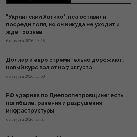
Украинских мужчин лишили защиты в ЕС:
кого теперь считают "уклонистами"
"Украинский Хатико": пса оставили
16:57 четверг, 06 августа 2026
посреди поля, но он никуда не уходит и
ждет хозяев
6 августа 2026, 18:15
В Фонде госимущества прогнозируют
сложности с приватизацией крупных
государственных активов
Доллар и евро стремительно дорожают:
15:58 четверг, 06 августа 2026
новый курс валют на 7 августа
6 августа 2026, 15:58
Когда у Украины появится собственная
баллистика: Зеленский раскрыл сроки
РФ ударила по Днепропетровщине: есть
15:45 четверг, 06 августа 2026
погибшие, ранения и разрушения
инфраструктуры
6 августа 2026, 15:57
В Румынии уже знают, куда РФ нанесет
удар в следующий раз, – СМИ