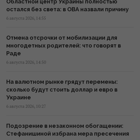
15:40 четверг, 06 августа 2026
Областной центр Украины полностью
остался без света: в ОВА назвали причину
6 августа 2026, 14:55
Украинец в Германии шпионил за
оборонным предприятием, его задержали
15:34 четверг, 06 августа 2026
Отмена отсрочки от мобилизации для
многодетных родителей: что говорят в
Раде
Россия срочно ищет замену своим
6 августа 2026, 14:50
"Искандарам": эксперт указал причину
15:22 четверг, 06 августа 2026
На валютном рынке грядут перемены:
сколько будут стоить доллар и евро в
Оккупанты атаковали дроном маршрутку в
Украине
Херсоне: среди раненых – ребенок
6 августа 2026, 10:27
15:09 четверг, 06 августа 2026
Подозрение в незаконном обогащении:
Россияне нанесли удары по
Стефанишиной избрана мера пресечения
Днепропетровской области: погибли пять