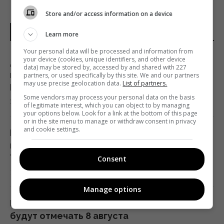
Store and/or access information on a device
НОВОСТИ УКРАИНЫ
Learn more
Your personal data will be processed and information from
your device (cookies, unique identifiers, and other device
Добраться на "ноль" становится
data) may be stored by, accessed by and shared with 227
практически невозможной задачей, –
partners, or used specifically by this site. We and our partners
may use precise geolocation data.
List of partners.
Business Insider
Some vendors may process your personal data on the basis
20:18 четверг, 06 августа 2026
of legitimate interest, which you can object to by managing
your options below. Look for a link at the bottom of this page
or in the site menu to manage or withdraw consent in privacy
and cookie settings.
В Польше заговорили о возможности
перехвата российских ракет над
Украиной, - PAP
Consent
19:35 четверг, 06 августа 2026
Manage options
В Украине появится новый праздник: что
будут отмечать 8 августа