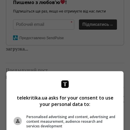
Пишемо з любов'ю
!
Підпишіться ще раз, якщо не отримуєте від нас листи
*
Підписатись→
Предоставлено SendPulse
загрузка...
Предыдущий пост
ВЕСЬ VANITY FAIR ТЕПЕРЬ В ЦИФРЕ
Следующий пост
СЛЕДОМ ЗА БУРДУКОВОЙ: АННА ЖИЖА
telekritika.ua asks for your consent to use
СТАЛА ЧАСТЬЮ КОМАНДЫ STAR MEDIA
your personal data to:
Personalised advertising and content, advertising and
content measurement, audience research and
services development