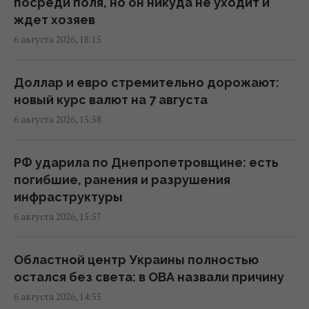
18:04 четверг, 06 августа 2026
посреди поля, но он никуда не уходит и
ждет хозяев
6 августа 2026, 18:15
В Еврокомиссии отреагировали на
заявление Зеленского о сокращении
поставок ракет
Доллар и евро стремительно дорожают:
17:58 четверг, 06 августа 2026
новый курс валют на 7 августа
6 августа 2026, 15:58
Ракет из США не хватит: эксперт объяснил
проблему с пусковыми установками РФ
РФ ударила по Днепропетровщине: есть
17:33 четверг, 06 августа 2026
погибшие, ранения и разрушения
инфраструктуры
6 августа 2026, 15:57
Новых солдат из Северной Кореи Россия
может бросить на штурмы: эксперт назвал
направление
Областной центр Украины полностью
17:04 четверг, 06 августа 2026
остался без света: в ОВА назвали причину
6 августа 2026, 14:55