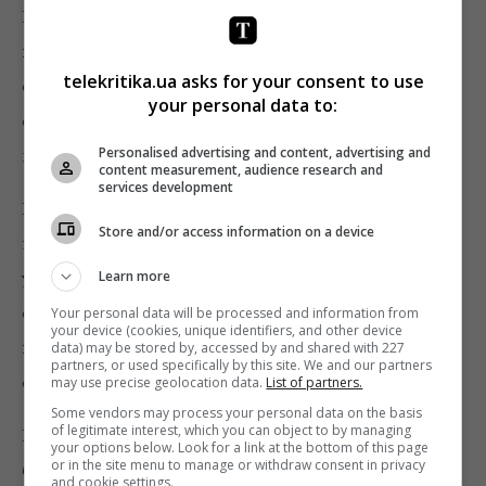
Вы можете создать собственные
каналы
информации
с начала 20 века до начала 21-го –
telekritika.ua asks for your consent to use
свидетельства изменчивого характера влияний и
your personal data to:
стремлений людей, от высоких изысканий высокой
культуры до восхитительных глубин падения.
Personalised advertising and content, advertising and
content measurement, audience research and
services development
Вы увидите, как это часто видим мы, что последние
Store and/or access information on a device
новости, т. е. истории и скандалы настоящего,
уходят корнями в прошлое, и чаще всего на
Learn more
страницах
V
.
F
.
появляются нормальные герои:
Your personal data will be processed and information from
your device (cookies, unique identifiers, and other device
игроки, личности и злодеи
. Например нынешний
data) may be stored by, accessed by and shared with 227
partners, or used specifically by this site. We and our partners
обитатель Белого дома.
may use precise geolocation data.
List of partners.
Some vendors may process your personal data on the basis
of legitimate interest, which you can object to by managing
В течение первого месяца доступ к нашему архиву
your options below. Look for a link at the bottom of this page
or in the site menu to manage or withdraw consent in privacy
будет бесплатным – все, что вам нужно сделать, это
and cookie settings.