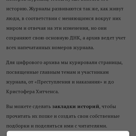
историю. Журналы развиваются так же, как живут
люди, в соответствии с меняющимся вокруг них
миром и отвечая на эти изменения, но они
сохраняют свою основную ДНК, а архив ведет учет
всех напечатанных номеров журнала.
Для цифрового архива мы курировали страницы,
посвященные главным темам и участникам
журнала, от «Преступления и наказания» и до
Кристофера Хитченса.
Вы можете сделать
закладки историй
, чтобы
прочитать их позже и создать свои собственные
подборки и поделиться ими с читателями.