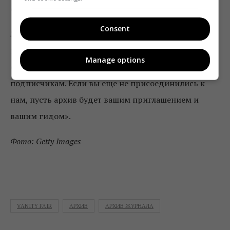
создать учетную запись
здесь
.
Consent
Заходи, копайся и ныряй в кроличью нору. После 30
июня он станет привилегией членства в V.F.
Manage options
сообществе, с полным доступом, предоставленным
подписчикам. Если вы еще не присоединились к
нам, пусть архив будет вашим приглашением и
вашим гидом».
Фото: Getty Images
VANITY FAIR
АРХИВ
АРХИВ ЖУРНАЛА