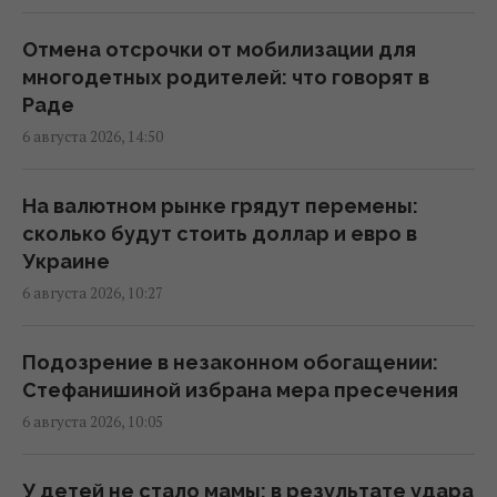
Украинских мужчин лишили защиты в ЕС:
кого теперь считают "уклонистами"
Отмена отсрочки от мобилизации для
16:57 четверг, 06 августа 2026
многодетных родителей: что говорят в
Раде
6 августа 2026, 14:50
В Фонде госимущества прогнозируют
сложности с приватизацией крупных
государственных активов
На валютном рынке грядут перемены:
15:58 четверг, 06 августа 2026
сколько будут стоить доллар и евро в
Украине
6 августа 2026, 10:27
Когда у Украины появится собственная
баллистика: Зеленский раскрыл сроки
15:45 четверг, 06 августа 2026
Подозрение в незаконном обогащении:
Стефанишиной избрана мера пресечения
6 августа 2026, 10:05
В Румынии уже знают, куда РФ нанесет
удар в следующий раз, – СМИ
15:40 четверг, 06 августа 2026
У детей не стало мамы: в результате удара