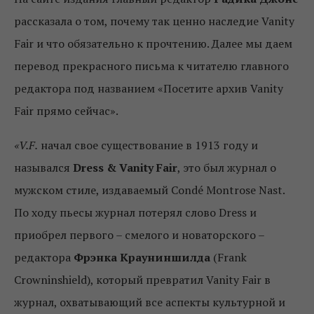
рассказала о том, почему так ценно наследие Vanity
Fair и что обязательно к прочтению. Далее мы даем
перевод прекрасного письма к читателю главного
редактора под названием «Посетите архив Vanity
Fair прямо сейчас».
«V
.
F
.
начал свое существование в 1913 году и
назывался
Dress & Vanity Fair
, это был журнал о
мужском стиле, издаваемый Condé Montrose Nast.
По ходу пьесы журнал потерял слово Dress и
приобрел первого – смелого и новаторского –
редактора
Фрэнка Крауниншилда
(Frank
Crowninshield), который превратил Vanity Fair в
журнал, охватывающий все аспекты культурной и