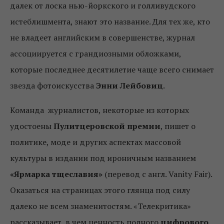
далек от лоска нью-йоркского и голливудского
истеблишмента, знают это название. Для тех же, кто
не владеет английским в совершенстве, журнал
ассоциируется с грандиозными обложками,
которые последнее десятилетие чаще всего снимает
звезда фотоискусства
Энни Лейбовиц
.
Команда журналистов, некоторые из которых
удостоены
Пулитцеровской премии
, пишет о
политике, моде и других аспектах массовой
культуры в издании под ироничным названием
«Ярмарка тщеславия»
(перевод с англ. Vanity Fair).
Оказаться на страницах этого глянца под силу
далеко не всем знаменитостям. «Телекритика»
рассказывает, в чем ценность полного
цифрового