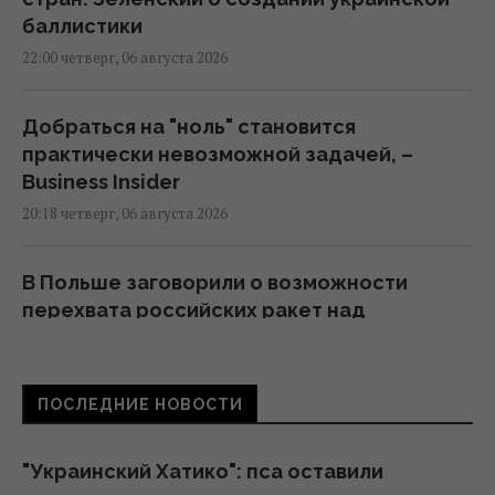
баллистики
22:00 четверг, 06 августа 2026
Добраться на "ноль" становится
практически невозможной задачей, –
Business Insider
20:18 четверг, 06 августа 2026
В Польше заговорили о возможности
перехвата российских ракет над
Украиной, - PAP
19:35 четверг, 06 августа 2026
ПОСЛЕДНИЕ НОВОСТИ
В Украине появится новый праздник: что
будут отмечать 8 августа
"Украинский Хатико": пса оставили