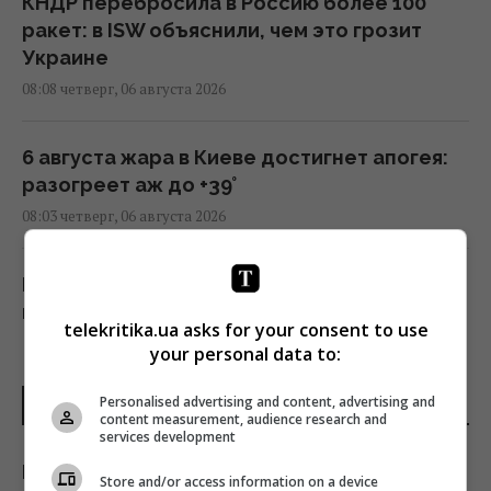
КНДР перебросила в Россию более 100
ракет: в ISW объяснили, чем это грозит
Украине
08:08 четверг, 06 августа 2026
6 августа жара в Киеве достигнет апогея:
разогреет аж до +39°
08:03 четверг, 06 августа 2026
Не только вкусно: 9 видов чая, которые
помогут бороться с лишним весом
telekritika.ua asks for your consent to use
07:57 четверг, 06 августа 2026
your personal data to:
Personalised advertising and content, advertising and
ПОСЛЕДНИЕ НОВОСТИ
Зеленский обвинил партнеров в
content measurement, audience research and
"ужасающих жертвах" после удара по
services development
Киеву, - WP
Россияне одержимы попытками
Store and/or access information on a device