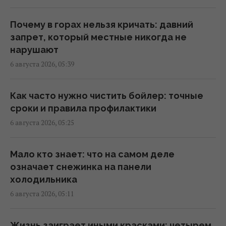
один из крупнейших российских НПЗ
(видео)
Почему в горах нельзя кричать: давний
07:26 четверг, 06 августа 2026
запрет, который местные никогда не
нарушают
6 августа 2026, 05:39
Гороскоп на 6 августа по картам Таро:
Весам - удача, Тельцам - быстрые решения
07:20 четверг, 06 августа 2026
Как часто нужно чистить бойлер: точные
сроки и правила профилактики
6 августа 2026, 05:25
Гороскоп на 6 августа: Стрельцам -
замедлиться, Скорпионам -
перенапряжение
Мало кто знает: что на самом деле
07:10 четверг, 06 августа 2026
означает снежинка на панели
холодильника
6 августа 2026, 05:11
Магнитные бури 6-8 августа: когда ждать
нового удара (график)
07:10 четверг, 06 августа 2026
Жизнь заиграет иными красками: четырем