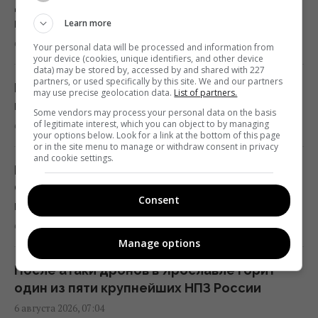
07:37 четверг, 06 августа 2026
деморализовать тыл: Богданов призвал не
паниковать
Learn more
6 августа 2026, 08:39
Поздравления с Преображением
Your personal data will be processed and information from
your device (cookies, unique identifiers, and other device
Господним: трогательные пожелания и
data) may be stored by, accessed by and shared with 227
partners, or used specifically by this site. We and our partners
открытки
РФ существенно усилит ракетные удары
may use precise geolocation data.
List of partners.
07:30 четверг, 06 августа 2026
по Украине: в ISW оценили угрозу
Some vendors may process your personal data on the basis
of legitimate interest, which you can object to by managing
6 августа 2026, 08:08
your options below. Look for a link at the bottom of this page
or in the site menu to manage or withdraw consent in privacy
Сегодня - Яблочный Спас: как правильно
and cookie settings.
поздравлять родных и близких
Восемь КАБов за 8 минут: РФ ударила по
07:30 четверг, 06 августа 2026
Сумам, повреждены дома и ТЦ,
Consent
пострадали люди
6 августа 2026, 07:42
Что за праздник Преображение Господне:
Manage options
украинские традиции и 5 строгих запертов
07:30 четверг, 06 августа 2026
После атаки дронов в Ярославле горит
один из пяти крупнейших НПЗ России
6 августа 2026, 07:04
В Ярославле после атаки дронов горит