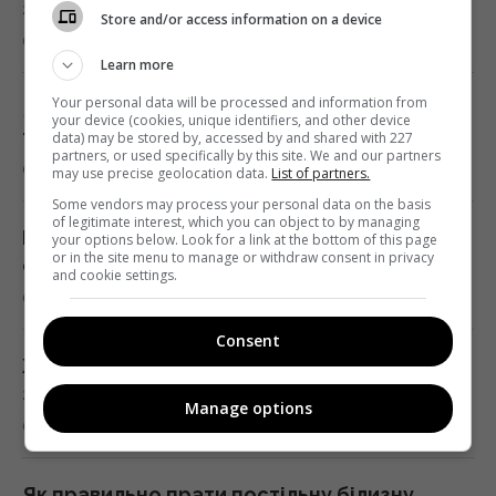
заборона, яку місцеві ніколи не порушують
Store and/or access information on a device
6 серпня 2026, 05:39
Путін перегруповує бойові дії в Україні: у
Learn more
WSJ розповіли, чого він прагне
Your personal data will be processed and information from
02:28 четвер, 06 серпня 2026
Як часто потрібно чистити бойлер: точні
your device (cookies, unique identifiers, and other device
терміни та правила профілактики
data) may be stored by, accessed by and shared with 227
partners, or used specifically by this site. We and our partners
6 серпня 2026, 05:25
may use precise geolocation data.
List of partners.
Подружжя придбало недорогий будинок в
Італії, але незабаром виявився головний
Some vendors may process your personal data on the basis
of legitimate interest, which you can object to by managing
підступ
Мало хто знає: що насправді означає
your options below. Look for a link at the bottom of this page
or in the site menu to manage or withdraw consent in privacy
01:58 четвер, 06 серпня 2026
сніжинка на панелі холодильника
and cookie settings.
6 серпня 2026, 05:11
Експерт оцінив можливсті української
Consent
системи ППО "Фрея" на першому етапі
Життя заграє іншими барвами: чотирьом
01:57 четвер, 06 серпня 2026
знакам зодіаку доля подарує новий шанс
Manage options
6 серпня 2026, 04:30
Розвідувальні відносини між США та
Україною значно покращилися, - Politico
Як правильно прати постільну білизну