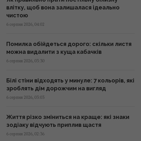
01:22 четвер, 06 серпня 2026
влітку, щоб вона залишалася ідеально
чистою
6 серпня 2026, 04:02
4 дати народження людей, які найлегше
пробачають
01:01 четвер, 06 серпня 2026
Помилка обійдеться дорого: скільки листя
можна видалити з куща кабачків
6 серпня 2026, 03:30
Швеція передасть Україні судно з
"тіньового флоту" Росії
00:38 четвер, 06 серпня 2026
Білі стіни відходять у минуле: 7 кольорів, які
зроблять дім дорожчим на вигляд
6 серпня 2026, 03:03
Шестимісячним немовлятам показали
павуків і квіти: реакція очей здивувала
вчених
Життя різко зміниться на краще: які знаки
23:59 середа, 05 серпня 2026
зодіаку відчують приплив щастя
6 серпня 2026, 02:36