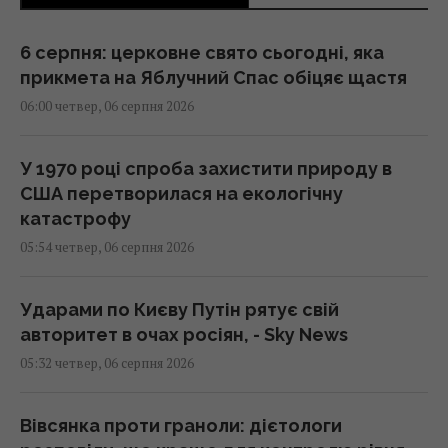
6 серпня: церковне свято сьогодні, яка
прикмета на Яблучний Спас обіцяє щастя
06:00 четвер, 06 серпня 2026
У 1970 році спроба захистити природу в
США перетворилася на екологічну
катастрофу
05:54 четвер, 06 серпня 2026
Ударами по Києву Путін рятує свій
авторитет в очах росіян, - Sky News
05:32 четвер, 06 серпня 2026
Вівсянка проти граноли: дієтологи