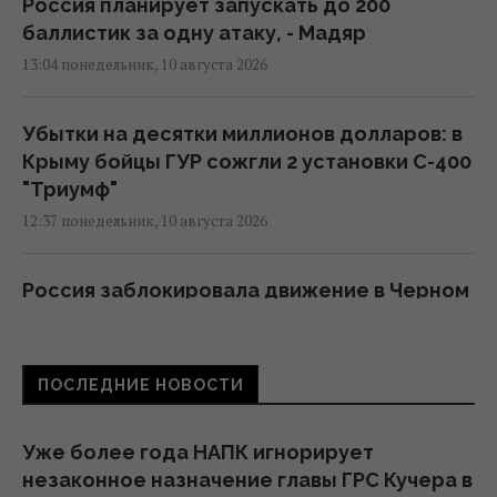
Россия планирует запускать до 200
баллистик за одну атаку, - Мадяр
13:04 понедельник, 10 августа 2026
Убытки на десятки миллионов долларов: в
Крыму бойцы ГУР сожгли 2 установки С-400
"Триумф"
12:37 понедельник, 10 августа 2026
Россия заблокировала движение в Черном
море: в ВМС рассказали о новой угрозе
11:18 понедельник, 10 августа 2026
ПОСЛЕДНИЕ НОВОСТИ
Война выходит за пределы поля боя:
Украина и РФ охотятся за инженерами друг
Уже более года НАПК игнорирует
друга, - Fox News
незаконное назначение главы ГРС Кучера в