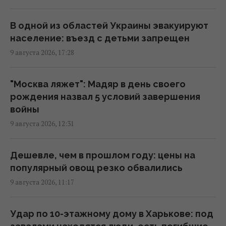
области, бои на передовой
продолжаются, - Reuters
В одной из областей Украины эвакуируют
07:10 понедельник, 10 августа 2026
население: въезд с детьми запрещен
9 августа 2026, 17:28
РФ сбросила три авиабомбы на Сумы: в
городе значительные разрушения,
"Москва ляжет": Мадяр в день своего
пострадали 14 человек
рождения назва л 5 условий завершения
06:36 понедельник, 10 августа 2026
войны
9 августа 2026, 12:31
Трагедия семьи Вороновых: российская
ракета убила 10 членов одной семьи
Дешевле, чем в прошлом году: цены на
02:58 понедельник, 10 августа 2026
популярный овощ резко обвалились
9 августа 2026, 11:17
Украина готовит Чернобыль к очередной
попытке вторжения со стороны РФ, – Der
Удар по 10-этажному дому в Харькове: под
Spiegel