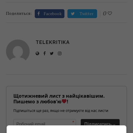
0
Поделиться:
Facebook
Twitter
TELEKRITIKA
Щотижневий лист з найцікавішим.
Пишемо з любов'ю
!
Підпишіться ще раз, якщо не отримуєте від нас листи
*
Підписатись→