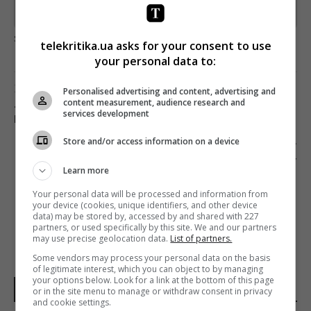
Предоставлено SendPulse
загрузка...
telekritika.ua asks for your consent to use
your personal data to:
Предыдущий пост
Personalised advertising and content, advertising and
content measurement, audience research and
«АТЛАНТИДА»: ПУТЬ ЛЕНТЫ ОТ ПОБЕДЫ В
services development
ВЕНЕЦИИ ДО ПОДАЧИ НА «ОСКАР»
Store and/or access information on a device
Следующий пост
КАНАЛ «УКРАИНА» ПОКАЖЕТ ПРЕМЬЕРУ
Learn more
ФИЛЬМА «ИГРА В СУДЬБУ»
Your personal data will be processed and information from
your device (cookies, unique identifiers, and other device
data) may be stored by, accessed by and shared with 227
partners, or used specifically by this site. We and our partners
may use precise geolocation data.
List of partners.
Some vendors may process your personal data on the basis
of legitimate interest, which you can object to by managing
your options below. Look for a link at the bottom of this page
НОВОСТИ УКРАИНЫ
or in the site menu to manage or withdraw consent in privacy
and cookie settings.