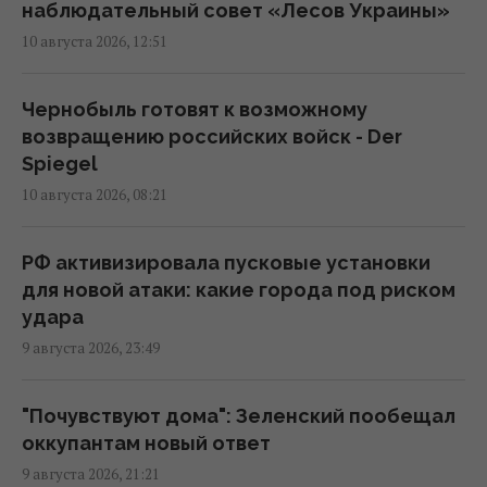
10:42 понедельник, 10 августа 2026
наблюдательный совет «Лесов Украины»
10 августа 2026, 12:51
Зачем Россия систематически наносит
удары по Киеву и его пригородам: в ГУР
Чернобыль готовят к возможному
назвали цель
возвращению российских войск - Der
10:25 понедельник, 10 августа 2026
Spiegel
10 августа 2026, 08:21
Мадяр пообещал увеличить удары по
Крыму в 7 раз, но при одном условии
РФ активизировала пусковые установки
09:47 понедельник, 10 августа 2026
для новой атаки: какие города под риском
удара
9 августа 2026, 23:49
Дроны атаковали крупный НПЗ в
Татарстане
08:35 понедельник, 10 августа 2026
"Почувствуют дома": Зеленский пообещал
оккупантам новый ответ
9 августа 2026, 21:21
РФ заявила о захвате двух сел в Донецкой