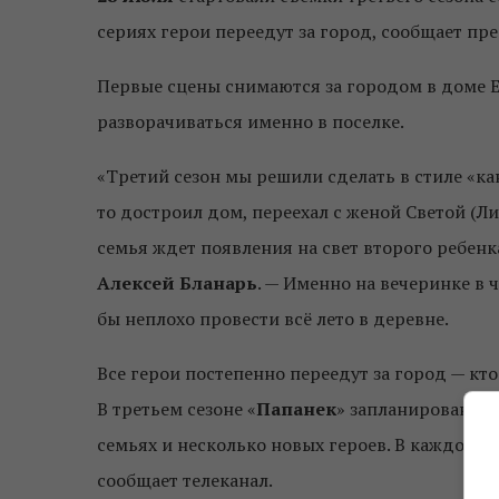
сериях герои переедут за город, сообщает пр
Первые сцены снимаются за городом в доме Е
разворачиваться именно в поселке.
«Третий сезон мы решили сделать в стиле «ка
то достроил дом, переехал с женой Светой (Л
семья ждет появления на свет второго ребенк
Алексей Бланарь
. — Именно на вечеринке в 
бы неплохо провести всё лето в деревне.
Все герои постепенно переедут за город — кто-
В третьем сезоне «
Папанек
» запланировано 
семьях и несколько новых героев. В каждой с
сообщает телеканал.