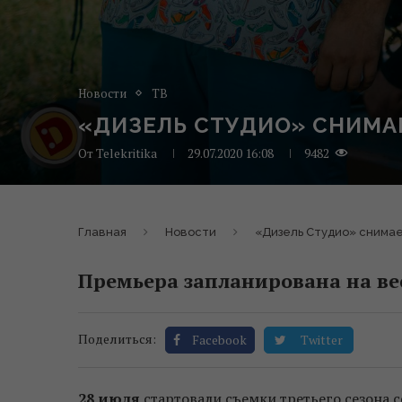
Новости
ТВ
«ДИЗЕЛЬ СТУДИО» СНИМАЕ
От
Telekritika
29.07.2020 16:08
9482
Главная
Новости
«Дизель Студио» снимае
Премьера запланирована на вес
Поделиться:
Facebook
Twitter
28 июля
стартовали съемки третьего сезона с