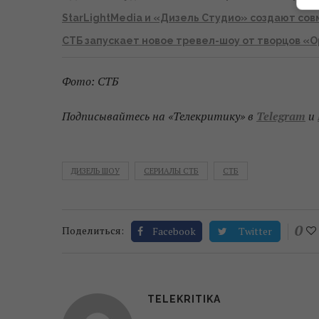
StarLightMedia
и «Дизель Студио» создают со
СТБ запускает новое тревел-шоу от творцов «О
Фото: СТБ
Подписывайтесь на «Телекритику» в
Telegram
и
ДИЗЕЛЬ ШОУ
СЕРИАЛЫ СТБ
СТБ
0
Поделиться:
Facebook
Twitter
TELEKRITIKA