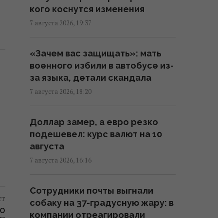
кого коснутся изменения
(видео)
7 августа 2026, 19:37
18:33 пятница, 07 августа 2026
«Зачем вас защищать»: мать
Зеленский впервые поедет с
военного избили в автобусе из-
официальным визитом в
за языка, детали скандала
Сербию: названа дата
7 августа 2026, 18:20
17:18 пятница, 07 августа 2026
Доллар замер, а евро резко
Россия ударила по
подешевел: курс валют на 10
футбольному стадиону
августа
"Черноморец" в Одессе, есть
раненые (фото, видео)
7 августа 2026, 16:16
16:37 пятница, 07 августа 2026
Сотрудники почты выгнали
ст
собаку на 37-градусную жару: в
Дроны уже полдня атакуют
ГО
компании отреагировали
Крым: ГУР провел "морской