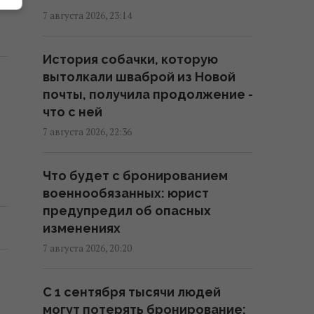
7 августа 2026, 23:14
20:01 пятница, 07 августа 2026
История собачки, которую
Зеленский прибыл в Сербию:
вытолкали шваброй из Новой
подробности первого
почты, получила продолжение -
официального визита
что с ней
19:52 пятница, 07 августа 2026
7 августа 2026, 22:36
Дипломатическое
Что будет с бронированием
контрнаступление Украины на
военнообязанных: юрист
Вашингтон захлебнулось, – The
предупредил об опасных
Atlantic
изменениях
19:23 пятница, 07 августа 2026
7 августа 2026, 20:20
База ФСБ, корабли и ЗРК "Бук":
С 1 сентября тысячи людей
Мадяр раскрыл результаты
могут потерять бронирование:
ударов по российским целям