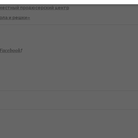
вместный продюсерский центр
рла и
решки»
Facebook
!