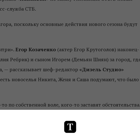
есс-служба СТБ.
гора, поскольку основные действия нового сезона будут
нтри».
Егор Козаченко
(актер Егор Крутоголов) наконец-
илия Ребрик) и сыном Игорем (Демьян Шиян) за город, гд
а, — рассказывает шеф-редактор
«Дизель Студио»
честь новоселья Никита, Женя и Саша подумают, что было
то по собственной воле, кого-то заставят обстоятельства
много любовных треугольников, непростых отношений в
емье появятся сомнения, разногласия и преграды,