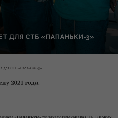
Т ДЛЯ СТБ «ПАПАНЬКИ-3»
т для СТБ «Папаньки-3»
ну 2021 года.
ериала «
Папаньки
» по заказу телеканала СТБ. В новых