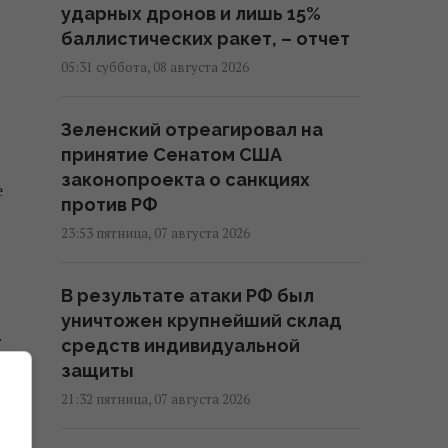
ударных дронов и лишь 15%
баллистических ракет, – отчет
05:31 суббота, 08 августа 2026
Зеленский отреагировал на
принятие Сенатом США
законопроекта о санкциях
е
против РФ
23:53 пятница, 07 августа 2026
В результате атаки РФ был
уничтожен крупнейший склад
.
средств индивидуальной
защиты
21:32 пятница, 07 августа 2026