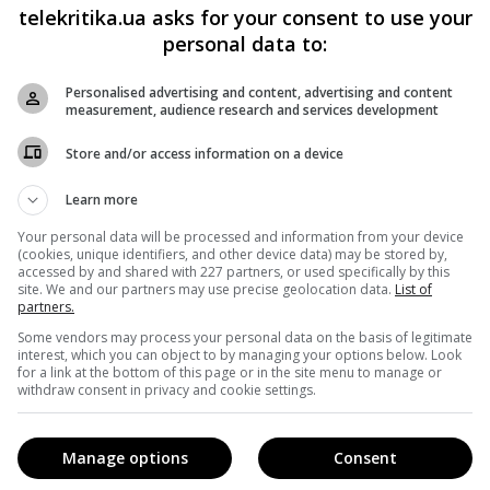
telekritika.ua asks for your consent to use your
 Жене Малышеву приедет отец после 30-ти лет отсутствия
personal data to:
 девушкой Машей, но он совершенно не умеет их строить
Personalised advertising and content, advertising and content
ькой во второй раз. Собственно, как это случилось год
measurement, audience research and services development
рь
.
Store and/or access information on a device
па: режиссер-постановщик – Максим Бернадский,
Learn more
, художник-постановщик – Александра Кодий.
Your personal data will be processed and information from your device
(cookies, unique identifiers, and other device data) may be stored by,
accessed by and shared with 227 partners, or used specifically by this
site. We and our partners may use precise geolocation data.
List of
partners.
 запланирована на весну 2021 года.
Some vendors may process your personal data on the basis of legitimate
interest, which you can object to by managing your options below. Look
удио»
снимает
второй сезон сериала.
for a link at the bottom of this page or in the site menu to manage or
withdraw consent in privacy and cookie settings.
Manage options
Consent
ла «Папаньки»