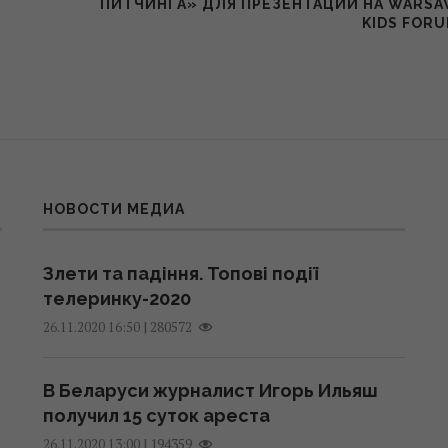
ПИТЧИНГА» ДЛЯ ПРЕЗЕНТАЦИИ НА WARS
KIDS FOR
НОВОСТИ МЕДИА
Злети та падіння. Топові події
телеринку-2020
|
280572
26.11.2020 16:50
В Беларуси журналист Игорь Ильяш
получил 15 суток ареста
|
194359
26.11.2020 13:00