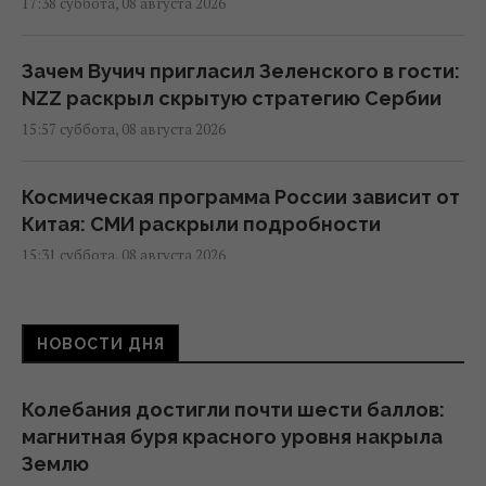
17:38 суббота, 08 августа 2026
Зачем Вучич пригласил Зеленского в гости:
NZZ раскрыл скрытую стратегию Сербии
15:57 суббота, 08 августа 2026
Космическая программа России зависит от
Китая: СМИ раскрыли подробности
15:31 суббота, 08 августа 2026
Евросоюз ускорил работу над
НОВОСТИ ДНЯ
собственным аналогом Starlink
14:54 суббота, 08 августа 2026
Колебания достигли почти шести баллов:
магнитная буря красного уровня накрыла
США внезапно уволили генерала,
Землю
командовавшего войсками в Европе