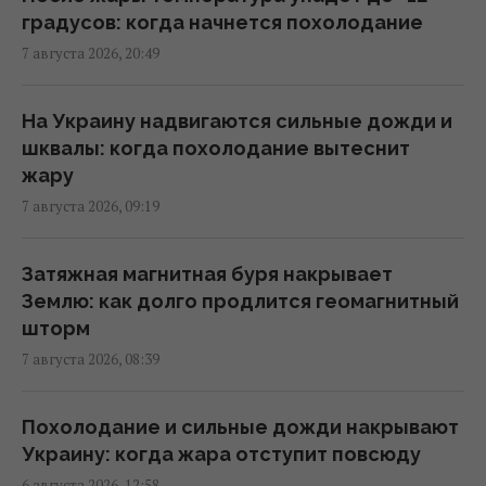
градусов: когда начнется похолодание
7 августа 2026, 20:49
Трамп неохотно усиливает давление на
РФ, но законопроект Грэма заставит его
принять меры, – WSJ
На Украину надвигаются сильные дожди и
02:56 суббота, 08 августа 2026
шквалы: когда похолодание вытеснит
жару
7 августа 2026, 09:19
Мелони отреагировала на требование
Испании о проведении пограничных
проверок в Шенгенской зоне
Затяжная магнитная буря накрывает
02:23 суббота, 08 августа 2026
Землю: как долго продлится геомагнитный
шторм
7 августа 2026, 08:39
Саудовская Аравия, Пакистан и Турция
заключили соглашение о взаимной
обороне, – Reuters
Похолодание и сильные дожди накрывают
01:44 суббота, 08 августа 2026
Украину: когда жара отступит повсюду
6 августа 2026, 12:58