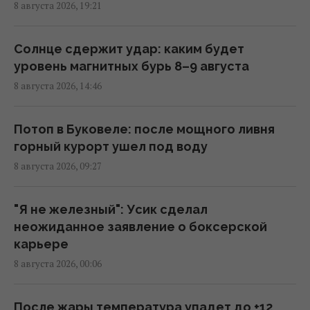
8 августа 2026, 19:21
12:13 суббота, 08 августа 2026
Солнце сдержит удар: каким будет
Главный генерал США ищет выход из
уровень магнитных бурь 8–9 августа
войны в Иране, чтобы не разозлить
8 августа 2026, 14:46
Трампа, - CNN
11:21 суббота, 08 августа 2026
Потоп в Буковеле: после мощного ливня
горный курорт ушел под воду
Разведка США связывает с Россией дрон
8 августа 2026, 09:27
со взрывчаткой в аэропорту Лейпцига, –
WSJ
09:59 суббота, 08 августа 2026
"Я не железный": Усик сделал
неожиданное заявление о боксерской
карьере
"Смело и мужественно": СМИ раскрыли, кто
8 августа 2026, 00:06
спас украинский самолет от дрона в
Лейпциге
08:59 суббота, 08 августа 2026
После жары температура упадет до +12