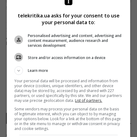
загрузка...
telekritika.ua asks for your consent to use
your personal data to:
Предыдущий пост
Personalised advertising and content, advertising and
АКТЕРЫ СЕРИАЛА «ВЕЛИКІ ВУЙКИ»
content measurement, audience research and
ПОДЕЛИЛИСЬ ДЕТАЛЯМИ СЪЕМОК
services development
Следующий пост
Store and/or access information on a device
ПЕРВЫЙ ЭПИЗОД СЕРИАЛА «ПЕРРИ МЕЙСОН»
ПОСМОТРЕЛО 1,7 МЛН ЗРИТЕЛЕЙ
Learn more
Your personal data will be processed and information from
your device (cookies, unique identifiers, and other device
data) may be stored by, accessed by and shared with 227
partners, or used specifically by this site. We and our partners
may use precise geolocation data.
List of partners.
Some vendors may process your personal data on the basis
of legitimate interest, which you can object to by managing
НОВОСТИ МИРА
your options below. Look for a link at the bottom of this page
or in the site menu to manage or withdraw consent in privacy
and cookie settings.
"Это очень больно": сын Байдена