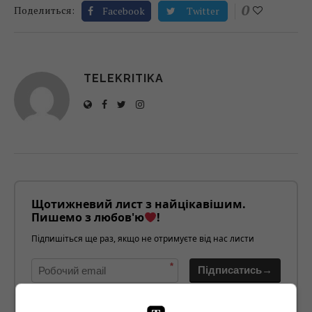
0
Поделиться:
Facebook
Twitter
TELEKRITIKA
Щотижневий лист з найцікавішим.
Пишемо з любов'ю
!
Підпишіться ще раз, якщо не отримуєте від нас листи
*
Підписатись→
Предоставлено SendPulse