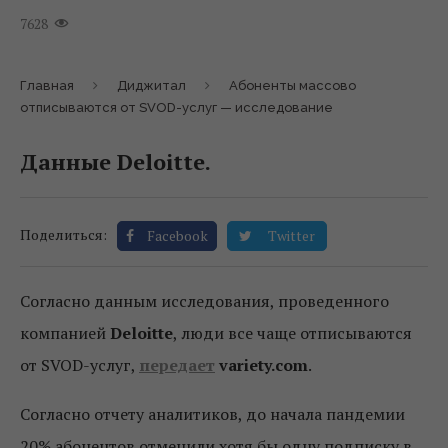
7628
Главная
Диджитал
Абоненты массово
отписываются от SVOD-услуг — исследование
Данные Deloitte.
Поделиться:
Facebook
Twitter
Согласно данным исследования, проведенного
компанией
Deloitte
, люди все чаще отписываются
от SVOD-услуг,
передает
variety.com
.
Согласно отчету аналитиков, до начала пандемии
20% абонентов отменили хотя бы одну подписку в