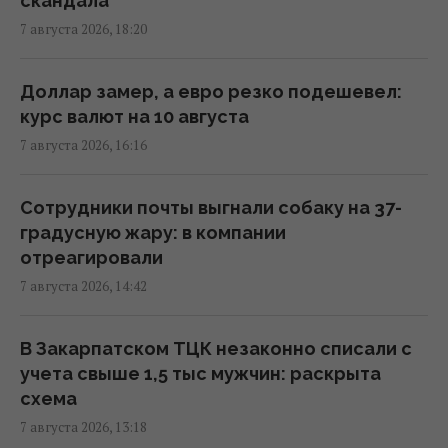
скандала
7 августа 2026, 18:20
Киборга Оловаренко уже шестой год
судят из-за конфликта с агитаторами
Шария, – Аронец
Доллар замер, а евро резко подешевел:
15:51 пятница, 07 августа 2026
курс валют на 10 августа
7 августа 2026, 16:16
Украинцы высказали мнение, когда
закончится война, - результаты опроса
Сотрудники почты выгнали собаку на 37-
13:06 пятница, 07 августа 2026
градусную жару: в компании
отреагировали
7 августа 2026, 14:42
РФ наращивает выпуск "Искандеров":
эксперт объяснил, почему Украине тяжело
с этим бороться
В Закарпатском ТЦК незаконно списали с
13:04 пятница, 07 августа 2026
учета свыше 1,5 тыс мужчин: раскрыта
схема
7 августа 2026, 13:18
Союзники подвели Украину и оставили