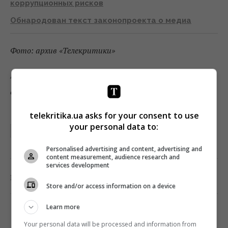
коррупционных рисков
Обнародован текст законопроекта о медиа
Фото: архив «Телекритики»
Подписывайтесь на «Телекритику»
в
Telegram
и
Facebook
!
telekritika.ua asks for your consent to use
your personal data to:
ЗАКОНОПРОЕКТ О МЕДИА
Personalised advertising and content, advertising and
content measurement, audience research and
services development
0
Поделиться:
Facebook
Twitter
Store and/or access information on a device
Learn more
Your personal data will be processed and information from
TELEKRITIKA