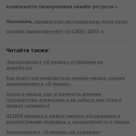
возможности блокирования онлайн-ресурсов «.
Напомним,
украинские медиагруппы дали свою
оценку законопроекту «О СМИ» 2693-д
.
Читайте также:
Законопроект «О медиа» отправили на
доработку
Как будут регулироваться онлайн-медиа: анализ
законопроекта «О медиа»
Закон о медиа: как ограничить влияние
государства-агрессора и не забыть при этом о
правах человека?
ЦЕДЕМ призвал к эффективному обсуждению и
рассмотрению поправок к законопроекту о медиа
Законопроект «О медиа» не содержит