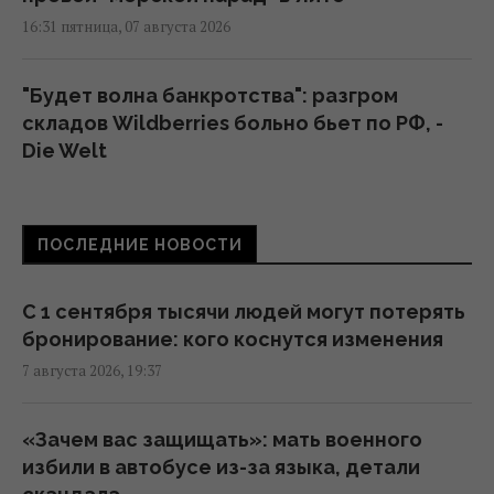
16:31 пятница, 07 августа 2026
"Будет волна банкротства": разгром
складов Wildberries больно бьет по РФ, -
Die Welt
16:22 пятница, 07 августа 2026
ПОСЛЕДНИЕ НОВОСТИ
В уголовном деле рынка "Столичный"
материалами стали сообщения о
поддержке ВСУ, - СМИ
С 1 сентября тысячи людей могут потерять
16:06 пятница, 07 августа 2026
бронирование: кого коснутся изменения
7 августа 2026, 19:37
В июне – 30 бомб, в июле – более 50: в ОВА
заявили об усилении авиаударов по Сумам
«Зачем вас защищать»: мать военного
16:04 пятница, 07 августа 2026
избили в автобусе из-за языка, детали