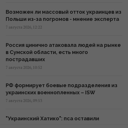
только один сценарий в войне, - колумнист
Bloomberg
Возможен ли массовый отток украинцев из
12:31 пятница, 07 августа 2026
Польши из-за погромов - мнение эксперта
7 августа 2026, 12:22
В Коблево во время купания в море от
взрыва погиб мужчина, есть раненые
Россия цинично атаковала людей на рынке
12:04 пятница, 07 августа 2026
в Сумской области, есть много
пострадавших
7 августа 2026, 10:52
Угроза для Украины: журналисты
составили карту со 150 военными
объектами в Беларуси
РФ формирует боевые подразделения из
11:16 пятница, 07 августа 2026
украинских военнопленных – ISW
7 августа 2026, 09:53
Жирная цель: в Крыму уничтожен
российский комплекс за $15 млн (видео)
"Украинский Хатико": пса оставили
11:00 пятница, 07 августа 2026
посреди поля, но он никуда не уходит и