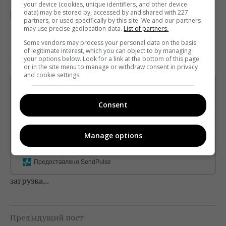
your device (cookies, unique identifiers, and other device
data) may be stored by, accessed by and shared with 227
partners, or used specifically by this site. We and our partners
may use precise geolocation data.
List of partners.
Some vendors may process your personal data on the basis
of legitimate interest, which you can object to by managing
your options below. Look for a link at the bottom of this page
or in the site menu to manage or withdraw consent in privacy
and cookie settings.
Щотижневий лист з найцікавішим.
Пишемо з любов'ю
!
Consent
Підпишіться ще раз, якщо не отримуєте від нас листи
Manage options
*
Підписатись→
Предоставлено SendPulse
загрузка...
Предыдущий пост