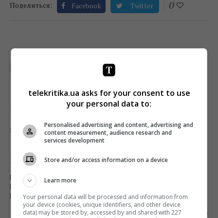
0
Поделиться:
Facebook
Twitter
TELEKRITIKA
telekritika.ua asks for your consent to use
your personal data to:
Personalised advertising and content, advertising and
загрузка...
content measurement, audience research and
services development
Store and/or access information on a device
Предыдущий пост
ВСЕ БОЛЬШЕ ЧИТАТЕЛЕЙ ПЕРЕХОДЯТ НА
Learn more
ЦИФРОВУЮ ПОДПИСКУ ИЗДАНИЙ –
ИССЛЕДОВАНИЕ
Your personal data will be processed and information from
your device (cookies, unique identifiers, and other device
data) may be stored by, accessed by and shared with 227
Следующий пост