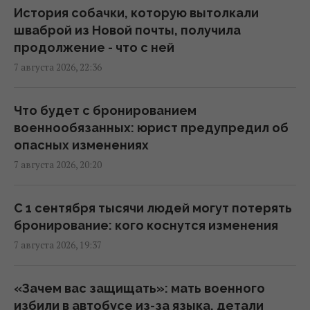
Киев будет значительно лучше
История собачки, которую вытолкали
подготовлен к зиме, но фактор обстрелов
шваброй из Новой почты, получила
и возможностей ПВО никто не отменял, -
продолжение - что с ней
Пантелеев
7 августа 2026, 22:36
20:01 пятница, 07 августа 2026
Что будет с бронированием
Зеленский прибыл в Сербию: подробности
военнообязанных: юрист предупредил об
первого официального визита
опасных изменениях
19:52 пятница, 07 августа 2026
7 августа 2026, 20:20
Дипломатическое контрнаступление
С 1 сентября тысячи людей могут потерять
Украины на Вашингтон захлебнулось, – The
бронирование: кого коснутся изменения
Atlantic
7 августа 2026, 19:37
19:23 пятница, 07 августа 2026
«Зачем вас защищать»: мать военного
База ФСБ, корабли и ЗРК "Бук": Мадяр
избили в автобусе из-за языка, детали