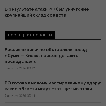
В результате атаки РФ был уничтожен
крупнейший склад средств
индивидуальной защиты
21:32 пятница, 07 августа 2026
ПОСЛЕДНИЕ НОВОСТИ
Суд продлил содержание под стражей
Коломойского, защита заявила о
Россияне цинично обстреляли поезд
проблемах со здоровьем
«Сумы — Киев»: первые детали о
20:39 пятница, 07 августа 2026
последствиях
8 августа 2026, 09:22
РФ поставила антидроновые сети на свои
субмарины, расположенные в тысячах
РФ готова к новому массированному удару:
километров от Украины
какие области могут стать целью атаки
20:35 пятница, 07 августа 2026
7 августа 2026, 23:14