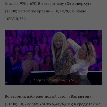
(было 5,9%/5,6%). В четверг шоу
«Хто зверху?»
(19:00) на том же уровне – 10,7%/9,8% (было
10%/10,2%).
Кадр из шоу «Хто зверху?»
Во вторник набирает новый сезон
«Варьятов»
(21:00) – 8,2%/7,6% (было 6,4%/6,8%); в среду так же