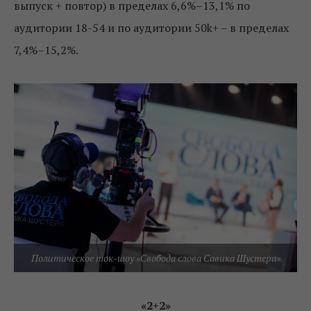
выпуск + повтор) в пределах 6,6%–13,1% по
аудитории 18-54 и по аудитории 50k+ – в пределах
7,4%–15,2%.
Политическое ток-шоу «Свобода слова Савика Шустера»
«2+2»