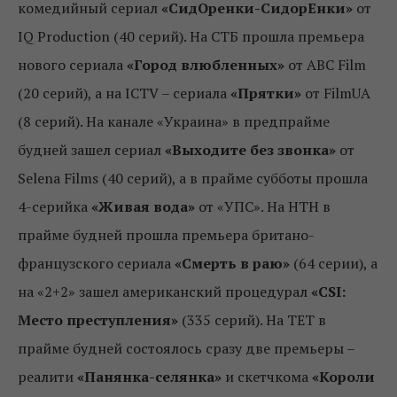
комедийный сериал
«СидОренки-СидорЕнки»
от
IQ Production (40 серий). На СТБ прошла премьера
нового сериала
«Город влюбленных»
от ABC Film
(20 серий), а на ICTV – сериала
«Прятки»
от FilmUA
(8 серий). На канале «Украина» в предпрайме
будней зашел сериал
«Выходите без звонка»
от
Selena Films (40 серий), а в прайме субботы прошла
4-серийка
«Живая вода»
от «УПС». На НТН в
прайме будней прошла премьера британо-
французского сериала
«Смерть в раю»
(64 серии), а
на «2+2» зашел американский процедурал
«CSI:
Место преступления»
(335 серий). На ТЕТ в
прайме будней состоялось сразу две премьеры –
реалити
«Панянка-селянка»
и скетчкома
«Короли