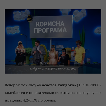
Кадр из «Полезной программы»
Вечером ток-шоу
«Касается каждого»
(18:10-20:00)
колеблется с показателями от выпуска к выпуску — в
пределах 4,2-11% по обеим.