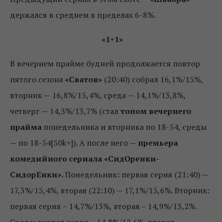
держался в среднем в пределах 6-8%.
«1+1»
В вечернем прайме будней продолжается повтор
пятого сезона
«Сватов»
(20:40) собрал 16,1%/15%,
вторник — 16,8%/15,4%, среда — 14,1%/13,8%,
четверг — 14,3%/13,7% (стал
топом вечернего
прайма
понедельника и вторника по 18-54, среды
— по 18-54[50k+]). А после него —
премьера
комедийного сериала
«СидОренки-
СидорЕнки».
Понедельник
:
первая серия (21:40) —
17,3%/15,4%, вторая (22:10) — 17,1%/15,6%. Вторник:
первая серия – 14,7%/13%, вторая – 14,9%/13,2%.
Среда: первая серия – 14,8%/12,6%, вторая –