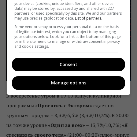
your device (cookies, unique identifiers, and other device
data) may be stored by, accessed by and shared with 227
partners, or used specifically by this site. We and our partners
may use precise geolocation data.
List of partners.
Some vendors may process your personal data on the basis
of legitimate interest, which you can object to by managing
your options below. Look for a link at the bottom of this page
or in the site menu to manage or withdraw consent in privacy
and cookie settings.
Consent
«Х-фактор»
Manage options
В воскресенье утром в 09:00 выпуск кулинарной
программы
«Проснись с Эктором»
сдает по
крупным городам – 8,3%/6,5% (8,3%/10,3%). В 20:00
на том же уровне
«Один за всех»
– 13,7%/10,7%;
«Я
стесняюсь своего тела»
(21:00–00:20) плюс-минус