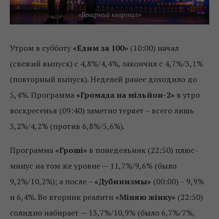
«Вечерний квартал»
Утром в субботу
«Едим за 100»
(10:00) начал
(свежий выпуск) с 4,8%/4,4%, закончил с 4,7%/3,1%
(повторный выпуск). Неделей ранее доходило до
5,4%. Программа
«Громада на мільйон-2»
в утро
воскресенья (09:40) заметно теряет – всего лишь
3,2%/4,2% (против 6,8%/5,6%).
Программа
«Гроші»
в понедельник (22:50) плюс-
минус на том же уровне — 11,7%/9,6% (было
9,2%/10,2%); а после –
«Дубинизмы»
(00:00) – 9,9%
и 6,4%. Во вторник реалити
«Міняю жінку»
(22:50)
солидно набирает — 13,7%/10,9% (было 6,7%/7%,