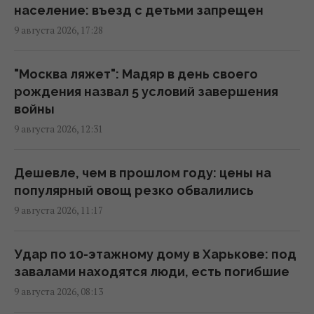
09:47 понедельник, 10 августа 2026
население: въезд с детьми запрещен
9 августа 2026, 17:28
Дроны атаковали крупный НПЗ в
Татарстане
"Москва ляжет": Мадяр в день своего
08:35 понедельник, 10 августа 2026
рождения назва л 5 условий завершения
войны
9 августа 2026, 12:31
РФ заявила о захвате двух сел в Донецкой
области, бои на передовой
продолжаются, - Reuters
Дешевле, чем в прошлом году: цены на
07:10 понедельник, 10 августа 2026
популярный овощ резко обвалились
9 августа 2026, 11:17
РФ сбросила три авиабомбы на Сумы: в
городе значительные разрушения,
Удар по 10-этажному дому в Харькове: под
пострадали 14 человек
завалами находятся люди, есть погибшие
06:36 понедельник, 10 августа 2026
9 августа 2026, 08:13