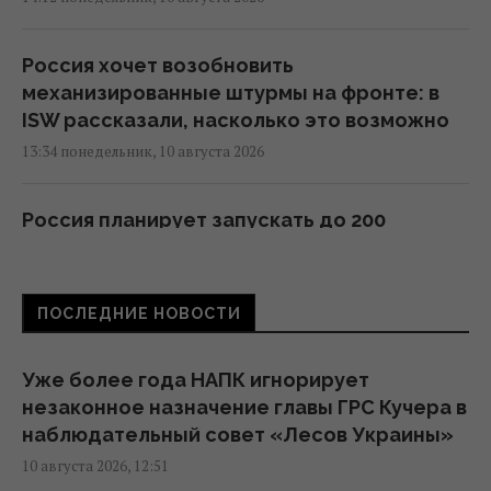
Россия хочет возобновить
механизированные штурмы на фронте: в
ISW рассказали, насколько это возможно
13:34 понедельник, 10 августа 2026
Россия планирует запускать до 200
баллистик за одну атаку, - Мадяр
13:04 понедельник, 10 августа 2026
ПОСЛЕДНИЕ НОВОСТИ
Убытки на десятки миллионов долларов: в
Крыму бойцы ГУР сожгли 2 установки С-400
Уже более года НАПК игнорирует
"Триумф"
незаконное назначение главы ГРС Кучера в
12:37 понедельник, 10 августа 2026
наблюдательный совет «Лесов Украины»
10 августа 2026, 12:51