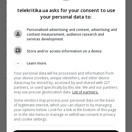
Читайте также:
telekritika.ua asks for your consent to use
Группа 1+1 media выступила с заявлением по
your personal data to:
поводу обвинений ТСН и ТСН.ua
Personalised advertising and content, advertising and
В 1+1 media объяснили, о чем медиагруппы
content measurement, audience research and
договорились с президентом
services development
Store and/or access information on a device
Фото: «Телекритика»
Learn more
Подписывайтесь на «Телекритику»
Your personal data will be processed and information from
в
Telegram
и
Facebook
!
your device (cookies, unique identifiers, and other device
data) may be stored by, accessed by and shared with 227
partners, or used specifically by this site. We and our partners
may use precise geolocation data.
List of partners.
Some vendors may process your personal data on the basis
1+1 MEDIA
КОЛОМОЙСКИЙ
МЕДВЕДЧУК
of legitimate interest, which you can object to by managing
your options below. Look for a link at the bottom of this page
or in the site menu to manage or withdraw consent in privacy
and cookie settings.
0
Поделиться:
Facebook
Twitter