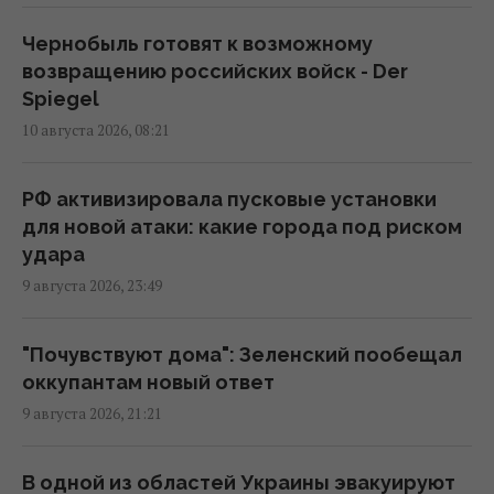
Россия заблокировала движение в Черном
море: в ВМС рассказали о новой угрозе
Чернобыль готовят к возможному
11:18 понедельник, 10 августа 2026
возвращению российских войск - Der
Spiegel
10 августа 2026, 08:21
Война выходит за пределы поля боя:
Украина и РФ охотятся за инженерами друг
друга, - Fox News
РФ активизировала пусковые установки
10:42 понедельник, 10 августа 2026
для новой атаки: какие города под риском
удара
9 августа 2026, 23:49
Зачем Россия систематически наносит
удары по Киеву и его пригородам: в ГУР
назвали цель
"Почувствуют дома": Зеленский пообещал
10:25 понедельник, 10 августа 2026
оккупантам новый ответ
9 августа 2026, 21:21
Мадяр пообещал увеличить удары по
Крыму в 7 раз, но при одном условии
В одной из областей Украины эвакуируют