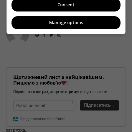
Consent
Manage options
TELEKRITIKA
Щотижневий лист з найцікавішим.
Пишемо з любов'ю
!
Підпишіться ще раз, якщо не отримуєте від нас листи
*
Підписатись→
Предоставлено SendPulse
загрузка...