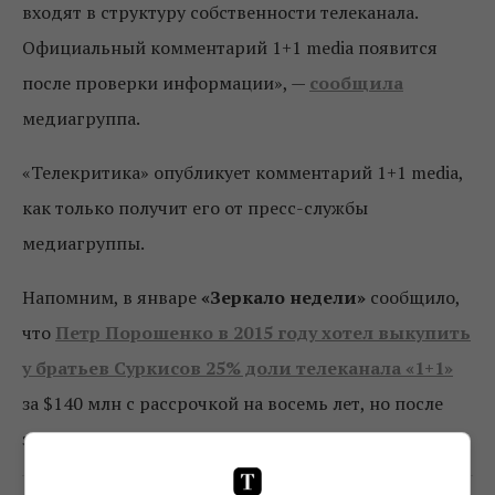
входят в структуру собственности телеканала.
Официальный комментарий 1+1 media появится
после проверки информации», —
сообщила
медиагруппа.
«Телекритика» опубликует комментарий 1+1 media,
как только получит его от пресс-службы
медиагруппы.
Напомним, в январе
«Зеркало недели»
сообщило,
что
Петр Порошенко в 2015 году хотел выкупить
у братьев Суркисов 25% доли телеканала «1+1»
за $140 млн с рассрочкой на восемь лет, но после
заключения контракта передумал.