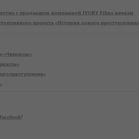
естно с продакшен-компанией IVORY Films начали
етективного проекта «История одного преступления»
ьм «Черкассы»
еркассы»
ного преступления»
»
Facebook
!