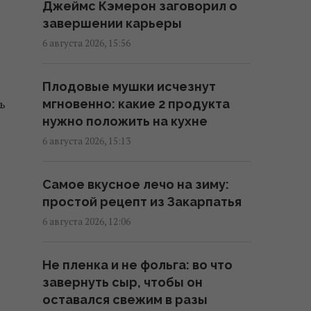
Джеймс Кэмерон заговорил о
завершении карьеры
Встреча с "ведьмой" изменила
6 августа 2026, 15:56
все: звезда 2000-х впервые
раскрыла, почему исчезла со
Плодовые мушки исчезнут
сцены
ь
мгновенно: какие 2 продукта
18:42 четверг, 06 августа 2026
нужно положить на кухне
6 августа 2026, 15:13
Не Кировоград и не
Елисаветград: как назывался
Самое вкусное лечо на зиму:
Кропивницкий изначально
простой рецепт из Закарпатья
17:15 четверг, 06 августа 2026
6 августа 2026, 12:06
В Италии из-за жары
Не пленка и не фольга: во что
популярные
завернуть сыр, чтобы он
достопримечательности будут
оставался свежим в разы
работать дольше: новый