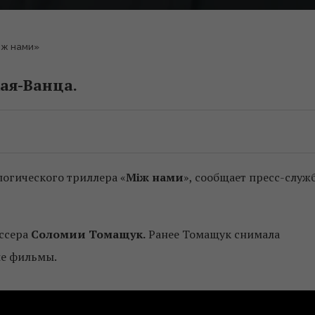
іж нами»
ая-Ванца.
логического триллера «
Між нами
», сообщает пресс-служ
ссера
Соломии Томащук.
Ранее Томащук снимала
е фильмы.