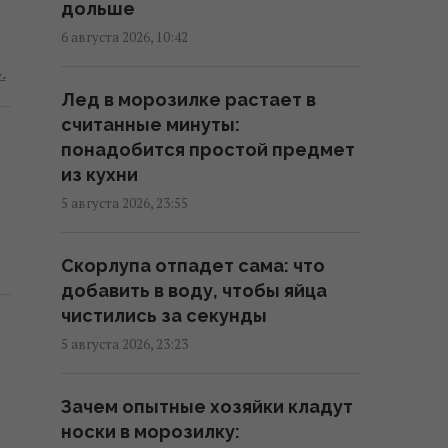
дольше
график
6 августа 2026, 10:42
17:13 четверг, 06 августа 2026
.
Лед в морозилке растает в
7 августа: церковный праздник
считанные минуты:
сегодня, кому нельзя много
понадобится простой предмет
работать в этот день
из кухни
17:10 четверг, 06 августа 2026
5 августа 2026, 23:55
Укрепляет кости и нервную
Скорлупа отпадет сама: что
систему: диетологи назвали
добавить в воду, чтобы яйца
продукт №1 по содержанию
чистились за секунды
кальция
5 августа 2026, 23:23
16:54 четверг, 06 августа 2026
Зачем опытные хозяйки кладут
В Италии из-за жары
носки в морозилку:
достопримечательности будут