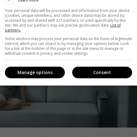
Learn more
.
Your personal data will be processed and information from your device
(cookies, unique identifiers, and other device data) may be stored by,
accessed by and shared with 227 partners, or used specifically by this
site. We and our partners may use precise geolocation data.
List of
partners.
Some vendors may process your personal data on the basis of legitimate
interest, which you can object to by managing your options below. Look
for a link at the bottom of this page or in the site menu to manage or
withdraw consent in privacy and cookie settings.
Manage options
Consent