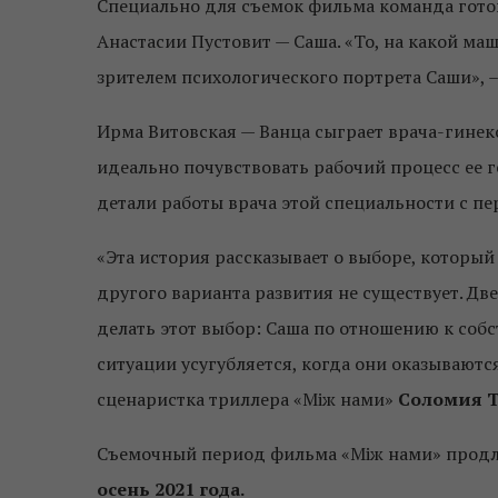
Специально для съемок фильма команда готов
Анастасии Пустовит — Саша. «То, на какой ма
зрителем психологического портрета Саши», –
Ирма Витовская — Ванца сыграет врача-гинеко
идеально почувствовать рабочий процесс ее г
детали работы врача этой специальности с п
«Эта история рассказывает о выборе, которы
другого варианта развития не существует. Д
делать этот выбор: Саша по отношению к соб
ситуации усугубляется, когда они оказываютс
сценаристка триллера «Між нами»
Соломия 
Съемочный период фильма «Між нами» продли
осень 2021 года.