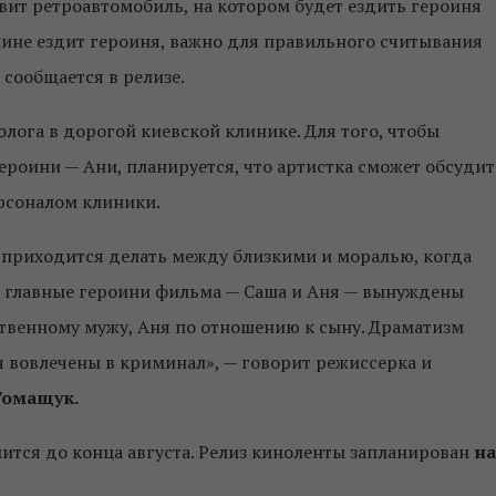
ит ретроавтомобиль, на котором будет ездить героиня
шине ездит героиня, важно для правильного считывания
 сообщается в релизе.
лога в дорогой киевской клинике. Для того, чтобы
ероини — Ани, планируется, что артистка сможет обсудит
ерсоналом клиники.
й приходится делать между близкими и моралью, когда
ве главные героини фильма — Саша и Аня — вынуждены
ственному мужу, Аня по отношению к сыну. Драматизм
я вовлечены в криминал», — говорит режиссерка и
Томащук.
тся до конца августа. Релиз киноленты запланирован
на