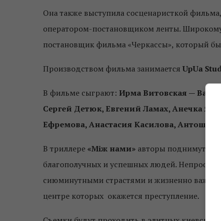
Она также выступила сосценаристкой фильма
оператором-постановщиком ленты. Широкому
постановщик фильма «Черкассы», который был
Производством фильма занимается
UpUa Stud
В фильме сыграют:
Ирма Витовская — Ванца
Сергей Детюк, Евгений Ламах, Анечка Ярм
Ефремова, Анастасия Касилова, Антоша Б
В триллере
«Між нами»
авторы поднимут тем
благополучных и успешных людей. Непростой
сиюминутными страстями и жизненно важными
центре которых окажется преступление.
Съемки будут проходить в элитных киевских н