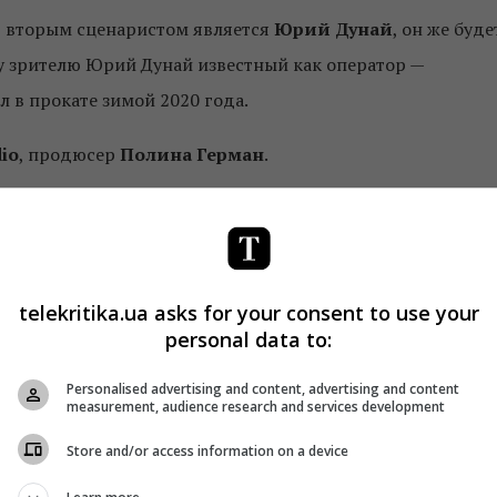
, вторым сценаристом является
Юрий Дунай
, он же буде
 зрителю Юрий Дунай известный как оператор —
 в прокате зимой 2020 года.
io
, продюсер
Полина Герман
.
, Анастасия Пустовит, Дмитрий Сова,
Михаил Дзюба
оленко, Петр Пастухов, Андрей Саминин, Наталья
айбаков
и другие.
telekritika.ua asks for your consent to use your
у сложностей семейных взаимоотношений у
personal data to:
 выбор между дружбой, любовью, порядочностью,
Personalised advertising and content, advertising and content
 приоритетами опутает героев клубком проблем, в
measurement, audience research and services development
Store and/or access information on a device
овостройках, частной клинике, ночных клубах, ресторан