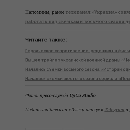
Напомним, ранее
телеканал «Украина» совм
работать над съемками восьмого сезона д
Читайте также:
Героическое сопротивление: рецензия на фил
Вышел трейлер украинской военной драмы «Ч
Начались съемки восьмого сезона «Истории од
Начались съемки шестого сезона сериала «Пес
Фото: пресс-служба
UpUa Studio
Подписывайтесь на «Телекритику» в
Telegram
и