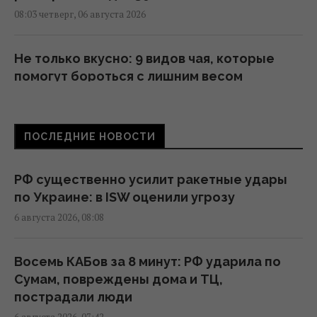
08:03 четверг, 06 августа 2026
Не только вкусно: 9 видов чая, которые
помогут бороться с лишним весом
07:57 четверг, 06 августа 2026
ПОСЛЕДНИЕ НОВОСТИ
Зеленский обвинил партнеров в
"ужасающих жертвах" после удара по
Киеву, - WP
РФ существенно усилит ракетные удары
07:37 четверг, 06 августа 2026
по Украине: в ISW оценили угрозу
6 августа 2026, 08:08
Поздравления с Преображением
Господним: трогательные пожелания и
Восемь КАБов за 8 минут: РФ ударила по
открытки
Сумам, повреждены дома и ТЦ,
07:30 четверг, 06 августа 2026
пострадали люди