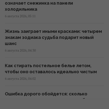
07:20 четверг, 06 августа 2026
означает снежинка на панели
холодильника
6 августа 2026, 05:11
Гороскоп на 6 августа: Стрельцам -
замедлиться, Скорпионам -
перенапряжение
Жизнь заиграет иными красками: четырем
07:10 четверг, 06 августа 2026
знакам зодиака судьба подарит новый
шанс
6 августа 2026, 04:30
Магнитные бури 6-8 августа: когда ждать
нового удара (график)
07:10 четверг, 06 августа 2026
Как стирать постельное белье летом,
чтобы оно оставалось идеально чистым
6 августа 2026, 04:02
Яблочный Спас в Украине 2026: что можно
делать, какие есть запреты и народные
приметы
Ошибка дорого обойдется: сколько
07:00 четверг, 06 августа 2026
листьев можно удалить с куста кабачков
6 августа 2026, 03:30