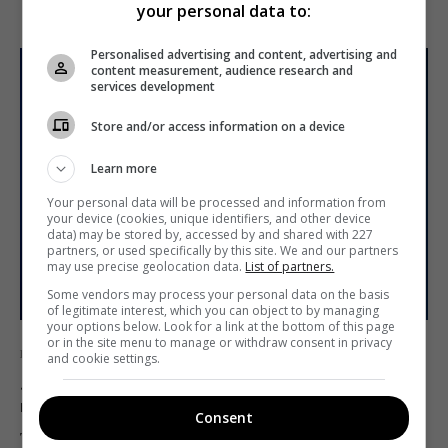
your personal data to:
Personalised advertising and content, advertising and
content measurement, audience research and
services development
Store and/or access information on a device
Learn more
Your personal data will be processed and information from
your device (cookies, unique identifiers, and other device
data) may be stored by, accessed by and shared with 227
partners, or used specifically by this site. We and our partners
may use precise geolocation data.
List of partners.
Some vendors may process your personal data on the basis
of legitimate interest, which you can object to by managing
your options below. Look for a link at the bottom of this page
or in the site menu to manage or withdraw consent in privacy
Новости
ТВ
Телерейтинги
and cookie settings.
«Украина» стала первой в исследовании
промоактивности каналов от Kwendi
Consent
Telekritika
26.11.2019 18:46