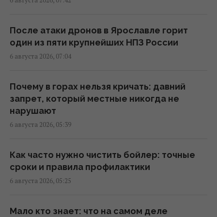
6 августа 2026, 07:42
Сегодня - Яблочный Спас: как правильно
поздравлять родных и близких
После атаки дронов в Ярославле горит
07:30 четверг, 06 августа 2026
один из пяти крупнейших НПЗ России
6 августа 2026, 07:04
Что за праздник Преображение Господне:
украинские традиции и 5 строгих запертов
Почему в горах нельзя кричать: давний
07:30 четверг, 06 августа 2026
запрет, который местные никогда не
нарушают
6 августа 2026, 05:39
В Ярославле после атаки дронов горит
один из крупнейших российских НПЗ
(видео)
Как часто нужно чистить бойлер: точные
07:26 четверг, 06 августа 2026
сроки и правила профилактики
6 августа 2026, 05:25
Гороскоп на 6 августа по картам Таро:
Весам - удача, Тельцам - быстрые решения
Мало кто знает: что на самом деле