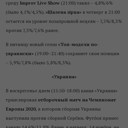
среду
Improv Live Show
(21:00) также – 4,8%/6%
(было 4,1%/4,5%).
«Шалена зірка»
в четверг в 21:00
остается на уровне позапрошлой недели – 7,5%/8,3%
против 7,3%/7,6% ранее.
В пятницу новый сезон
«Топ-модели по-
украински»
(19:00–21:40) сохраняет свои позиции
– 5,9%/7,8% (было 5,8%/8,3%).
«Украина»
В воскресенье днем (15:50-18:00) канал «Украина»
транслировал
отборочный матч на Чемпионат
Европы 2020
, в котором сборная Украины
выступила против сборной Сербии. Футбол принес
каналу 14,6%/11,9%. Ранее, в четверг, 14 ноября, на