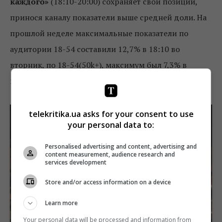
каждого»
(18:10-20:00) сохраняет свои позиции,
принося каналу показатели выше средней доли. На
прошлой неделе максимальные показатели по
аудитории 18-54 составили 12,7% в 18:10 во
вторник, по 18-54(50k+), максимум был 7,3% в
понедельник в 19:00.
telekritika.ua asks for your consent to use
your personal data to:
Personalised advertising and content, advertising and
content measurement, audience research and
services development
Store and/or access information on a device
Learn more
Your personal data will be processed and information from