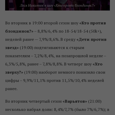
Леся Никитюк в шоу «Хто проти блондинок?»
Во вторник в 19:00 второй сезон шоу
«Кто против
блондинок?»
– 8,8%/6,4% по 18-54/18-54 (50k+),
неделей ранее — 7,9%/8,6%. В среду
«Дети против
звезд»
(19:00) подтягиваются к старым
показателям – 7,2%/8,4%, на позапрошлой неделе –
6,3%/5,8%, ранее – 7,8%/8,8%. В четверг шоу
«Хто
зверху?»
(19:00) наоборот немного понизило свои
цифры – 9,9%/11,1% против 11,5%/10,4% неделей
ранее.
Во вторник четвертый сезон
«Варьятов»
(21:00)
несколько набрал доли: 8,4%/7,7% (было 7%/6,7%); в