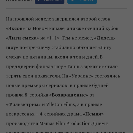
На прошлой неделе завершился второй сезон
«
Эксов
» на Новом канале, а также осенний кубок
«
Лиги смеха
» на «1+1». Тем не менее,
«Дизель
шоу»
по-прежнему стабильно обгоняет «Лигу
смеха» по пятницам, входя в топы дней. В
преддверии финала шоу «Танці з зірками» стало
терять свои показатели. На «Украине» состоялись
новые премьеры сериалов: в прайме будней
прошла 8-серийка
«Возвращение»
от
«Фильмстрим» и Vileton Films, а в прайме
воскресенья – 4-серийная драма
«Немая»
производства Mamas Film Production. Днем в
воскресенье вещатель также неплохо транслировал