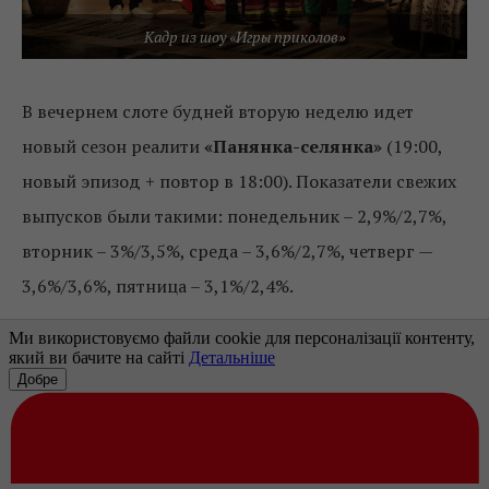
Кадр из шоу «Игры приколов»
В вечернем слоте будней вторую неделю идет
новый сезон реалити
«Панянка-селянка»
(19:00,
новый эпизод + повтор в 18:00). Показатели свежих
выпусков были такими: понедельник – 2,9%/2,7%,
вторник – 3%/3,5%, среда – 3,6%/2,7%, четверг —
3,6%/3,6%, пятница – 3,1%/2,4%.
Сериалы
СТБ
На второй премьерной неделе сериал
«Как долго я
тебя ждала»
немного улучшил свои показатели в