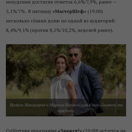
похудении достигли отметок 6,6%/7,9%, ранее —
5,1%/7%. В пятницу
«МастерШеф»
(19:00)
несколько сбавил долю по одной из аудиторий:
8,4%/9,1% (против 8,5%/10,2%, неделей ранее).
Иракли Макацария и Марина Боржемская в шоу «Зважені та
щасливі»
Субботняя программа
«Зважся!»
(10:00) остается на