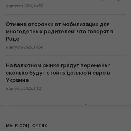
6 августа 2026, 14:55
Такое оружие есть только у нескольких
стран: Зеленский о создании украинской
Отмена отсрочки от мобилизации для
баллистики
многодетных родителей: что говорят в
22:00 четверг, 06 августа 2026
Раде
6 августа 2026, 14:50
Добраться на "ноль" становится
практически невозможной задачей, –
На валютном рынке грядут перемены:
Business Insider
сколько будут стоить доллар и евро в
20:18 четверг, 06 августа 2026
Украине
6 августа 2026, 10:27
В Польше заговорили о возможности
перехвата российских ракет над
Подозрение в незаконном обогащении:
Украиной, - PAP
Стефанишиной избрана мера пресечения
19:35 четверг, 06 августа 2026
6 августа 2026, 10:05
МЫ В СОЦ. СЕТЯХ