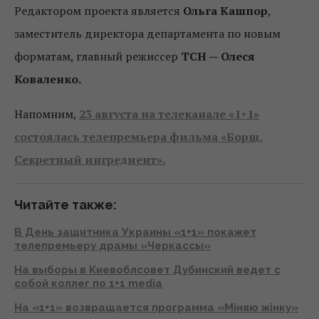
Редактором проекта является
Ольга Кашпор
,
заместитель директора департамента по новым
форматам, главный режиссер
ТСН — Олеся
Коваленко.
Напомним,
23 августа на телеканале «1+1»
состоялась телепремьера фильма «Борщ.
Секретный ингредиент».
Читайте также:
В День защитника Украины «1+1» покажет
телепремьеру драмы «Черкассы»
На выборы в Киевоблсовет Дубинский ведет с
собой коллег по 1+1 media
На «1+1» возвращается программа «Міняю жінку»