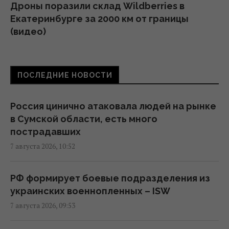
Дроны поразили склад Wildberries в
Екатеринбурге за 2000 км от границы
(видео)
09:11 пятница, 07 августа 2026
ПОСЛЕДНИЕ НОВОСТИ
Россия использует украинских
военнопленных для формирования боевых
подразделений, - ISW
Россия цинично атаковала людей на рынке
08:24 пятница, 07 августа 2026
в Сумской области, есть много
пострадавших
7 августа 2026, 10:52
Камера в подъезде и во дворе: когда
можно ставить без согласия соседей, а
когда нельзя
РФ формирует боевые подразделения из
07:50 пятница, 07 августа 2026
украинских военнопленных – ISW
7 августа 2026, 09:53
"Это просто сафари": жители Запорожья