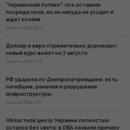
рассказали Reuters об охоте российских
"Украинский Хатико": пса оставили
дронов
посреди поля, но он никуда не уходит и
07:46 пятница, 07 августа 2026
ждет хозяев
6 августа 2026, 18:15
Июньский оптимизм украинцев улетучился,
перелома в войне нет, – немецкий эксперт
Доллар и евро стремительно дорожают:
05:25 пятница, 07 августа 2026
новый курс валют на 7 августа
6 августа 2026, 15:58
В Генштабе ВСУ сообщили, на какую сумму
страны НАТО выделят Украине военную
РФ ударила по Днепропетровщине: есть
помощь
погибшие, ранения и разрушения
02:52 пятница, 07 августа 2026
инфраструктуры
6 августа 2026, 15:57
Корецкий объявил об увеличении
заработной платы педагогов с 1 сентября
Областной центр Украины полностью
22:53 четверг, 06 августа 2026
остался без света: в ОВА назвали причину