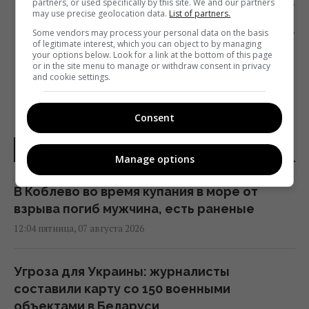
partners, or used specifically by this site. We and our partners
Следующий пост
may use precise geolocation data.
List of partners.
GOOGLE ПЛАНИРУЕТ СДЕЛАТЬ ИЗ YOUTUBE
Some vendors may process your personal data on the basis
ТОРГОВУЮ ПЛОЩАДКУ
of legitimate interest, which you can object to by managing
your options below. Look for a link at the bottom of this page
or in the site menu to manage or withdraw consent in privacy
and cookie settings.
Consent
НОВОСТИ УКРАИНЫ
Manage options
В Коблево во время купания в море от
взрыва погиб мужчина, есть раненые
12:04 пятница, 07 августа 2026
Угроза для Украины: журналисты
составили карту со 150 военными
объектами в Беларуси