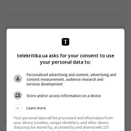
Щотижневий лист з найцікавішим.
Пишемо з любов'ю
!
Підпишіться ще раз, якщо не отримуєте від нас листи
telekritika.ua asks for your consent to use
your personal data to:
*
Підписатись→
Personalised advertising and content, advertising and
Предоставлено SendPulse
content measurement, audience research and
services development
загрузка...
Store and/or access information on a device
Learn more
Предыдущий пост
4-Й МЕЖДУНАРОДНЫЙ КИНОФЕСТИВАЛЬ
Your personal data will be processed and information from
your device (cookies, unique identifiers, and other device
KHARKIV MEETDOCS ОБЪЯВИЛ ПРОГРАММУ
data) may be stored by, accessed by and shared with 227