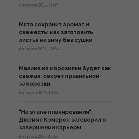
все: звезда 2000-х впервые
6 августа 2026, 21:47
раскрыла, почему исчезла со
сцены
Мята сохранит аромат и
18:42 четверг, 06 августа 2026
свежесть: как заготовить
листья на зиму без сушки
Не Кировоград и не
6 августа 2026, 20:24
Елисаветград: как назывался
Кропивницкий изначально
Малина из морозилки будет как
17:15 четверг, 06 августа 2026
свежая: секрет правильной
заморозки
В Италии из-за жары
6 августа 2026, 16:35
популярные
достопримечательности будут
"На этапе планирования":
работать дольше: новый
Джеймс Кэмерон заговорил о
график
завершении карьеры
17:13 четверг, 06 августа 2026
6 августа 2026, 15:56