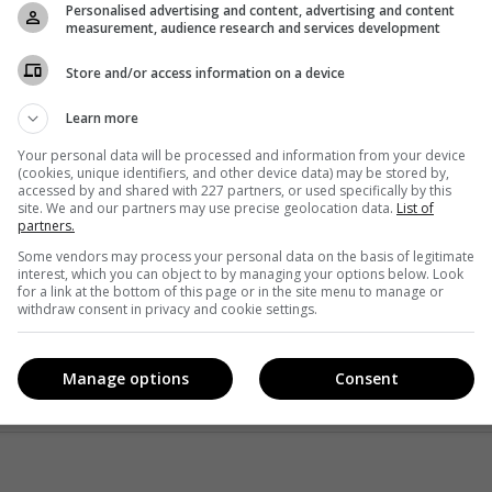
Personalised advertising and content, advertising and content
measurement, audience research and services development
т ли новые фильмы от студий, таких как Disney, Warner
ступны для проката в кинотеатрах этим летом. Многие
Store and/or access information on a device
к в этом году, а некоторые перенесли целый год с даты
Learn more
 придется полагаться на репертуарные программы,
Your personal data will be processed and information from your device
(cookies, unique identifiers, and other device data) may be stored by,
ятия.
accessed by and shared with 227 partners, or used specifically by this
site. We and our partners may use precise geolocation data.
List of
partners.
Some vendors may process your personal data on the basis of legitimate
interest, which you can object to by managing your options below. Look
Facebook
!
for a link at the bottom of this page or in the site menu to manage or
withdraw consent in privacy and cookie settings.
Manage options
Consent