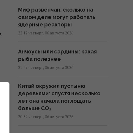
Миф развенчан: сколько на
самом деле могут работать
ядерные реакторы
,
22:12 четверг, 06 августа 2026
Анчоусы или сардины: какая
рыба полезнее
21:47 четверг, 06 августа 2026
Китай окружил пустыню
деревьями: спустя несколько
лет она начала поглощать
больше CO₂
20:52 четверг, 06 августа 2026