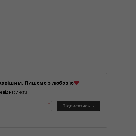
кавішим. Пишемо з любов'ю
!
е від нас листи
*
Підписатись→