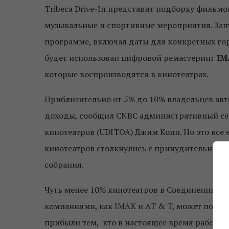
Tribeca Drive-In представит подборку фильмов
музыкальные и спортивные мероприятия. Зап
программе, включая даты для конкретных гор
будет использован цифровой ремастеринг
IM
которые воспроизводятся в кинотеатрах.
Приблизительно от 5% до 10% владельцев авт
доходы, сообщил CNBC административный се
кинотеатров (UDITOA) Джим Копп. Но это все 
кинотеатров столкнулись с принудительным з
собрания.
Чуть менее 10% кинотеатров в Соединенных Ш
компаниями, как IMAX и AT & T, может помоч
прибыли тем, кто в настоящее время работает