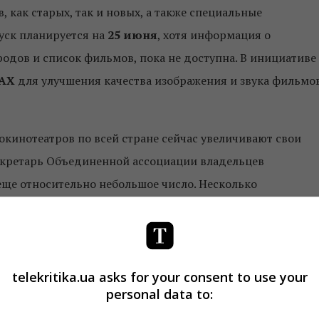
, как старых, так и новых, а также специальные
уск планируется на
25 июня
, хотя информация о
одов и список фильмов, пока не доступна. В инициативе
AX
для улучшения качества изображения и звука фильмов
окинотеатров по всей стране сейчас увеличивают свои
кретарь Объединенной ассоциации владельцев
еще относительно небольшое число. Несколько
акрытием в штатах, которые запретили массовые
татах остаются открытыми. Сотрудничество с такими
telekritika.ua asks for your consent to use your
ь открыть больше кинотеатров и получить больше
personal data to:
.