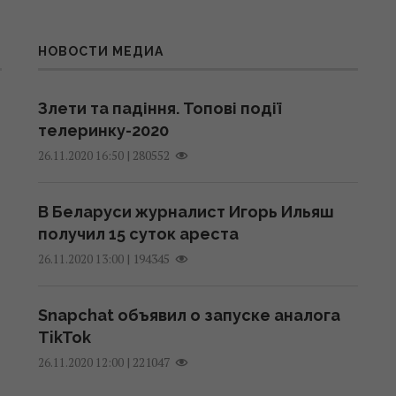
НОВОСТИ МЕДИА
Злети та падіння. Топові події
телеринку-2020
|
280552
26.11.2020 16:50
В Беларуси журналист Игорь Ильяш
получил 15 суток ареста
|
194345
26.11.2020 13:00
Snapchat объявил о запуске аналога
TikTok
|
221047
26.11.2020 12:00