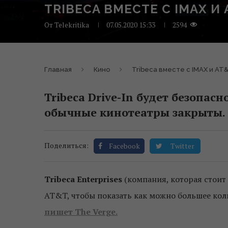
TRIBECA ВМЕСТЕ С IMAX 
От
Telekritika
07.05.2020 15:33
2594
Главная
Кино
Tribeca вместе с IMAX и AT
Tribeca Drive-In будет безопасн
обычные кинотеатры закрыты.
Поделиться:
Facebook
Twitter
Tribeca Enterprises
(компания, которая стоит 
AT&T, чтобы показать как можно большее кол
пишет The Verge.