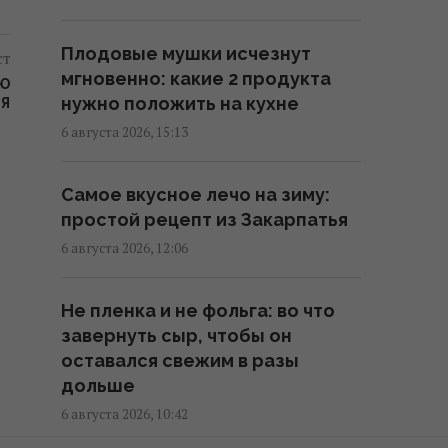
7 августа: церковный праздник
Плодовые мушки исчезнут
ст
сегодня, кому нельзя много
мгновенно: какие 2 продукта
работать в этот день
НЮ
нужно положить на кухне
ИЯ
17:10 четверг, 06 августа 2026
6 августа 2026, 15:13
Укрепляет кости и нервную
Самое вкусное лечо на зиму:
систему: диетологи назвали
простой рецепт из Закарпатья
продукт №1 по содержанию
кальция
6 августа 2026, 12:06
16:54 четверг, 06 августа 2026
Не пленка и не фольга: во что
завернуть сыр, чтобы он
В Италии из-за жары
оставался свежим в разы
достопримечательности будут
дольше
работать дольше: какой новый
график работы
6 августа 2026, 10:42
16:50 четверг, 06 августа 2026