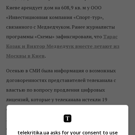
Киеве арендует дом на 608,9 кв. м у ООО
«Инвестиционная компания «Спорт-тур»,
связанного с Медведчуком. Ранее журналисты
программы «Схемы» зафиксировали, что
Тарас
Козак и Виктор Медведчук вместе летают из
Москвы в Киев
.
Осенью в СМИ была информация о возможных
договоренностях представителей телеканала с
властью по вопросу продления цифровых
лицензий, которые у телеканала истекли 19
сентября. Пропрезидентский Нацсовет 18 октября
принял решение
перенести на неограниченный
срок вопрос продления телеканалу «112 Украина»
telekritika.ua asks for your consent to use