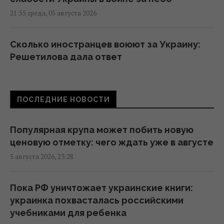
21:55 среда, 05 августа 2026
Сколько иностранцев воюют за Украину:
Решетилова дала ответ
21:53 среда, 05 августа 2026
ПОСЛЕДНИЕ НОВОСТИ
Зеленский допустил, что партнеры
придержали антибаллистику, чтобы
Украина была "уступчивой"
Популярная крупа может побить новую
20:15 среда, 05 августа 2026
ценовую отметку: чего ждать уже в августе
5 августа 2026, 23:28
"В январе по Москве и Петербургу будут
ходить медведи": нардеп назвал слабое
Пока РФ уничтожает украинские книги:
место России
украинка похвасталась российскими
19:56 среда, 05 августа 2026
учебниками для ребенка