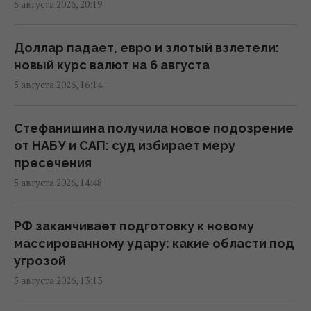
5 августа 2026, 20:19
Россия обнаружила слабое место Украины
и не колеблется им воспользоваться, – Sky
Доллар падает, евро и злотый взлетели:
News
новый курс валют на 6 августа
19:16 среда, 05 августа 2026
5 августа 2026, 16:14
Киев профинансирует проекты Плана
Стефанишина получила новое подозрение
устойчивости на 22 млрд грн, а
от НАБУ и САП: суд избирает меру
государство – на 15,5 млрд: Кличко о
пресечения
заседании СНБО
5 августа 2026, 14:48
18:30 среда, 05 августа 2026
РФ заканчивает подготовку к новому
Погиб известный поисковик Алексей Юков,
массированному удару: какие области под
который занимался возвращением тел
угрозой
погибших
5 августа 2026, 13:13
18:00 среда, 05 августа 2026