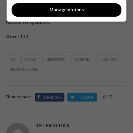
собственности. В ноябре парламентская часть
Manage options
Нацсовета
усомнилась
в достоверности письма,
назвав его фейком.
Фото: 112
112
КОЗАК
МЕДВЕДЧУК
НАЦРАДА
НАЦСОВЕТ
СВОБОДА СЛОВА
0
Поделиться:
Facebook
Twitter
TELEKRITIKA