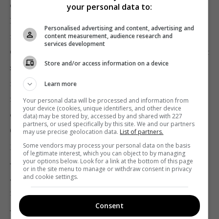
его пяти региональных цифровых лицензий.
your personal data to:
Регулятор
сослался
на полученное судебное
Personalised advertising and content, advertising and
постановление по иску телеканала к регулятору –
content measurement, audience research and
services development
Окружной административный суд Киева 17 октября
Store and/or access information on a device
запретил
регулятору выносить решение о
непродлении лицензий канала. Суд принял во
Learn more
внимание аргументы телеканала о том, что,
Your personal data will be processed and information from
your device (cookies, unique identifiers, and other device
оттягивая принятие решения, Нацсовет
data) may be stored by, accessed by and shared with 227
partners, or used specifically by this site. We and our partners
бездействовал. По закону регулятор обязан
may use precise geolocation data.
List of partners.
рассмотреть вопрос о продлении цифровых
Some vendors may process your personal data on the basis
of legitimate interest, which you can object to by managing
лицензий за
60 дней
до окончания срока их
your options below. Look for a link at the bottom of this page
or in the site menu to manage or withdraw consent in privacy
действия. Глава регулятора сообщал, что Нацсовет
and cookie settings.
не выносит на рассмотрение вопрос продления
Consent
лицензий из-за письма СБУ о расследовании смены