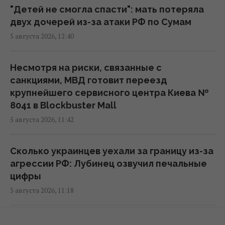
"Детей не смогла спасти": мать потеряла
Эксглавком ставил пусковые РФ в
двух дочерей из-за атаки РФ по Сумам
приоритет, вопросы – к МО, – Цыбулько
5 августа 2026, 12:40
17:09 среда, 05 августа 2026
Несмотря на риски, связанные с
Путин назначил нового командующего
санкциями, МВД готовит переезд
Войсками беспилотных систем, – Reuters
крупнейшего сервисного центра Киева №
16:54 среда, 05 августа 2026
8041 в Blockbuster Mall
5 августа 2026, 11:42
НАБУ и САП объявили новое подозрение
Ольге Стефанишиной, - СМИ
Сколько украинцев уехали за границу из-за
15:30 среда, 05 августа 2026
агрессии РФ: Лубинец озвучил печальные
цифры
5 августа 2026, 11:18
В Германии дрон со взрывчаткой атаковал
украинский самолет, - BILD
15:11 среда, 05 августа 2026
Не сбили ни одной баллистической