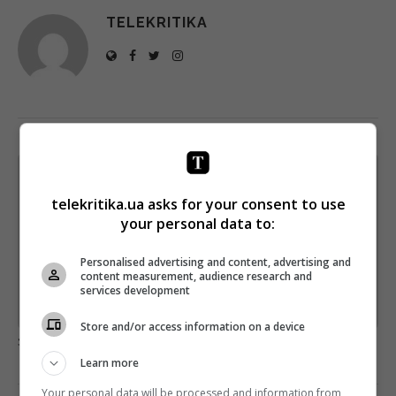
TELEKRITIKA
Щотижневий лист з найцікавішим.
Пишемо з любов'ю
!
telekritika.ua asks for your consent to use
your personal data to:
Підпишіться ще раз, якщо не отримуєте від нас листи
*
Personalised advertising and content, advertising and
Підписатись→
content measurement, audience research and
services development
Предоставлено SendPulse
Store and/or access information on a device
загрузка...
Learn more
Your personal data will be processed and information from