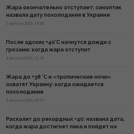
Генсек ООН осудил массированные удары
Жара окончательно отступает: синоптик
по Украине, но назвал эскалацией атаки в
назвала дату похолодания в Украине
тыл России
5 августа 2026, 15:00
09:39 пятница, 07 августа 2026
После адских +40°C начнутся дожди с
Трамп подписал указы об ограничении
грозами: когда жара отступит
гражданства по праву рождения в США
4 августа 2026, 11:43
08:49 пятница, 07 августа 2026
Жара до +38 °С и «тропические ночи»
Инцидент в Лейпциге: в Германии
охватят Украину: когда ожидается
опровергли, что украинский самолет
похолодание
перевозил боеприпасы
3 августа 2026, 19:19
08:32 пятница, 07 августа 2026
Раскалит до рекордных +40: названа дата,
Ким Чен Ын с начала войны в Украине
когда жара достигнет пика и пойдет на
получил $22 миллиарда сверхприбыли, -
спад