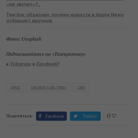
«не звучит»?..
Тим Кук объяснил, почему новости в Apple News
отбирают вручную
Фото: Unsplash
Подписывайтесь на «Телекритику»
в
Telegram
и
Facebook
!
APPLE
THE NEW YORK TIMES
СМИ
0
Поделиться:
Facebook
Twitter