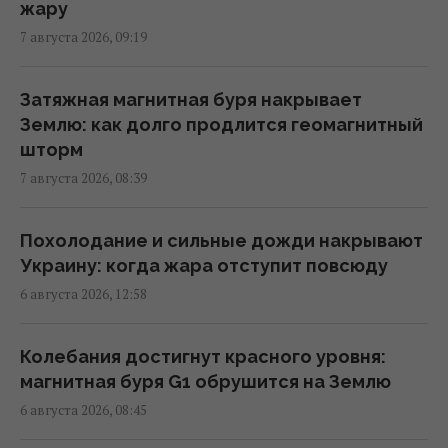
11:39 пятница, 07 августа 2026
жару
7 августа 2026, 09:19
Российская элита боится ФСБ, которая все
больше выходит из-под контроля, -
Затяжная магнитная буря накрывает
Bloomberg
Землю: как долго продлится геомагнитный
11:26 пятница, 07 августа 2026
шторм
7 августа 2026, 08:39
Есть еще много целей: глава Rheinmetall
сделал жесткое предупреждение о
Похолодание и сильные дожди накрывают
российских дронах
Украину: когда жара отступит повсюду
10:12 пятница, 07 августа 2026
6 августа 2026, 12:58
В Сумской области оккупанты ударили по
Колебания достигнут красного уровня:
людям на рынке: много пострадавших
магнитная буря G1 обрушится на Землю
09:45 пятница, 07 августа 2026
6 августа 2026, 08:45