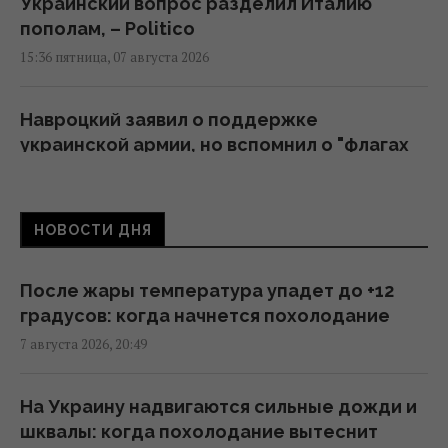
Украинский вопрос разделил Италию
пополам, – Politico
15:36 пятница, 07 августа 2026
Навроцкий заявил о поддержке
украинской армии, но вспомнил о "флагах
Бандеры"
15:08 пятница, 07 августа 2026
НОВОСТИ ДНЯ
Дебаты по Украине свидетельствуют, что
ЕС не готов принимать новых членов, - FT
После жары температура упадет до +12
11:46 пятница, 07 августа 2026
градусов: когда начнется похолодание
7 августа 2026, 20:49
Более трети поляков недовольны
реакцией властей на инцидент с
На Украину надвигаются сильные дожди и
российской ракетой, – опрос
шквалы: когда похолодание вытеснит