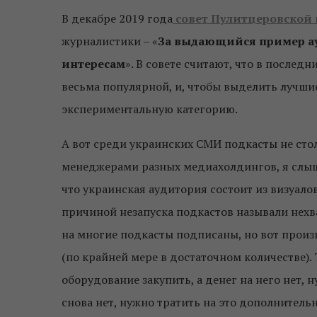
В декабре 2019 года
совет Пулитцеровской
журналистики – «
За выдающийся пример а
интересам
».
В совете считают, что в послед
весьма популярной, и, чтобы выделить лучшие
экспериментальную категорию.
А вот среди украинских СМИ подкасты не ст
менеджерами разных медиахолдингов, я слыш
что украинская аудитория состоит из визуалов
причиной незапуска подкастов называли нехва
на многие подкасты подписаны, но вот произв
(по крайней мере в достаточном количестве)
оборудование закупить, а денег на него нет, 
снова нет, нужно тратить на это дополнительно