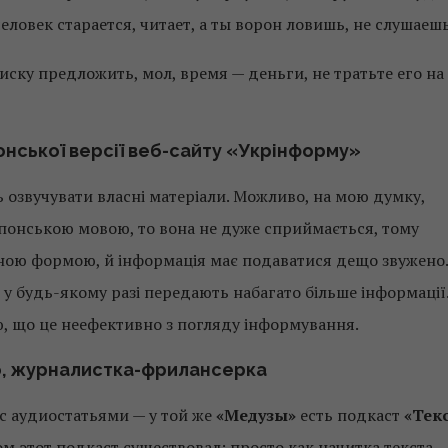
еловек старается, читает, а ты ворон ловишь, не слушаешь
писку предложить, мол, время — деньги, не тратьте его на
онської версії веб-сайту
«
Укрінформу
»
ь озвучувати власні матеріали. Можливо, на мою думку,
 японською мовою, то вона не дуже сприймається, тому
ною формою, й інформація має подаватися дещо звужено.
 у будь-якому разі передають набагато більше інформації
ю, що це неефективно з погляду інформування.
, журналистка-фрилансерка
 с аудиостатьями — у той же
«Медузы»
есть подкаст
«Тек
ом этот подкаст существовал: просто как начитка текста