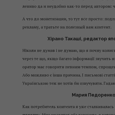
лениво да и неудобно как-то перед автором: ч
А что до монетизации, то тут все просто: под
рекламу, а тратьте на полезный вам контент.
Хірано Такаші, редактор яп
Ніколи не думав і не думаю, що я почну колис
через те що, якщо багато інформації звучить
оратор має говорити певним темпом, спроще
Або можливо є інша причина. І письмові статті
Українською теж не хотів би озвучувати. Гада
Мария Педоренко
Как потребитель контента я уже сталкивалась
недели»
. Мне нравится оба варианта, в котор