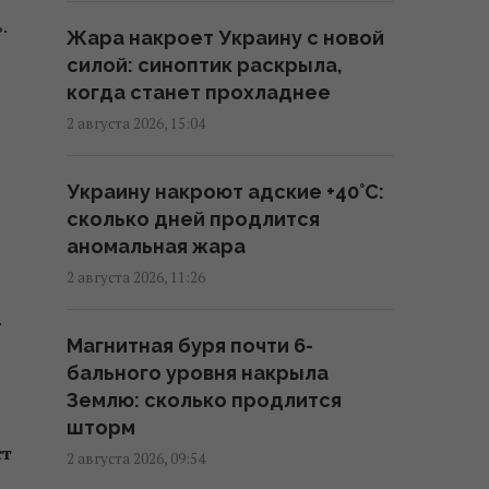
.
Несмотря на сомнения Трампа:
Жара накроет Украину с новой
США продолжают переговоры
силой: синоптик раскрыла,
с Украиной по Patriot, - Reuters
когда станет прохладнее
09:55 среда, 05 августа 2026
2 августа 2026, 15:04
Дроны поразили крупный склад
Украину накроют адские +40°C:
Wildberries в Тульской области:
сколько дней продлится
вспыхнул пожар (видео)
аномальная жара
09:45 среда, 05 августа 2026
2 августа 2026, 11:26
.
Возле гольф-клуба Трампа
Магнитная буря почти 6-
задержали вооруженного
бального уровня накрыла
мужчину с "тревожными
Землю: сколько продлится
записками", – Politico
шторм
ст
09:01 среда, 05 августа 2026
2 августа 2026, 09:54