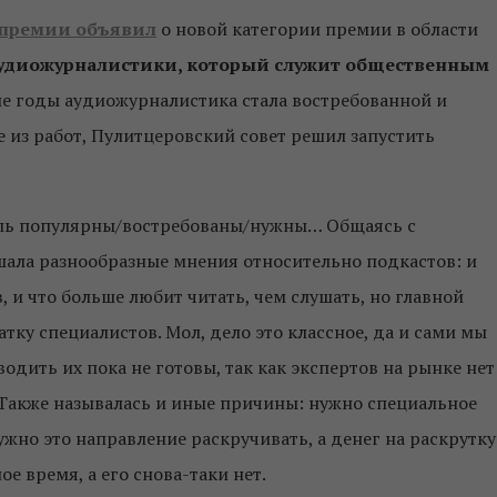
 премии объявил
о новой категории премии в области
удиожурналистики, который служит общественным
ние годы аудиожурналистика стала востребованной и
 из работ, Пулитцеровский совет решил запустить
оль популярны/востребованы/нужны… Общаясь с
ала разнообразные мнения относительно подкастов: и
, и что больше любит читать, чем слушать, но главной
тку специалистов. Мол, дело это классное, да и сами мы
одить их пока не готовы, так как экспертов на рынке нет
. Также называлась и иные причины: нужно специальное
нужно это направление раскручивать, а денег на раскрутку
е время, а его снова-таки нет.