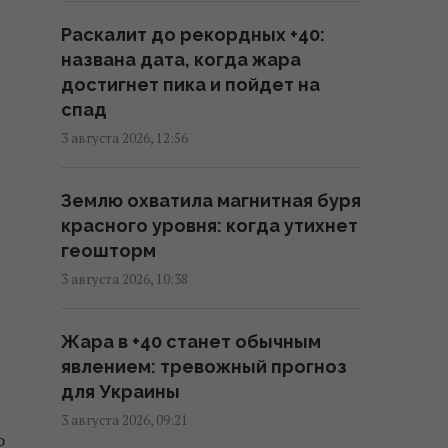
Раскалит до рекордных +40:
США готовят новую ядерную
названа дата, когда жара
стратегию на случай войны с
достигнет пика и пойдет на
Россией или Китаем, - NBC News
спад
16:23 среда, 05 августа 2026
3 августа 2026, 12:56
Украина становится для
Землю охватила магнитная буря
Европы важнее, чем США, –
красного уровня: когда утихнет
WELT
геошторм
14:14 среда, 05 августа 2026
3 августа 2026, 10:38
Трамп отказался передать
Жара в +40 станет обычным
Украине ракеты для Patriot, –
явлением: тревожный прогноз
FT
для Украины
12:38 среда, 05 августа 2026
3 августа 2026, 09:21
о