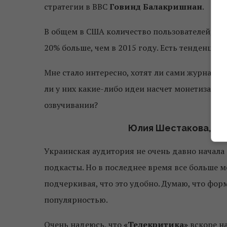
стратегии в BBC
Говинд Балакришнан
.
В общем в США количество пользователей, кот
20% больше, чем в 2015 году. Есть тенденция 
Мне стало интересно, хотят ли сами журналис
ли у них какие-либо идеи насчет монетизации
озвучивании?
Юлия Шестакова, гл
Украинская аудитория не очень давно начала
подкасты. Но в последнее время все больше м
подчеркивая, что это удобно. Думаю, что фор
популярностью.
Очень надеюсь, что
«Телекритика»
вскоре на