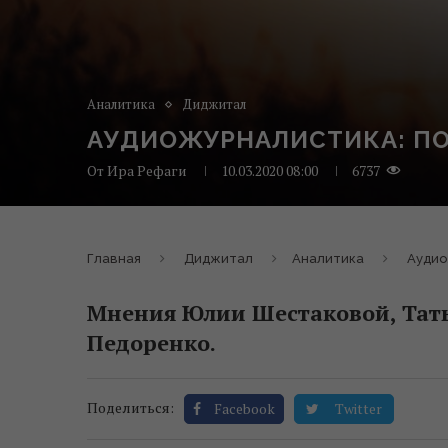
Аналитика
Диджитал
АУДИОЖУРНАЛИСТИКА: ПОЧ
От
Ира Рефаги
10.03.2020 08:00
6737
Главная
Диджитал
Аналитика
Аудио
Мнения Юлии Шестаковой, Тат
Педоренко.
Поделиться:
Facebook
Twitter