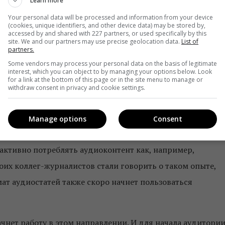
Learn more
Your personal data will be processed and information from your device
(cookies, unique identifiers, and other device data) may be stored by,
орые слушают аудиостатьи, составляет 121 млн, что на
accessed by and shared with 227 partners, or used specifically by this
site. We and our partners may use precise geolocation data.
List of
к росту…
partners.
Some vendors may process your personal data on the basis of legitimate
ты работать в данном жанре? Готовы ли они к этому? Есть
interest, which you can object to by managing your options below. Look
for a link at the bottom of this page or in the site menu to manage or
 аудиоконтента?.. Или же они вообще не видят смысла в
withdraw consent in privacy and cookie settings.
Manage options
Consent
авный редактор «Телекритики»
 активно потреблять аудиоконтент как, например,
оих коллег-журналистов стали говорить о таком опыте,
мат аудиостатей также скоро начнет пользоваться
чнет работу в этом направлении. И для начала аудитори