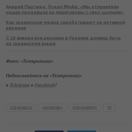
Андрей Партыка, Ocean Media: «Мы отправляли
наших продавцов на переговоры с секс-шопами»
Как украинские медиа зарабатывают на нативной
рекламе
С 16 января вся реклама в Украине должна быть
на украинском языке
Фото: «Телекритика»
Подписывайтесь на «Телекритику»
в
Telegram
и
Facebook
!
OCEAN MEDIA
АНАЛИТИКА
КОРОНАВИРУС
ТВ