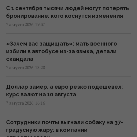
С 1 сентября тысячи людей могут потерять
Зеленский впервые поедет с официальным
бронирование: кого коснутся изменения
визитом в Сербию: названа дата
7 августа 2026, 19:37
17:18 пятница, 07 августа 2026
«Зачем вас защищать»: мать военного
Россия ударила по футбольному стадиону
избили в автобусе из-за языка, детали
"Черноморец" в Одессе (фото, видео)
скандала
16:37 пятница, 07 августа 2026
7 августа 2026, 18:20
Дроны уже полдня атакуют Крым: ГУР
Доллар замер, а евро резко подешевел:
провел "морской парад" в Ялте
курс валют на 10 августа
16:31 пятница, 07 августа 2026
7 августа 2026, 16:16
"Будет волна банкротства": разгром
Сотрудники почты выгнали собаку на 37-
складов Wildberries больно бьет по РФ, -
градусную жару: в компании
Die Welt