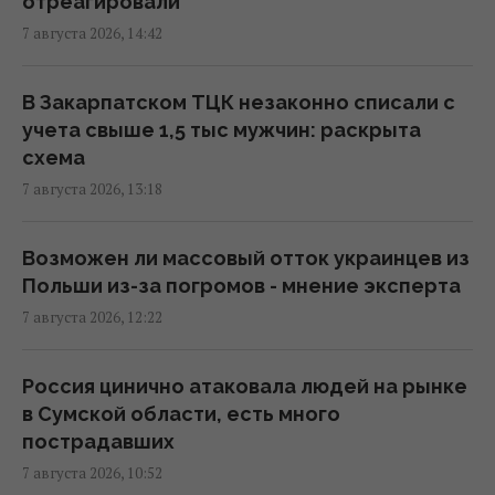
отреагировали
16:22 пятница, 07 августа 2026
7 августа 2026, 14:42
В уголовном деле рынка "Столичный"
В Закарпатском ТЦК незаконно списали с
материалами стали сообщения о
учета свыше 1,5 тыс мужчин: раскрыта
поддержке ВСУ, - СМИ
схема
16:06 пятница, 07 августа 2026
7 августа 2026, 13:18
В июне – 30 бомб, в июле – более 50: в ОВА
Возможен ли массовый отток украинцев из
заявили об усилении авиаударов по Сумам
Польши из-за погромов - мнение эксперта
16:04 пятница, 07 августа 2026
7 августа 2026, 12:22
Киборга Оловаренко уже шестой год
Россия цинично атаковала людей на рынке
судят из-за конфликта с агитаторами
в Сумской области, есть много
Шария, – Аронец
пострадавших
15:51 пятница, 07 августа 2026
7 августа 2026, 10:52