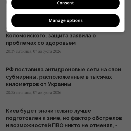
индивидуальной защиты
Consent
21:32 пятница, 07 августа 2026
Manage options
Суд продлил содержание под стражей
Коломойского, защита заявила о
проблемах со здоровьем
20:39 пятница, 07 августа 2026
РФ поставила антидроновые сети на свои
субмарины, расположенные в тысячах
километров от Украины
20:35 пятница, 07 августа 2026
Киев будет значительно лучше
подготовлен к зиме, но фактор обстрелов
и возможностей ПВО никто не отменял, -