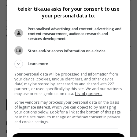
загрузка...
telekritika.ua asks for your consent to use
your personal data to:
Предыдущий пост
Personalised advertising and content, advertising and
content measurement, audience research and
ОБЪЯВИЛИ ДАТЫ «ЕВРОВИДЕНИЯ-2021»
services development
Следующий пост
Store and/or access information on a device
ЦЕРЕМОНИЮ «ОСКАР» ПЕРЕНЕСЛИ НА АПРЕЛЬ
Learn more
Your personal data will be processed and information from
your device (cookies, unique identifiers, and other device
data) may be stored by, accessed by and shared with 227
partners, or used specifically by this site. We and our partners
may use precise geolocation data.
List of partners.
Some vendors may process your personal data on the basis
НОВОСТИ УКРАИНЫ
of legitimate interest, which you can object to by managing
your options below. Look for a link at the bottom of this page
or in the site menu to manage or withdraw consent in privacy
and cookie settings.
В результате атаки РФ был уничтожен
крупнейший склад средств