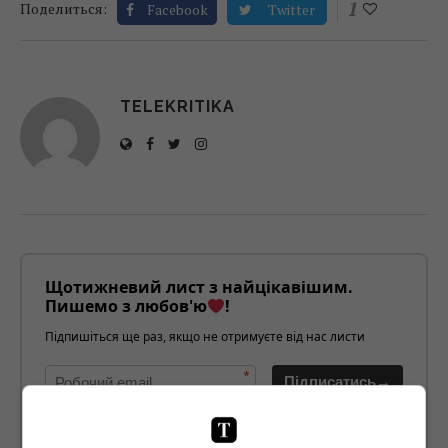
1
Поделиться:
Facebook
Twitter
TELEKRITIKA
Щотижневий лист з найцікавішим.
Пишемо з любов'ю
!
Підпишіться ще раз, якщо не отримуєте від нас листи
*
Підписатись→
Предоставлено SendPulse