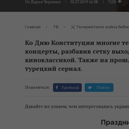
От
Дарья Чернина
02.07.2019 16:08
7158
Главная
ТВ
Телерейтинги: война библ
Ко Дню Конституции многие т
концерты, разбавив сетку выхо
киноклассикой. Также на прошл
турецкий сериал.
Поделиться:
Facebook
Twitter
Давайте же узнаем, чем интересовалась украи
Праздни