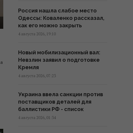
13:15 пятница, 07 августа 2026
Россия нашла слабое место
Одессы: Коваленко рассказал,
Блокировка портов уже
как его можно закрыть
привела к остановке работы
4 августа 2026, 19:10
предприятий, – СМИ
12:53 пятница, 07 августа 2026
Новый мобилизационный вал:
Невзлин заявил о подготовке
ра
Цены на медь на пути к новому
Кремля
рекорду: сколько стоит металл
4 августа 2026, 07:23
теперь
12:44 пятница, 07 августа 2026
Украина ввела санкции против
поставщиков деталей для
Китайские товары уже в
баллистики РФ - список
скором времени прибавят в
4 августа 2026, 01:34
цене до 50%: эксперт объяснил
причину