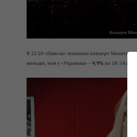
Концерт Мона
В 22:20 «Плюсы» показали концерт Монатика
«
меньше, чем у «Украины» –
9,9%
по 18-54 и
7