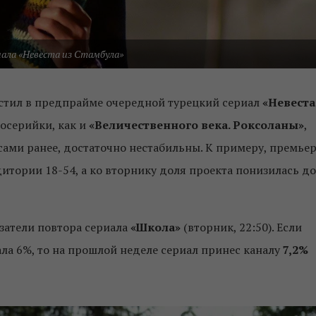
иала «Невеста из Стамбула»
устил в предпрайме очередной турецкий сериал
«Невеста
госерийки, как и
«Величественного века. Роксоланы»
,
сами ранее, достаточно нестабильны. К примеру, премье
итории 18-54, а ко вторнику доля проекта понизилась до
затели повтора сериала
«Школа»
(вторник, 22:50). Если
ла 6%, то на прошлой неделе сериал принес каналу
7,2%