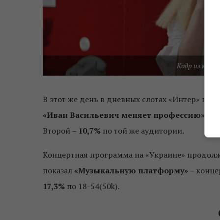
Кадр из кино
В этот же день в дневных слотах «Интер» пок
«Иван Васильевич меняет профессию»
. П
Второй –
10,7%
по той же аудитории.
Концертная программа на «Украине» продолжи
показал
«Музыкальную платформу»
– конце
17,3%
по 18-54(50k).