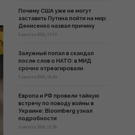
Действительно ли семейная
Почему США уже не могут
упаковка выгодна: эксперты
заставить Путина пойти на мир:
раскрыли неочевидный нюанс
Денисенко назвал причину
15:37 пятница, 07 августа 2026
5 августа 2026, 19:10
"Укрзализныця" меняет
Залужный попал в скандал
маршруты ряда поездов
после слов о НАТО: в МИД
14:14 пятница, 07 августа 2026
срочно отреагировали
5 августа 2026, 18:44
В Украине стремительно
дорожает аренда: Киев среди
Европа и РФ провели тайную
лидеров
встречу по поводу войны в
13:51 пятница, 07 августа 2026
Украине: Bloomberg узнал
подробности
В Украине выпустят памятную
5 августа 2026, 12:36
монету в честь Иоанна Павла II