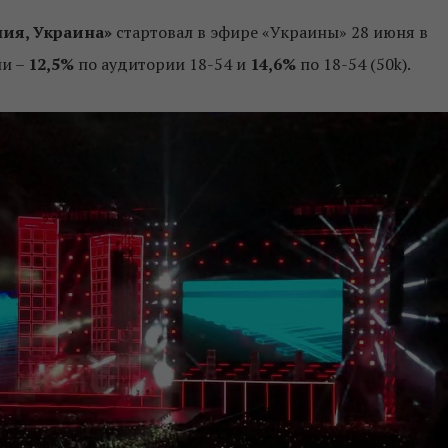
ния, Украина»
стартовал в эфире «Украины» 28 июня в
ли –
12,5%
по аудитории 18-54 и
14,6%
по 18-54 (50k).