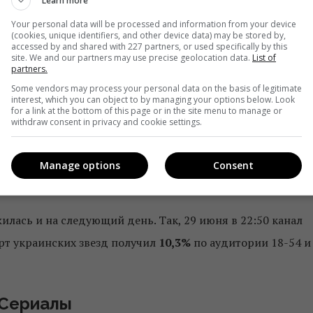
Learn more
Your personal data will be processed and information from your device
(cookies, unique identifiers, and other device data) may be stored by,
accessed by and shared with 227 partners, or used specifically by this
site. We and our partners may use precise geolocation data.
List of
partners.
Some vendors may process your personal data on the basis of legitimate
фильма «Бриллиантовая рука»
interest, which you can object to by managing your options below. Look
for a link at the bottom of this page or in the site menu to manage or
withdraw consent in privacy and cookie settings.
азал две ленты Леонида Гайдая –
«Бриллиантовая рука»
ервый фильм в 14:40 получил
10%
доли по аудитории 18-5
Manage options
Consent
лась и на следующий день. Так, 29 июня в 22:50 канал
рт украинских звезд получил
10,3%
по аудитории 18-54 и
Сериалы