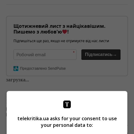
Щотижневий лист з найцікавішим.
Пишемо з любов'ю
!
Підпишіться ще раз, якщо не отримуєте від нас листи
*
Підписатись→
Предоставлено SendPulse
загрузка...
Предыдущий пост
КОНЦЕРН РРТ ПРОСИТ ЗЕЛЕНСКОГО
РАЗОБРАТЬСЯ С МОНОПОЛИЕЙ «ЗЕОНБУДА»
telekritika.ua asks for your consent to use
your personal data to:
Следующий пост
ТЕЛЕРЕЙТИНГИ: ВОЙНА БИБЛИОТЕЧНОГО