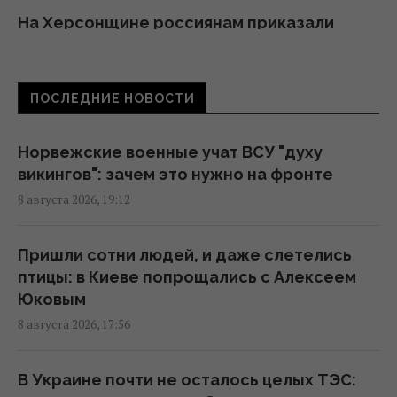
На Херсонщине россиянам приказали
начать "свободную охоту" на
автотранспорт, – ОВА
16:09 суббота, 08 августа 2026
ПОСЛЕДНИЕ НОВОСТИ
Украина должна уничтожать пусковые и
Норвежские военные учат ВСУ "духу
производство ракет: эксперт сказал, что
викингов": зачем это нужно на фронте
для этого нужно
8 августа 2026, 19:12
16:03 суббота, 08 августа 2026
Пришли сотни людей, и даже слетелись
Зеленский: Украинская оборонка может
птицы: в Киеве попрощались с Алексеем
удвоить объемы производства, но есть
Юковым
условие
8 августа 2026, 17:56
15:13 суббота, 08 августа 2026
В Украине почти не осталось целых ТЭС: