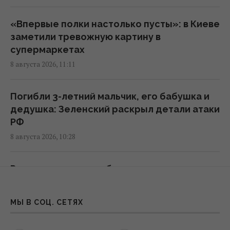
Украина согласилась не нападать на
«Впервые полки настолько пусты»: в Киеве
нероссийские танкеры с нефтью в Черном
заметили тревожную картину в
море, - Bloomberg
супермаркетах
11:24 суббота, 08 августа 2026
8 августа 2026, 11:11
В России загорелись сразу два крупных
Погибли 3-летний мальчик, его бабушка и
НПЗ после атаки украинских дронов
дедушка: Зеленский раскрыл детали атаки
10:55 суббота, 08 августа 2026
РФ
8 августа 2026, 10:28
Ни одну баллистическую ракету не сбили:
Воздушные силы раскрыли детали ночной
Россияне цинично обстреляли поезд
атаки РФ
«Сумы — Киев»: первые детали о
09:26 суббота, 08 августа 2026
последствиях
МЫ В СОЦ. СЕТЯХ
8 августа 2026, 09:22
Россия нашла слабое место украинской