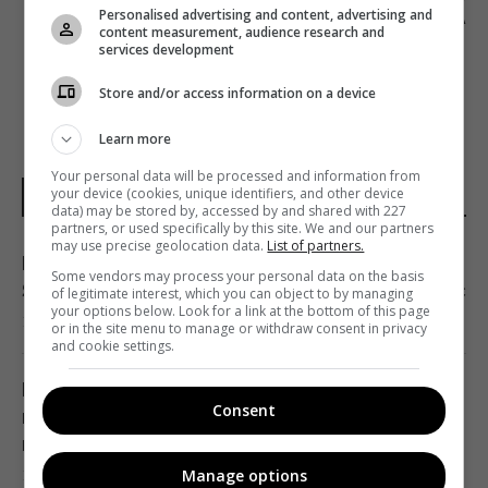
Personalised advertising and content, advertising and
КОНТЕНТА
content measurement, audience research and
services development
Store and/or access information on a device
Learn more
Your personal data will be processed and information from
your device (cookies, unique identifiers, and other device
НОВОСТИ УКРАИНЫ
data) may be stored by, accessed by and shared with 227
partners, or used specifically by this site. We and our partners
may use precise geolocation data.
List of partners.
Маск не разрешил Украине использовать
Some vendors may process your personal data on the basis
Starlink для ударов по России, - The Atlantic
of legitimate interest, which you can object to by managing
your options below. Look for a link at the bottom of this page
19:19 суббота, 08 августа 2026
or in the site menu to manage or withdraw consent in privacy
and cookie settings.
Пессимизм вернулся в Украину: аналитик
Consent
предостерег от ошибочного взгляда на
войну
Manage options
18:43 суббота, 08 августа 2026