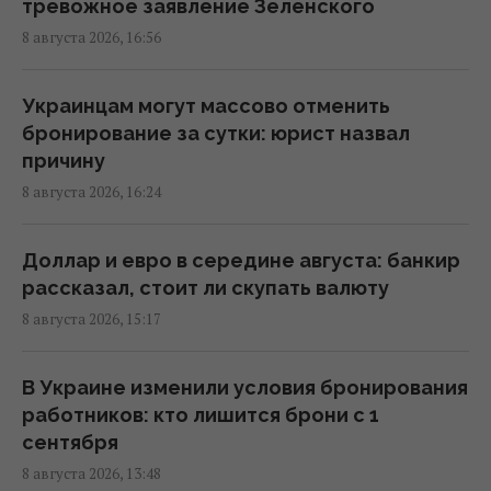
Избрание судей МУС: что случилось с
тревожное заявление Зеленского
кандидатом от Украины
8 августа 2026, 16:56
15:04 суббота, 08 августа 2026
Украинцам могут массово отменить
Россия уничтожает украинское сельское
бронирование за сутки: юрист назвал
хозяйство и саму природу Украины, –
причину
Forbes
8 августа 2026, 16:24
14:41 суббота, 08 августа 2026
Доллар и евро в середине августа: банкир
Вучич заявил, что не видит путей для
рассказал, стоит ли скупать валюту
скорейшего завершения войны в Украине
8 августа 2026, 15:17
14:32 суббота, 08 августа 2026
В Украине изменили условия бронирования
В Кировоградской области разбился
работников: кто лишится брони с 1
боевой вертолет: что известно
сентября
12:17 суббота, 08 августа 2026
8 августа 2026, 13:48