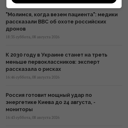
"Молимся, когда везем пациента": медики
рассказали BBC об охоте российских
дронов
18:35 суббота, 08 августа 2026
К 2030 году в Украине станет на треть
меньше первоклассников: эксперт
рассказала о рисках
16:46 суббота, 08 августа 2026
Россия готовит мощный удар по
энергетике Киева до 24 августа, -
мониторы
16:43 суббота, 08 августа 2026