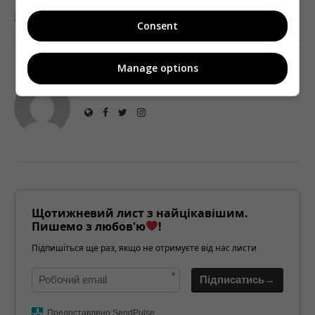
0
Поделиться:
Facebook
Twitter
Consent
Manage options
TELEKRITIKA
Щотижневий лист з найцікавішим.
Пишемо з любов'ю
!
Підпишіться ще раз, якщо не отримуєте від нас листи
*
Підписатись→
Предоставлено SendPulse