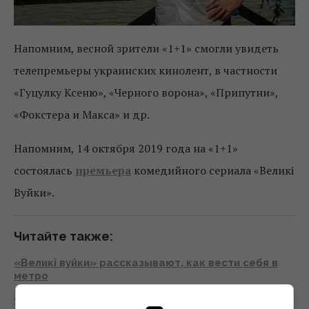
Напомним, весной зрители «1+1» смогли увидеть
телепремьеры украинских кинолент, в частности
«Гуцулку Ксеню», «Черного ворона», «Припутни»,
«Фокстера и Макса» и др.
Напомним, 14 октября 2019 года на «1+1»
состоялась
премьера
комедийного сериала «Великі
Вуйки».
Читайте также:
«Великі вуйки» рассказывают, как вести себя в
метро
Состоялся допремьерный показ сериала «Великі