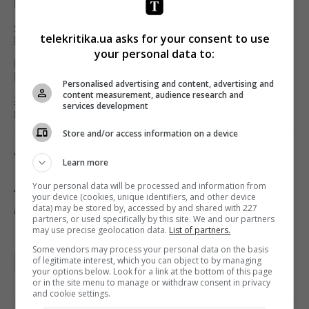
Вуйки» – фотоотчет
Стала известна дата премьеры cериала «Великі
telekritika.ua asks for your consent to use
Вуйки»
your personal data to:
Как «1+1» снимает нашумевший сериал «Великі
Вуйки»
Personalised advertising and content, advertising and
content measurement, audience research and
Это любовь: Надежда Мейхер и Юрий Горбунов в
services development
комедии «Великі Вуйки»
Store and/or access information on a device
Фото: пресс-служба «1+1»
Learn more
Your personal data will be processed and information from
Подписывайтесь на «Телекритику» в
Telegram
и
your device (cookies, unique identifiers, and other device
data) may be stored by, accessed by and shared with 227
на
Facebook
!
partners, or used specifically by this site. We and our partners
may use precise geolocation data.
List of partners.
Some vendors may process your personal data on the basis
of legitimate interest, which you can object to by managing
"1+1"
ВЕЛИКІ ВУЙКИ
your options below. Look for a link at the bottom of this page
or in the site menu to manage or withdraw consent in privacy
and cookie settings.