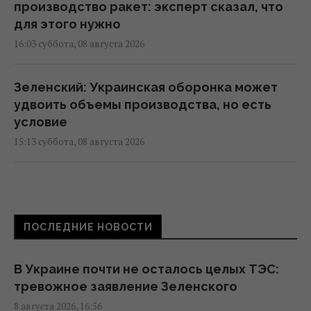
производство ракет: эксперт сказал, что
для этого нужно
16:03 суббота, 08 августа 2026
Зеленский: Украинская оборонка может
удвоить объемы производства, но есть
условие
15:13 суббота, 08 августа 2026
Избрание судей МУС: что случилось с
кандидатом от Украины
15:04 суббота, 08 августа 2026
ПОСЛЕДНИЕ НОВОСТИ
Россия уничтожает украинское сельское
В Украине почти не осталось целых ТЭС:
хозяйство и саму природу Украины, –
тревожное заявление Зеленского
Forbes
8 августа 2026, 16:56