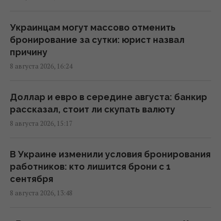
14:41 суббота, 08 августа 2026
Украинцам могут массово отменить
Вучич заявил, что не видит путей для
бронирование за сутки: юрист назвал
скорейшего завершения войны в Украине
причину
14:32 суббота, 08 августа 2026
8 августа 2026, 16:24
В Кировоградской области разбился
Доллар и евро в середине августа: банкир
боевой вертолет: что известно
рассказал, стоит ли скупать валюту
12:17 суббота, 08 августа 2026
8 августа 2026, 15:17
Украина согласилась не нападать на
В Украине изменили условия бронирования
нероссийские танкеры с нефтью в Черном
работников: кто лишится брони с 1
море, - Bloomberg
сентября
11:24 суббота, 08 августа 2026
8 августа 2026, 13:48