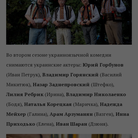
Во втором сезоне украиноязычной комедии
снимаются украинские актеры:
Юрий Горбунов
(Иван Петрук),
Владимир Горянский
(Василий
Микитюк),
Назар Заднепровский
(Штефко),
Лилия Ребрик
(Ирина),
Владимир Николаенко
(Бодя),
Наталья Корецкая
(Маричка),
Надежда
Мейхер
(Галина),
Арам Арзуманян
(Вазген),
Инна
Приходько
(Елена),
Иван Шаран
(Дзюня).