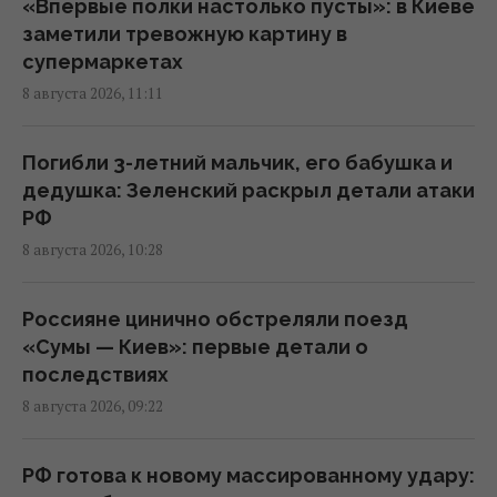
В России загорелись сразу два крупных
«Впервые полки настолько пусты»: в Киеве
НПЗ после атаки украинских дронов
заметили тревожную картину в
10:55 суббота, 08 августа 2026
супермаркетах
8 августа 2026, 11:11
Ни одну баллистическую ракету не сбили:
Воздушные силы раскрыли детали ночной
Погибли 3-летний мальчик, его бабушка и
атаки РФ
дедушка: Зеленский раскрыл детали атаки
09:26 суббота, 08 августа 2026
РФ
8 августа 2026, 10:28
Россия нашла слабое место украинской
ПВО, не оставляя шанса на реакцию, - CNN
Россияне цинично обстреляли поезд
08:30 суббота, 08 августа 2026
«Сумы — Киев»: первые детали о
последствиях
8 августа 2026, 09:22
Россияне в очередной раз атаковали Киев:
возникли масштабные пожары, есть
пострадавшие
РФ готова к новому массированному удару: