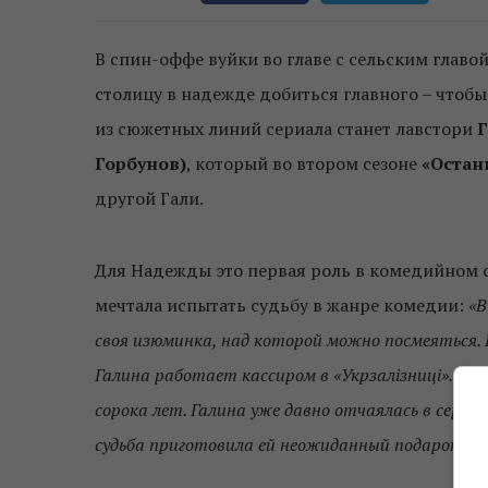
В спин-оффе вуйки во главе с сельским глав
столицу в надежде добиться главного – чтобы
из сюжетных линий сериала станет лавстори
Г
Горбунов)
, который во втором сезоне
«Остан
другой Гали.
Для Надежды это первая роль в комедийном се
мечтала испытать судьбу в жанре комедии:
«В
своя изюминка, над которой можно посмеяться. 
Галина работает кассиром в «Укрзалізниці». Она
сорока лет. Галина уже давно отчаялась в серьез
судьба приготовила ей неожиданный подарок».