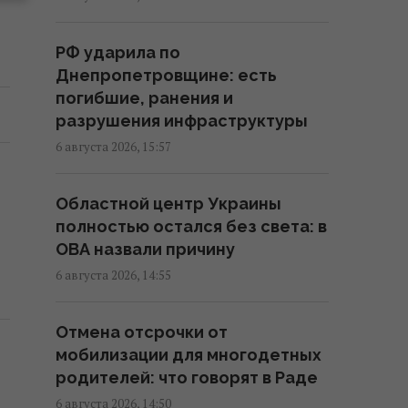
его задержали
15:34 четверг, 06 августа 2026
РФ ударила по
Днепропетровщине: есть
Россия срочно ищет замену
погибшие, ранения и
своим "Искандарам": эксперт
разрушения инфраструктуры
указал причину
6 августа 2026, 15:57
15:22 четверг, 06 августа 2026
Областной центр Украины
Оккупанты атаковали дроном
полностью остался без света: в
маршрутку в Херсоне: среди
ОВА назвали причину
раненых – ребенок
6 августа 2026, 14:55
15:09 четверг, 06 августа 2026
Отмена отсрочки от
Россияне нанесли удары по
мобилизации для многодетных
Днепропетровской области:
родителей: что говорят в Раде
погибли пять человек, много
6 августа 2026, 14:50