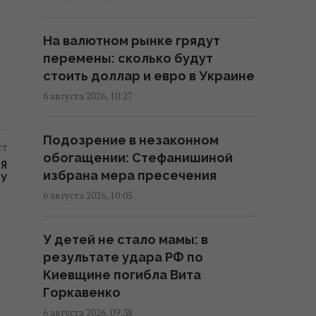
раненых
15:08 четверг, 06 августа 2026
На валютном рынке грядут
перемены: сколько будут
В Сумах прямо в парковой зоне
стоить доллар и евро в Украине
выявили 500-килограммовый
6 августа 2026, 10:27
российский КАБ (видео)
14:43 четверг, 06 августа 2026
Подозрение в незаконном
ст
обогащении: Стефанишиной
ЛЯ
Украинец пытался подкупить
избрана мера пресечения
НУ
пограничника, чтобы попасть
6 августа 2026, 10:05
на концерт The Weeknd
13:42 четверг, 06 августа 2026
У детей не стало мамы: в
результате удара РФ по
Контролируя судебные
Киевщине погибла Вита
институты, активисты
Горкавенко
выстраивают собственную
6 августа 2026, 09:38