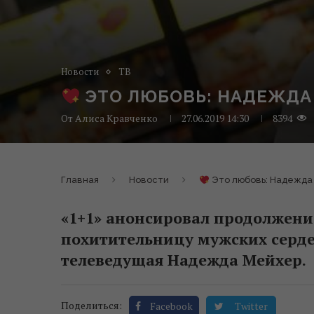
Новости
ТВ
ЭТО ЛЮБОВЬ: НАДЕЖДА 
От
Алиса Кравченко
27.06.2019 14:30
8394
Главная
Новости
Это любовь: Надежда 
«1+1» анонсировал продолжение
похитительницу мужских серде
телеведущая Надежда Мейхер.
Поделиться:
Facebook
Twitter