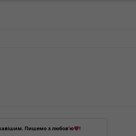
кавішим. Пишемо з любов'ю
!