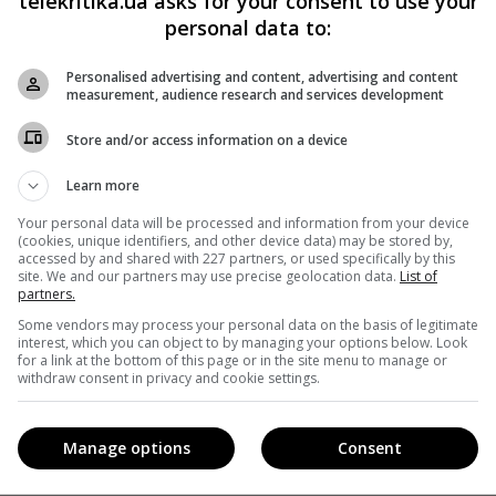
telekritika.ua asks for your consent to use your
ыбрали именно Мейхер? Исполнитель главной роли и по
personal data to:
ала Юрий Горбунов объясняет выбор актрисы так:
«Я
Personalised advertising and content, advertising and content
ь, что на роль Галины она идеально подойдет. Надежда два
measurement, audience research and services development
расно вошла в роль. Сейчас мы уже снимаем сериал и
Store and/or access information on a device
твительно будет интересной»
.
Learn more
 изюминок в них, «Великі Вуйки» можно смело сравнить 
Your personal data will be processed and information from your device
рам Арзуманян, Анна Кошман, Инна Приходько и
(cookies, unique identifiers, and other device data) may be stored by,
accessed by and shared with 227 partners, or used specifically by this
ется «1+1 Продакшн», а продюсерами ленты стали
Елена
site. We and our partners may use precise geolocation data.
List of
partners.
и Кристина Шкабар
. Авторы сценария-продолжения и
Some vendors may process your personal data on the basis of legitimate
interest, which you can object to by managing your options below. Look
ексей Приходько, Ярослав Стень, Богдан Гациляк
.
for a link at the bottom of this page or in the site menu to manage or
withdraw consent in privacy and cookie settings.
икі Вуйки» можно
здесь
.
Manage options
Consent