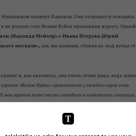
ой Никитюком покинут Карпаты. Они отправятся покорять
 в их родное село Великі Вуйки проложили дорогу. Одной
али
(Надежда Мейхер)
и
Ивана Петрука
(Юрий
нього москаля»,
как мы помним, сбежал из-под венца от
риале и, как оказалось, она очень этому рада, ведь давн
 сериале «Великі Вуйки» практически у каждого героя есть
И моя героиня тоже часто попадает в комические ситуации.
 женщина одинокая – без семьи и детей, хотя ей уже около
ных отношениях, да и вообще в чувстве любви. Но, похоже,