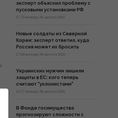
эксперт объяснил проблему с
пусковыми установками РФ
17:33 четверг, 06 августа 2026
Новые солдаты из Северной
Кореи: эксперт ответил, куда
Россия может их бросить
17:04 четверг, 06 августа 2026
о
Украинских мужчин лишили
защиты в ЕС: кого теперь
считают "уклонистами"
16:57 четверг, 06 августа 2026
В Фонде госимущества
прогнозируют сложности с