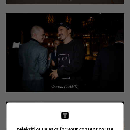
Фагот (ТНМК)
telekritika.ua asks for your consent to use