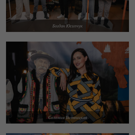
Богдан Юсипчук
Соломия Витвицкая