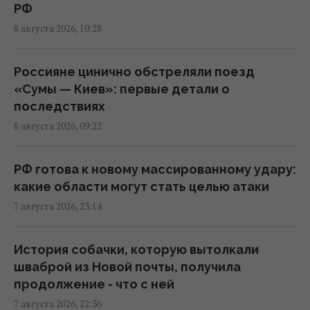
РФ
8 августа 2026, 10:28
В результате атаки РФ был уничтожен
крупнейший склад средств
индивидуальной защиты
Россияне цинично обстреляли поезд
21:32 пятница, 07 августа 2026
«Сумы — Киев»: первые детали о
последствиях
8 августа 2026, 09:22
Суд продлил содержание под стражей
Коломойского, защита заявила о
проблемах со здоровьем
РФ готова к новому массированному удару:
20:39 пятница, 07 августа 2026
какие области могут стать целью атаки
7 августа 2026, 23:14
РФ поставила антидроновые сети на свои
субмарины, расположенные в тысячах
История собачки, которую вытолкали
километров от Украины
шваброй из Новой почты, получила
20:35 пятница, 07 августа 2026
продолжение - что с ней
7 августа 2026, 22:36