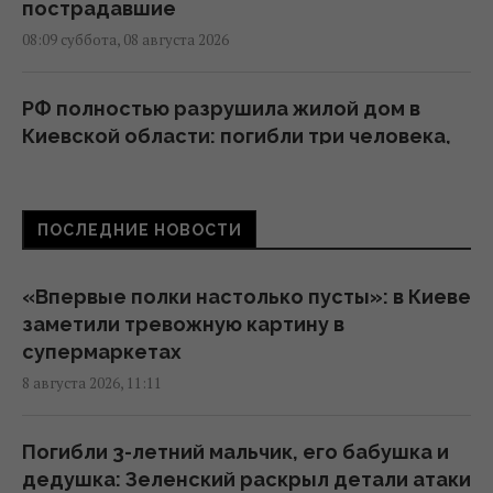
пострадавшие
08:09 суббота, 08 августа 2026
РФ полностью разрушила жилой дом в
Киевской области: погибли три человека,
среди них ребенок
07:36 суббота, 08 августа 2026
ПОСЛЕДНИЕ НОВОСТИ
В июле Украина сбила 87% ударных дронов
и лишь 15% баллистических ракет, – отчет
«Впервые полки настолько пусты»: в Киеве
05:31 суббота, 08 августа 2026
заметили тревожную картину в
супермаркетах
8 августа 2026, 11:11
Зеленский отреагировал на принятие
Сенатом США законопроекта о санкциях
против РФ
Погибли 3-летний мальчик, его бабушка и
23:53 пятница, 07 августа 2026
дедушка: Зеленский раскрыл детали атаки