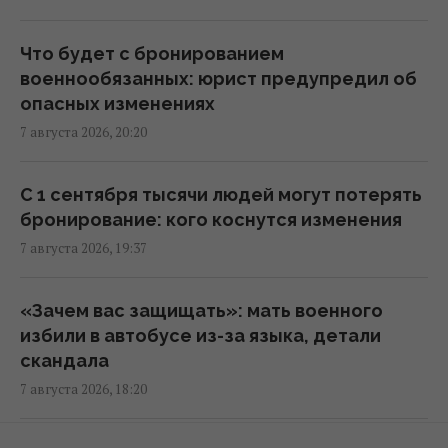
Киев будет значительно лучше
подготовлен к зиме, но фактор обстрелов
Что будет с бронированием
и возможностей ПВО никто не отменял, -
военнообязанных: юрист предупредил об
Пантелеев
опасных изменениях
20:01 пятница, 07 августа 2026
7 августа 2026, 20:20
Зеленский прибыл в Сербию: подробности
С 1 сентября тысячи людей могут потерять
первого официального визита
бронирование: кого коснутся изменения
19:52 пятница, 07 августа 2026
7 августа 2026, 19:37
Дипломатическое контрнаступление
«Зачем вас защищать»: мать военного
Украины на Вашингтон захлебнулось, – The
избили в автобусе из-за языка, детали
Atlantic
скандала
19:23 пятница, 07 августа 2026
7 августа 2026, 18:20
База ФСБ, корабли и ЗРК "Бук": Мадяр