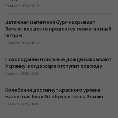
7 августа 2026, 09:19
Более трети поляков недовольны
реакцией властей на инцидент с
Затяжная магнитная буря накрывает
российской ракетой, – опрос
Землю: как долго продлится геомагнитный
11:39 пятница, 07 августа 2026
шторм
7 августа 2026, 08:39
Российская элита боится ФСБ, которая все
больше выходит из-под контроля, -
Похолодание и сильные дожди накрывают
Bloomberg
Украину: когда жара отступит повсюду
11:26 пятница, 07 августа 2026
6 августа 2026, 12:58
Есть еще много целей: глава Rheinmetall
Колебания достигнут красного уровня:
сделал жесткое предупреждение о
магнитная буря G1 обрушится на Землю
российских дронах
6 августа 2026, 08:45
10:12 пятница, 07 августа 2026