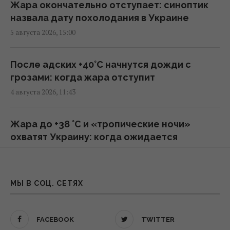
Жара окончательно отступает: синоптик
В Сумской области оккупанты ударили по
назвала дату похолодания в Украине
людям на рынке: много пострадавших
5 августа 2026, 15:00
09:45 пятница, 07 августа 2026
После адских +40°C начнутся дожди с
Генсек ООН осудил массированные удары
грозами: когда жара отступит
по Украине, но назвал эскалацией атаки в
4 августа 2026, 11:43
тыл России
09:39 пятница, 07 августа 2026
Жара до +38 °С и «тропические ночи»
охватят Украину: когда ожидается
Трамп подписал указы об ограничении
похолодание
гражданства по праву рождения в США
3 августа 2026, 19:19
08:49 пятница, 07 августа 2026
МЫ В СОЦ. СЕТЯХ
Раскалит до рекордных +40: названа дата,
Инцидент в Лейпциге: в Германии
когда жара достигнет пика и пойдет на
опровергли, что украинский самолет
FACEBOOK
TWITTER
спад