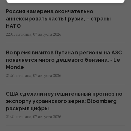
Россия намерена окончательно
аннексировать часть Грузии, – страны
НАТО
22:01 пятница, 07 августа 2026
Во время визитов Путина в регионы на АЗС
появляется много дешевого бензина, - Le
Monde
21:51 пятница, 07 августа 2026
США сделали неутешительный прогноз по
экспорту украинского зерна: Bloomberg
раскрыл цифры
21:41 пятница, 07 августа 2026