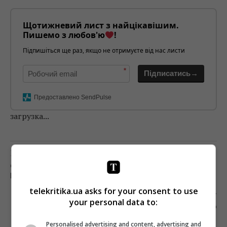
Щотижневий лист з найцікавішим.
Пишемо з любов'ю
!
Підпишіться ще раз, якщо не отримуєте від нас листи
*
Підписатись→
Предоставлено SendPulse
загрузка...
Предыдущий пост
СУД ОБЯЗАЛ «НАШІ ГРОШІ» И ОЛЕКСУ
ШАЛАЙСКОГО ВОЗМЕСТИТЬ МОРАЛЬНЫЙ ВРЕД
telekritika.ua asks for your consent to use
Следующий пост
your personal data to:
NETFLIX И AMAZON ВОЗОБНОВЯТ СЪЕМКИ ВО
ФРАНЦИИ
Personalised advertising and content, advertising and