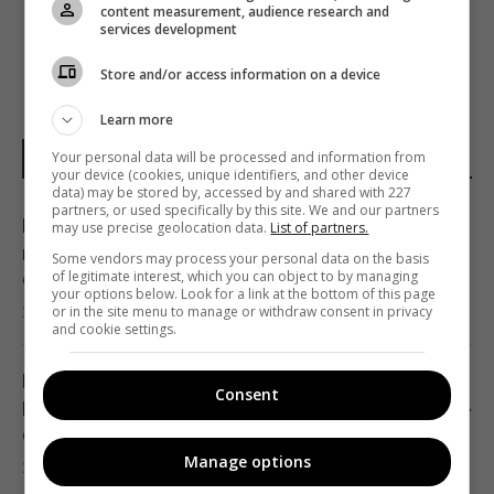
content measurement, audience research and
services development
Store and/or access information on a device
Learn more
Your personal data will be processed and information from
НОВОСТИ МИРА
your device (cookies, unique identifiers, and other device
data) may be stored by, accessed by and shared with 227
partners, or used specifically by this site. We and our partners
Бывшему главе МИД Венгрии может
may use precise geolocation data.
List of partners.
грозить до трёх лет лишения свободы, –
Some vendors may process your personal data on the basis
of legitimate interest, which you can object to by managing
СМИ
your options below. Look for a link at the bottom of this page
23:17 пятница, 07 августа 2026
or in the site menu to manage or withdraw consent in privacy
and cookie settings.
Над ремонтной базой систем Patriot в
Consent
Германии летали подозрительные дроны, -
СМИ
Manage options
22:33 пятница, 07 августа 2026