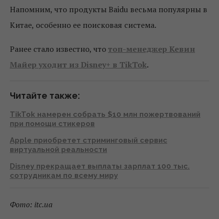
Напомним, что продукты Baidu весьма популярны в
Китае, особенно ее поисковая система.
Ранее стало известно, что
топ-менеджер Кевин
Майер уходит из Disney+ в TikTok
.
Читайте также:
TikTok намерен собрать $10 млн пожертвований
при помощи стикеров
Apple приобретет стриминговый сервис
виртуальной реальности
Disney прекращает выплаты зарплат 100 тыс.
сотрудникам по всему миру
Фото: itc.ua