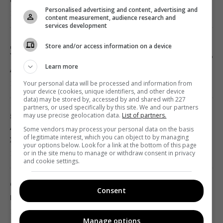
Personalised advertising and content, advertising and
19:52 пятница, 07 августа 2026
content measurement, audience research and
services development
Дипломатическое контрнаступление
Store and/or access information on a device
Украины на Вашингтон захлебнулось, – The
Learn more
Atlantic
19:23 пятница, 07 августа 2026
Your personal data will be processed and information from
your device (cookies, unique identifiers, and other device
data) may be stored by, accessed by and shared with 227
partners, or used specifically by this site. We and our partners
5 лучших беспроводных наушников для
may use precise geolocation data.
List of partners.
Android: обозреватели назвали главные
Some vendors may process your personal data on the basis
of legitimate interest, which you can object to by managing
хиты
your options below. Look for a link at the bottom of this page
19:21 пятница, 07 августа 2026
or in the site menu to manage or withdraw consent in privacy
and cookie settings.
Самым дорогим ресурсом на астероидах
Consent
может оказаться вовсе не платина
19:19 пятница, 07 августа 2026
Manage options