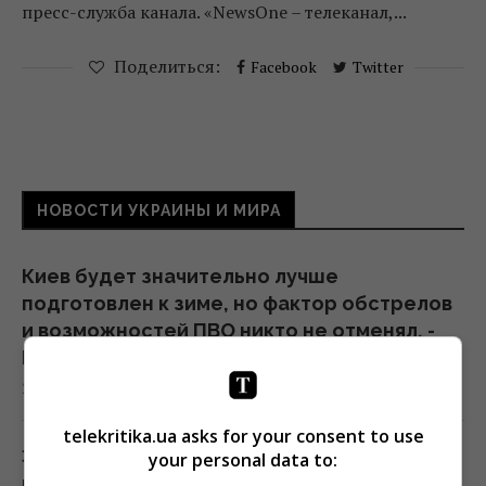
пресс-служба канала. «NewsOne – телеканал,...
Поделиться:
Facebook
Twitter
НОВОСТИ УКРАИНЫ И МИРА
Киев будет значительно лучше
подготовлен к зиме, но фактор обстрелов
и возможностей ПВО никто не отменял, -
Пантелеев
20:01 пятница, 07 августа 2026
telekritika.ua asks for your consent to use
Зеленский прибыл в Сербию: подробности
your personal data to:
первого официального визита