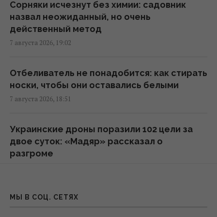
Сорняки исчезнут без химии: садовник
проект
назвал неожиданный, но очень
18:09 пятница, 07 августа 2026
действенный метод
7 августа 2026, 19:02
Бюджетный выбор: назван главный
автомобильный бестселлер в Европе
Отбеливатель не понадобится: как стирать
18:06 пятница, 07 августа 2026
носки, чтобы они оставались белыми
7 августа 2026, 18:51
В двух районах Киева исчез свет: в ДТЭК
назвали причину
Украинские дроны поразили 102 цели за
18:02 пятница, 07 августа 2026
двое суток: «Мадяр» рассказал о
разгроме
Гороскоп на 8 августа по картам Таро:
7 августа 2026, 18:45
Девам - споры, Ракам - эмоции
18:00 пятница, 07 августа 2026
От гор до морей: дата рождения поможет
МЫ В СОЦ. СЕТЯХ
выбрать идеальный летний отдых