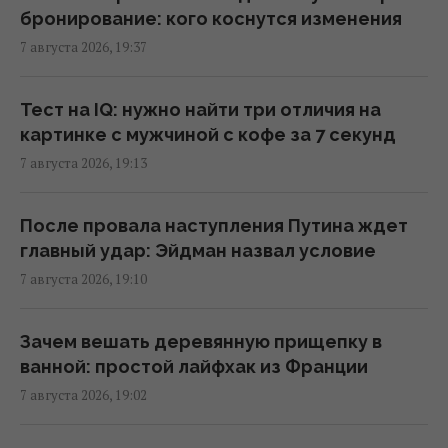
новостройках дорожают, несмотря на
бронирование: кого коснутся изменения
падение спроса
7 августа 2026, 19:37
18:38 пятница, 07 августа 2026
Тест на IQ: нужно найти три отличия на
В Херсонской области поражена база ФСБ
картинке с мужчиной с кофе за 7 секунд
"Беня House": Мадяр раскрыл детали
7 августа 2026, 19:13
(видео)
18:33 пятница, 07 августа 2026
После провала наступления Путина ждет
главный удар: Эйдман назвал условие
Когда есть помидоры для полного
7 августа 2026, 19:10
усвоения витаминов: ученые дали четкий
ответ
Зачем вешать деревянную прищепку в
18:20 пятница, 07 августа 2026
ванной: простой лайфхак из Франции
7 августа 2026, 19:02
Составлен топ-10 самых ожидаемых игр
2027 года – среди них есть украинский