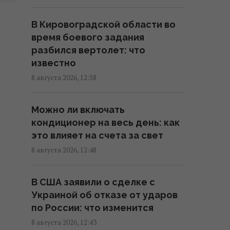
13:50 суббота, 08 августа 2026
В Кировоградской области во
время боевого задания
Импорт сжиженного газа из
разбился вертолет: что
России в ЕС резко вырос: какая
известно
страна купила больше всего
8 августа 2026, 12:58
13:44 суббота, 08 августа 2026
Можно ли включать
Первый титульный бой
кондиционер на весь день: как
Александра Хижняка: вечер
это влияет на счета за свет
Usyk 17 Promotions эксклюзивно
на Киевстар ТВ
8 августа 2026, 12:48
13:38 суббота, 08 августа 2026
В США заявили о сделке с
Украиной об отказе от ударов
Один знак Зодиака вот-вот
по России: что изменится
ждет феерический камбэк
после нескольких лет
8 августа 2026, 12:43