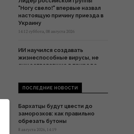
Лидер российской группы
"Ногу свело!" впервые назвал
настоящую причину приезда в
Украину
14:12 суббота, 08 августа 2026
ИИ научился создавать
жизнеспособные вирусы, не
существовавшие в природе, –
NYT
14:08 суббота, 08 августа 2026
ПОСЛЕДНИЕ НОВОСТИ
На какой плите еда вкуснее -
Бархатцы будут цвести до
индукционной или
заморозков: как правильно
электрической: какая "мотает"
обрезать бутоны
меньше света
8 августа 2026, 14:19
14:00 суббота, 08 августа 2026