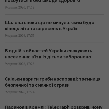
позбутися її без шкоди здоров'ю
17:10 неділя, 09 серпня 2026
9 серпня 2026, 17:52
У РФ кажуть про пуски Х-101 із носіїв КАБів
Шалена спека ще не минула: яким буде
Су-34: аналітики оцінили, чи це можливо
кінець літа та вересень в Україні
17:01 неділя, 09 серпня 2026
9 серпня 2026, 17:37
Гороскоп на 10 серпня: Левам – діяти
В одній з областей України евакуюють
сміливіше, Тельцям – вибачення
населення: в’їзд із дітьми заборонено
17:00 неділя, 09 серпня 2026
9 серпня 2026, 17:28
Ескалація повітряної війни призвела до
Скільки варити гриби насправді: таємниця
росту жертв серед мирного населення
безпечної та смачної страви
України, – CNN
9 серпня 2026, 17:24
16:56 неділя, 09 серпня 2026
Параноя в Кремлі: Telegraph розкрив, чому