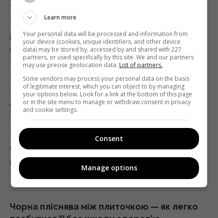
9 серпня 2026, 18:34
Україна з прохача допомоги
Learn more
перетворилася на зразкового союзника
Your personal data will be processed and information from
США, - The Atlantic
Без хімії та липких стрічок: простий
your device (cookies, unique identifiers, and other device
17:31 неділя, 09 серпня 2026
кухонний лайфхак, який вижене мух із дому
data) may be stored by, accessed by and shared with 227
partners, or used specifically by this site. We and our partners
9 серпня 2026, 18:33
may use precise geolocation data.
List of partners.
Чи справді салат корисніший за
Some vendors may process your personal data on the basis
of legitimate interest, which you can object to by managing
бутерброд: експерти дали несподівану
Українців закликали кидати кульки з фольги
your options below. Look for a link at the bottom of this page
or in the site menu to manage or withdraw consent in privacy
відповідь
у пральну машину - навіщо так робити
and cookie settings.
17:29 неділя, 09 серпня 2026
9 серпня 2026, 18:24
Consent
У 1946 році люди послали сигнал на Місяць:
Чи потрібно промивати макарони після
відповідь прийшла через 2,5 секунди
варіння: помилка більшості кулінарів
Manage options
17:28 неділя, 09 серпня 2026
9 серпня 2026, 18:20
10 серпня: церковне свято сьогодні, чому
Чорна пліснява між плиточкою — як легко
цього дня треба погладити чорного кота