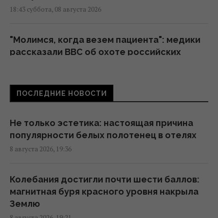
18:43 суббота, 08 августа 2026
"Молимся, когда везем пациента": медики
рассказали BBC об охоте российских
дронов
18:35 суббота, 08 августа 2026
ПОСЛЕДНИЕ НОВОСТИ
Составлен рейтинг лучших б/у видеокарт
для покупки в 2026 году
Не только эстетика: настоящая причина
18:35 суббота, 08 августа 2026
популярности белых полотенец в отелях
8 августа 2026, 19:36
В Болгарии недалеко от крупного
газопровода взорвался неизвестный дрон
Колебания достигли почти шести баллов:
18:34 суббота, 08 августа 2026
магнитная буря красного уровня накрыла
Землю
8 августа 2026, 19:21