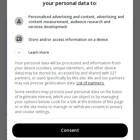
Поделиться:
Facebook
Twitter
your personal data to:
Personalised advertising and content, advertising and
content measurement, audience research and
services development
Store and/or access information on a device
Learn more
Your personal data will be processed and information from
your device (cookies, unique identifiers, and other device
data) may be stored by, accessed by and shared with 227
partners, or used specifically by this site. We and our partners
may use precise geolocation data.
List of partners.
Some vendors may process your personal data on the basis
of legitimate interest, which you can object to by managing
your options below. Look for a link at the bottom of this page
or in the site menu to manage or withdraw consent in privacy
and cookie settings.
Медиатусовка
Обзоры
Обзоры
СМИ
ТВ
«Спасибо, что живы»: фрики на
Consent
украинском телевидении