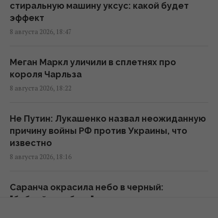
The Mirror
стиральную машину уксус: какой будет
17:26 суббота, 08 августа 2026
эффект
8 августа 2026, 18:47
Овцы и осел спасли солнечную
электростанцию в США: им поручили
Меган Маркл уличили в сплетнях про
особое задание
короля Чарльза
17:16 суббота, 08 августа 2026
8 августа 2026, 18:22
Украина никогда не будет выпускать
Не Путин: Лукашенко назвал неожиданную
ракеты для Patriot: эксперт назвал
причину войны РФ против Украины, что
причины
известно
17:13 суббота, 08 августа 2026
8 августа 2026, 18:16
9 августа: церковный праздник сегодня, о
Саранча окрасила небо в черный:
чем лучше молчать в этот день
"библейская буря" напугала россиян
17:10 суббота, 08 августа 2026
8 августа 2026, 18:03