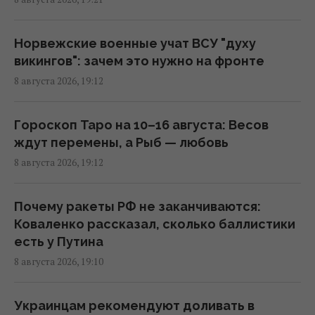
Что произойдет, если самый секретный
самолет США упадет у врага: план на
самый плохой сценарий
Норвежские военные учат ВСУ "духу
18:21 суббота, 08 августа 2026
викингов": зачем это нужно на фронте
8 августа 2026, 19:12
Гороскоп 9 августа по картам Таро:
Скорпионам - усталость, Стрельцам -
Гороскоп Таро на 10–16 августа: Весов
предательство
ждут перемены, а Рыб — любовь
18:00 суббота, 08 августа 2026
8 августа 2026, 19:12
Норвежские военные учат ВСУ "духу
Почему ракеты РФ не заканчиваются:
викингов" для выживания на фронте, - BI
Коваленко рассказал, сколько баллистики
17:38 суббота, 08 августа 2026
есть у Путина
8 августа 2026, 19:10
Один трагический случай заставил
мужчину похудеть на 25 кг за полгода, –
Украинцам рекомендуют доливать в