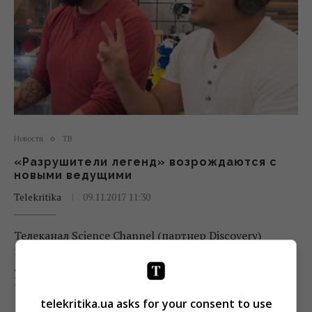
Новости
ТВ
«Разрушители легенд» возрождаются с
новыми ведущими
Telekritika
09.11.2017 11:30
Телеканал Science Channel (партнер Discovery)
покажет новые выпуски научно-популярного
документального шоу «Разрушители легенд».
Первый сезон возрожденной программы стартует...
telekritika.ua asks for your consent to use