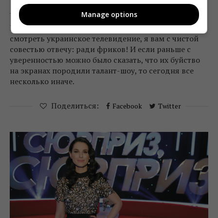
Telekritika
10.08.2017 19:50
Manage options
Если вы спросите меня, с какой стати нужно
смотреть украинское телевидение, я вам с чистой
совестью отвечу: ради фриков! И если раньше с
уверенностью можно было сказать, что их буйство
на экранах породили талант-шоу, то сегодня все
несколько иначе.
Поделиться:
Facebook
Twitter