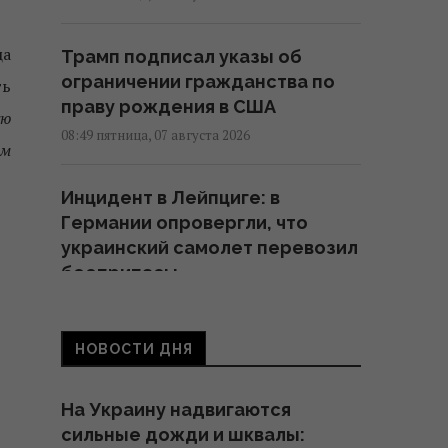
ца
Трамп подписал указы об
ограничении гражданства по
ть
праву рождения в США
ую
08:49 пятница, 07 августа 2026
ом
Инцидент в Лейпциге: в
Германии опровергли, что
украинский самолет перевозил
боеприпасы
08:32 пятница, 07 августа 2026
НОВОСТИ ДНЯ
Ким Чен Ын с начала войны в
Украине получил $22
На Украину надвигаются
миллиарда сверхприбыли, -
сильные дожди и шквалы:
Bloomberg