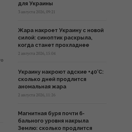
для Украины
Запад проигнорировал просьбу
Киева о срочных поставках
3 августа 2026, 09:21
зенитных ракет, – NYT
18:56 четверг, 06 августа 2026
Жара накроет Украину с новой
силой: синоптик раскрыла,
когда станет прохладнее
В Польше анонсировали планы
массовой депортации
2 августа 2026, 15:04
то
украинцев, – СМИ
18:17 четверг, 06 августа 2026
Украину накроют адские +40°C:
сколько дней продлится
аномальная жара
Атакованный в Лейпциге
самолет "Антонова" перевозил
2 августа 2026, 11:26
боеприпасы, - СМИ
17:08 четверг, 06 августа 2026
Магнитная буря почти 6-
бального уровня накрыла
Землю: сколько продлится
Россия может использовать