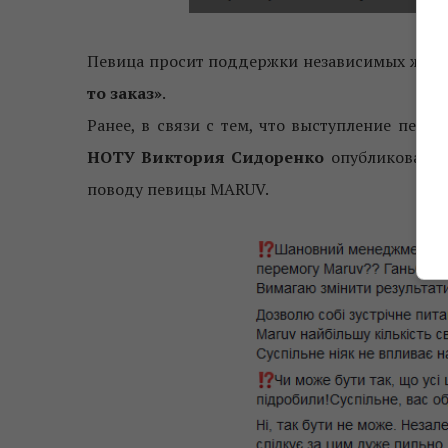
Певица просит поддержки независимых журн
то заказ»
.
Ранее, в связи с тем, что выступление пев
НОТУ Виктория Сидоренко
опубликовала в
поводу певицы MARUV.