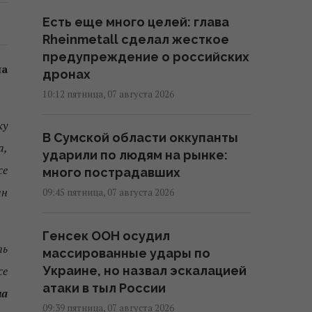
Есть еще много целей: глава
Rheinmetall сделал жесткое
предупреждение о российских
на
дронах
10:12 пятница, 07 августа 2026
ку
В Сумской области оккупанты
а,
ударили по людям на рынке:
се
много пострадавших
ан
09:45 пятница, 07 августа 2026
Генсек ООН осудил
ть
массированные удары по
се
Украине, но назвал эскалацией
атаки в тыл России
на
09:39 пятница, 07 августа 2026