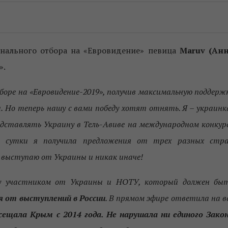
онального отбора на «Евровидение» певица
Maruv (Ан
».
боре на «Евровидение-2019», получив максимальную поддерж
. Но теперь нашу с вами победу хотят отнять. Я – украинк
едставлять Украину в Тель-Авиве на международном конкур
а сутки я получила предложения от трех разных стр
я выступаю от Украины и никак иначе!
жду участником от Украины и НОТУ, который должен бы
 от выступлений в России
. В прямом эфире ответила на в
сещала Крым с 2014 года. Не нарушала ни единого Зако