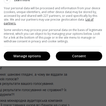
Learn more
Your personal data will be processed and information from your device
(cookies, unique identifiers, and other device data) may be stored by,
алистов и прессы,
«которые не готовы выполнять че
accessed by and shared with 227 partners, or used specifically by this
site. We and our partners may use precise geolocation data.
List of
partners.
ицы вызвало неоднозначный ажиотаж в Сети,
PR-директ
Some vendors may process your personal data on the basis of legitimate
interest, which you can object to by managing your options below. Look
 своем Facebook ответы на часто задаваемые вопросы 
for a link at the bottom of this page or in the site menu to manage or
withdraw consent in privacy and cookie settings.
Manage options
Consent