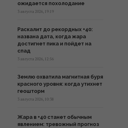
ожидается похолодание
отреагировал на просьбу
Зеленского предоставить
3 августа 2026, 19:19
ракеты для системы Patriot
00:22 пятница, 07 августа 2026
Раскалит до рекордных +40:
названа дата, когда жара
достигнет пика и пойдет на
Атака дронов на Москву:
спад
аналитики оценили
эффективность работы
3 августа 2026, 12:56
российской ПВО
23:39 четверг, 06 августа 2026
Землю охватила магнитная буря
красного уровня: когда утихнет
геошторм
Украина ставит Путина на
предвыборные часы, -
3 августа 2026, 10:38
Newsweek
23:07 четверг, 06 августа 2026
Жара в +40 станет обычным
явлением: тревожный прогноз