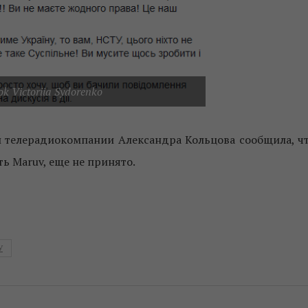
k Victoriia Sydorenko
 телерадиокомпании Александра Кольцова сообщила, ч
ть Maruv, еще не принято.
У