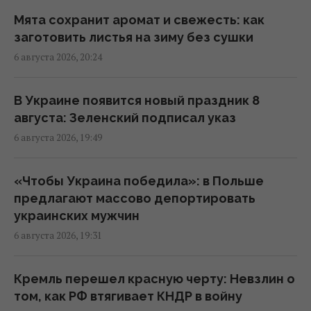
Украиной, - PAP
Мята сохранит аромат и свежесть: как
19:35 четверг, 06 августа 2026
заготовить листья на зиму без сушки
6 августа 2026, 20:24
Люди, родившиеся в эти месяцы, самые
ответственные
В Украине появится новый праздник 8
19:30 четверг, 06 августа 2026
августа: Зеленский подписал указ
6 августа 2026, 19:49
В Украине будут по-новому распределять
электроэнергию: Шмыгаль раскрыл
«Чтобы Украина победила»: в Польше
детали
предлагают массово депортировать
19:22 четверг, 06 августа 2026
украинских мужчин
6 августа 2026, 19:31
Спутник Сатурна вращается так медленно,
что его сутки продолжаются почти 16 дней
Кремль перешел красную черту: Невзлин о
18:57 четверг, 06 августа 2026
том, как РФ втягивает КНДР в войну