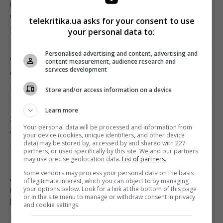
несколько лет она начала поглощать
больше CO₂
telekritika.ua asks for your consent to use
20:52 четверг, 06 августа 2026
your personal data to:
Personalised advertising and content, advertising and
"Древний" римский театр, популярный
content measurement, audience research and
services development
чреди туристов, оказался подделкой
20:49 четверг, 06 августа 2026
Store and/or access information on a device
Learn more
Эти знаки на ладони есть не у всех: что они
Your personal data will be processed and information from
означают
your device (cookies, unique identifiers, and other device
data) may be stored by, accessed by and shared with 227
20:45 четверг, 06 августа 2026
partners, or used specifically by this site. We and our partners
may use precise geolocation data.
List of partners.
Some vendors may process your personal data on the basis
Добраться на "ноль" становится
of legitimate interest, which you can object to by managing
практически невозможной задачей, –
your options below. Look for a link at the bottom of this page
or in the site menu to manage or withdraw consent in privacy
Business Insider
and cookie settings.
20:18 четверг, 06 августа 2026