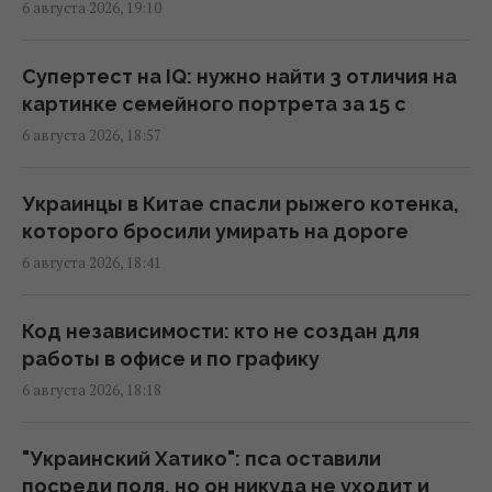
6 августа 2026, 19:10
Запад проигнорировал просьбу Киева о
срочных поставках зенитных ракет, – NYT
Супертест на IQ: нужно найти 3 отличия на
18:56 четверг, 06 августа 2026
картинке семейного портрета за 15 с
6 августа 2026, 18:57
Встреча с "ведьмой" изменила все: звезда
2000-х впервые раскрыла, почему исчезла
Украинцы в Китае спасли рыжего котенка,
со сцены
которого бросили умирать на дороге
18:42 четверг, 06 августа 2026
6 августа 2026, 18:41
Румыния изменяет течение Дуная: для чего
Код независимости: кто не создан для
она это делает
работы в офисе и по графику
18:30 четверг, 06 августа 2026
6 августа 2026, 18:18
Налоговая передаст Минобороны данные
"Украинский Хатико": пса оставили
о мужчинах возрастом 18-60 лет: решение
посреди поля, но он никуда не уходит и