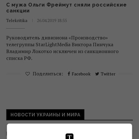
С мужа Ольги Фреймут сняли российские
санкции
Telekritika
26.04.2019 18:55
Руководитель дивизиона «Производство»
телегруппы StarLightMedia Виктора Пинчука
Владимир Локотко исключен из санкционного
списка РФ.
Поделиться:
Facebook
Twitter
НОВОСТИ УКРАИНЫ И МИРА
Китай окружил пустыню деревьями: спустя