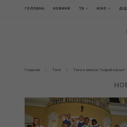
ГОЛОВНА
НОВИНИ
ТБ
КІНО
ДІ
Главная
Теги
Теги к записи: "новий канал"
НО