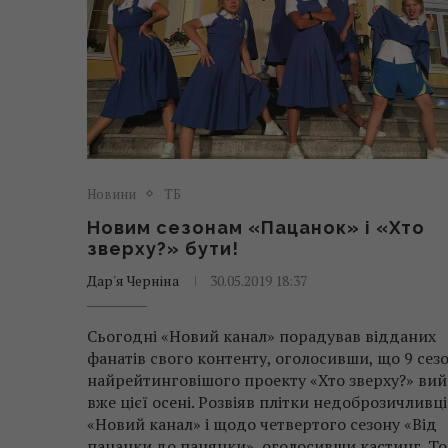
Новини
ТБ
Новим сезонам «Пацанок» і «Хто
зверху?» бути!
Дар'я Черніна
30.05.2019 18:37
Сьогодні «Новий канал» порадував відданих
фанатів свого контенту, оголосивши, що 9 сез
найрейтинговішого проекту «Хто зверху?» ви
вже цієї осені. Розвіяв плітки недоброзичливц
«Новий канал» і щодо четвертого сезону «Від
пацанки до панянки», оголосивши кастинг. То