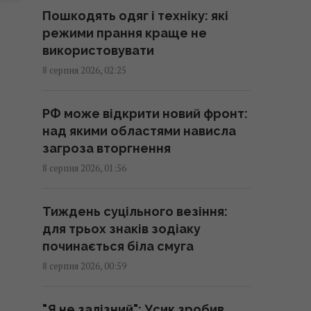
01:15 субота, 08 серпня 2026
Пошкодять одяг і техніку: які
режими прання краще не
Росія просуває іноземним
використовувати
замовникам нову ракету для
8 серпня 2026, 02:25
Су-57, - ЗМІ
00:32 субота, 08 серпня 2026
РФ може відкрити новий фронт:
над якими областями нависла
Старий монітор ще рано
загроза вторгнення
викидати: як використати його
8 серпня 2026, 01:56
повторно з користю
00:05 субота, 08 серпня 2026
Тиждень суцільного везіння:
для трьох знаків зодіаку
Вчені знайшли молоток зі
починається біла смуга
слонової кістки віком 500 000
8 серпня 2026, 00:59
років: про що він свідчить
23:58 п'ятниця, 07 серпня 2026
"Я не залізний": Усик зробив