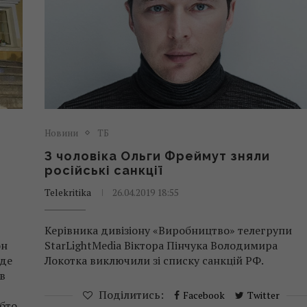
Новини
ТБ
З чоловіка Ольги Фреймут зняли
російські санкції
Telekritika
26.04.2019 18:55
Керівника дивізіону «Виробництво» телегрупи
он
StarLightMedia Віктора Пінчука Володимира
йде
Локотка виключили зі списку санкцій РФ.
ів
Поділитись:
Facebook
Twitter
бто