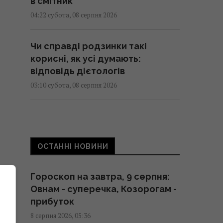
в смітник
04:22 субота, 08 серпня 2026
Чи справді родзинки такі
корисні, як усі думають:
відповідь дієтологів
03:10 субота, 08 серпня 2026
Трамп неохоче посилює тиск на
РФ, але законопроект Грема
змусить його вжити заходів, -
ОСТАННІ НОВИНИ
WSJ
02:56 субота, 08 серпня 2026
Гороскоп на завтра, 9 серпня:
Овнам - суперечка, Козорогам -
Мелоні відреагувала на вимогу
прибуток
Іспанії щодо прикордонних
8 серпня 2026, 05:36