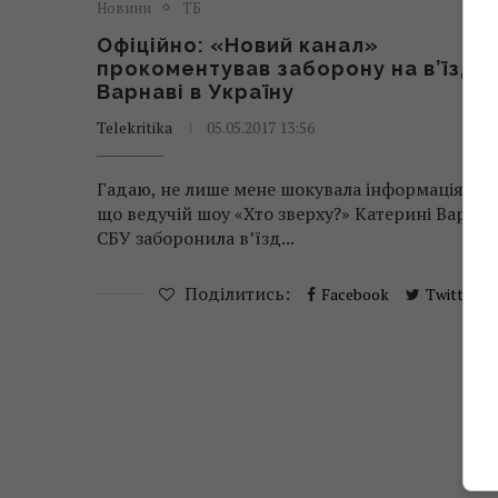
Новини
ТБ
Офіційно: «Новий канал»
прокоментував заборону на в’їзд
Варнаві в Україну
Telekritika
05.05.2017 13:56
Гадаю, не лише мене шокувала інформація про
що ведучій шоу «Хто зверху?» Катерині Варнав
СБУ заборонила в’їзд...
Поділитись:
Facebook
Twitter