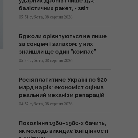
ударних дронів і лише 15%
балістичних ракет, - звіт
05:31 субота, 08 серпня 2026
Бджоли орієнтуються не лише
за сонцем і запахом: у них
знайшли ще один "компас"
05:24 субота, 08 серпня 2026
Росія платитиме Україні по $20
млрд на рік: економіст оцінив
реальний механізм репарацій
04:37 субота, 08 серпня 2026
Покоління 1960–1980-х бачить,
як молодь викидає їхні цінності