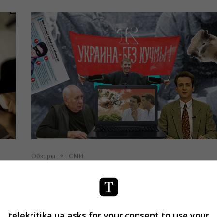
Обзоры
СМИ
UA:
8 журналистских расследований,
которые повлияли на историю
независимой Украины
Дарья Чернина
29.05.2019 14:15
telekritika.ua asks for your consent to use your