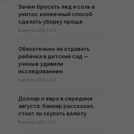
Зачем бросать лед и соль в
Избрание судей МУС: что
унитаз: копеечный способ
случилось с кандидатом от
сделать уборку проще
Украины
8 августа 2026, 15:55
15:04 суббота, 08 августа 2026
Обязательно ли отдавать
Евросоюз ускорил работу над
ребенка в детский сад —
собственным аналогом Starlink
ученые удивили
14:54 суббота, 08 августа 2026
исследованием
8 августа 2026, 15:47
Вся линейка iPhone 17 может
подорожать уже в
Доллар и евро в середине
понедельник: что происходит
августа: банкир рассказал,
14:51 суббота, 08 августа 2026
стоит ли скупать валюту
8 августа 2026, 15:17
Мужчину высмеивали за