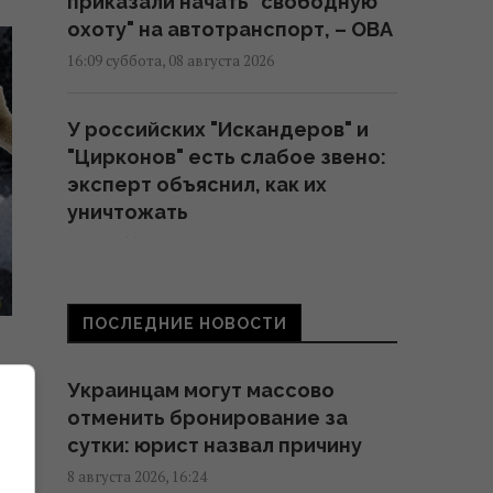
приказали начать "свободную
охоту" на автотранспорт, – ОВА
16:09 суббота, 08 августа 2026
У российских "Искандеров" и
"Цирконов" есть слабое звено:
эксперт объяснил, как их
уничтожать
16:03 суббота, 08 августа 2026
Зачем Вучич пригласил
ПОСЛЕДНИЕ НОВОСТИ
Зеленского в гости: NZZ
раскрыл скрытую стратегию
Украинцам могут массово
Сербии
отменить бронирование за
15:57 суббота, 08 августа 2026
сутки: юрист назвал причину
8 августа 2026, 16:24