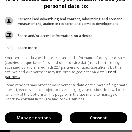
personal data to:
За годы независимости Украина пережила немал
политических и общественных скандалов, в ходе
Personalised advertising and content, advertising and content
которых десятки чиновников были вынуждены с
measurement, audience research and services development
позором покинуть насиженные годами кресла. В
Store and/or access information on a device
большинстве случаев первым толчком для
открытия дел становились журналистские
Learn more
расследования, о которых мы поговорим сегодн
Your personal data will be processed and information from your device
(cookies, unique identifiers, and other device data) may be stored by,
Поделиться:
Facebook
Twitter
accessed by and shared with 227 partners, or used specifically by this
site. We and our partners may use precise geolocation data.
List of
partners.
Some vendors may process your personal data on the basis of legitimate
interest, which you can object to by managing your options below. Look
for a link at the bottom of this page or in the site menu to manage or
withdraw consent in privacy and cookie settings.
Manage options
Consent