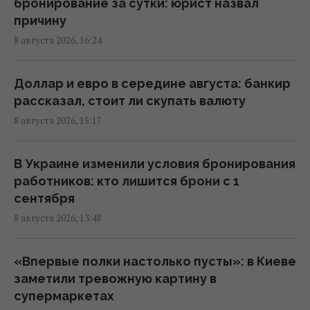
бронирование за сутки: юрист назвал
хозяйство и саму природу Украины, –
причину
Forbes
8 августа 2026, 16:24
14:41 суббота, 08 августа 2026
Доллар и евро в середине августа: банкир
Вучич заявил, что не видит путей для
рассказал, стоит ли скупать валюту
скорейшего завершения войны в Украине
8 августа 2026, 15:17
14:32 суббота, 08 августа 2026
В Украине изменили условия бронирования
В Кировоградской области разбился
работников: кто лишится брони с 1
боевой вертолет: что известно
сентября
12:17 суббота, 08 августа 2026
8 августа 2026, 13:48
Украина согласилась не нападать на
«Впервые полки настолько пусты»: в Киеве
нероссийские танкеры с нефтью в Черном
заметили тревожную картину в
море, - Bloomberg
супермаркетах