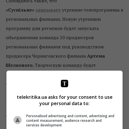
Сообщалось также, что
«Суспільне»
закрывает
утренние телепрограммы в
региональных филиалах. Новую утреннюю
программу для регионов будет запускать
объединенная команда 10 продюсеров
региональных филиалов под руководством
продюсера Черниговского филиала
Артема
Шелкового
. Творческую команду будет
консультировать шоураннер из европейских
общественных вещателей. До момента запуска
переформатированной программы, регионы могут
telekritika.ua asks for your consent to use
производить утренние программы своими силами.
your personal data to:
Фото: Александра Йорк
Personalised advertising and content, advertising and
content measurement, audience research and
services development