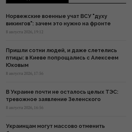
Украина должна уничтожать пусковые и
Норвежские военные учат ВСУ "духу
производство ракет: эксперт сказал, что
викингов": зачем это нужно на фронте
для этого нужно
8 августа 2026, 19:12
16:03 суббота, 08 августа 2026
Пришли сотни людей, и даже слетелись
Зеленский: Украинская оборонка может
птицы: в Киеве попрощались с Алексеем
удвоить объемы производства, но есть
Юковым
условие
8 августа 2026, 17:56
15:13 суббота, 08 августа 2026
В Украине почти не осталось целых ТЭС:
Избрание судей МУС: что случилось с
тревожное заявление Зеленского
кандидатом от Украины
8 августа 2026, 16:56
15:04 суббота, 08 августа 2026
Украинцам могут массово отменить
Россия уничтожает украинское сельское