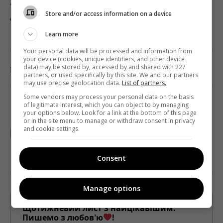
Подписывайтесь на «Телекритику»
Store and/or access information on a device
в
Telegram
и
Facebook
!
Learn more
Your personal data will be processed and information from
your device (cookies, unique identifiers, and other device
0
data) may be stored by, accessed by and shared with 227
Поделиться:
Facebook
Twitter
partners, or used specifically by this site. We and our partners
may use precise geolocation data.
List of partners.
Some vendors may process your personal data on the basis
of legitimate interest, which you can object to by managing
your options below. Look for a link at the bottom of this page
TELEKRITIKA
or in the site menu to manage or withdraw consent in privacy
and cookie settings.
Consent
Manage options
Щотижневий лист з найцікавішим.
Пишемо з любов'ю
!