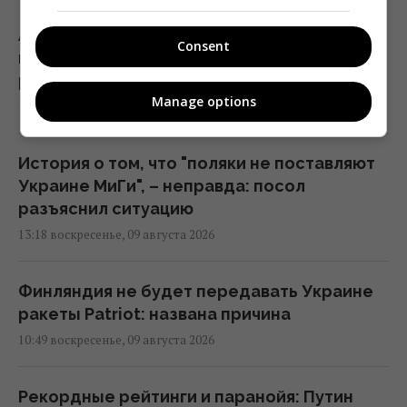
Атаки на Wildberries могут создать новые
Consent
проблемы для экономики РФ: в WSJ
раскрыли подробности
Manage options
16:36 воскресенье, 09 августа 2026
История о том, что "поляки не поставляют
Украине МиГи", – неправда: посол
разъяснил ситуацию
13:18 воскресенье, 09 августа 2026
Финляндия не будет передавать Украине
ракеты Patriot: названа причина
10:49 воскресенье, 09 августа 2026
Рекордные рейтинги и паранойя: Путин