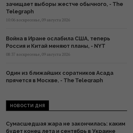
зачищает выборы жестче обычного, - The
Telegraph
10:06 воскресенье, 09 августа 2026
Война в Иране ослабила США, теперь
Россия и Китай меняют планы, - NYT
08:37 воскресенье, 09 августа 2026
Один из ближайших соратников Асада
прячется в Москве, - The Telegraph
01:58 воскресенье, 09 августа 2026
НОВОСТИ ДНЯ
"Это очень больно": сын Байдена
рассказал о состоянии здоровья своего
отца
Сумасшедшая жара не закончилась: каким
21:15 суббота, 08 августа 2026
будет конец лета и сентябрь в Украине