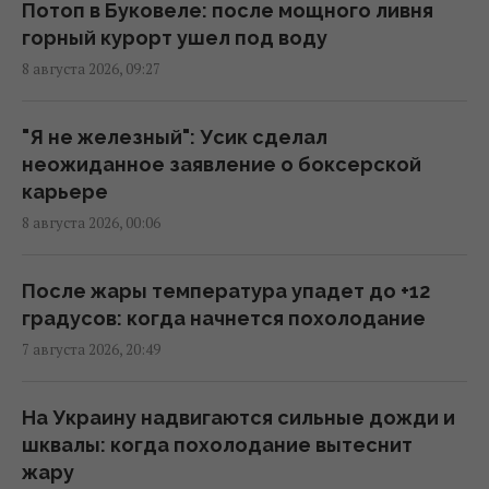
NZZ раскрыл скрытую стратегию Сербии
Потоп в Буковеле: после мощного ливня
15:57 суббота, 08 августа 2026
горный курорт ушел под воду
8 августа 2026, 09:27
Космическая программа России зависит от
Китая: СМИ раскрыли подробности
"Я не железный": Усик сделал
15:31 суббота, 08 августа 2026
неожиданное заявление о боксерской
карьере
8 августа 2026, 00:06
Евросоюз ускорил работу над
собственным аналогом Starlink
14:54 суббота, 08 августа 2026
После жары температура упадет до +12
градусов: когда начнется похолодание
7 августа 2026, 20:49
США внезапно уволили генерала,
командовавшего войсками в Европе
12:13 суббота, 08 августа 2026
На Украину надвигаются сильные дожди и
шквалы: когда похолодание вытеснит
жару
Главный генерал США ищет выход из