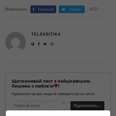
0
Поделиться:
Facebook
Twitter
TELEKRITIKA
Щотижневий лист з найцікавішим.
Пишемо з любов'ю
!
Підпишіться ще раз, якщо не отримуєте від нас листи
*
Підписатись→