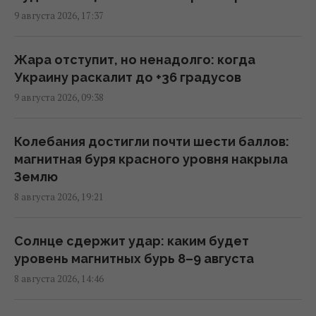
9 августа 2026, 17:37
В ЕС предложили новую схему
конфискации замороженных активов РФ, –
Жара отступит, но ненадолго: когда
FAZ
Украину раскалит до +36 градусов
19:19 суббота, 08 августа 2026
9 августа 2026, 09:38
В Болгарии неподалеку от крупного
Колебания достигли почти шести баллов:
газопровода взорвался дрон: что известно
магнитная буря красного уровня накрыла
18:34 суббота, 08 августа 2026
Землю
8 августа 2026, 19:21
Норвежские военные учат ВСУ "духу
викингов" для выживания на фронте, - BI
Солнце сдержит удар: каким будет
17:38 суббота, 08 августа 2026
уровень магнитных бурь 8–9 августа
8 августа 2026, 14:46
Зачем Вучич пригласил Зеленского в гости: