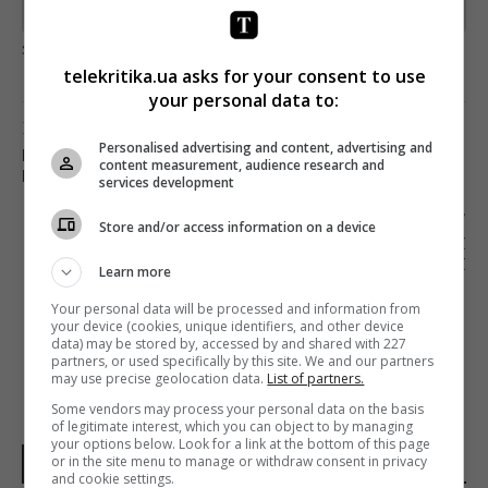
Предоставлено SendPulse
загрузка...
telekritika.ua asks for your consent to use
your personal data to:
Предыдущий пост
Personalised advertising and content, advertising and
НА КАНАЛЕ «УКРАИНА 24» СОСТОИТСЯ
content measurement, audience research and
ПРЕМЬЕРА ШОУ «СЕГОДНЯ. УТРО. ВЫХОДНОЙ»
services development
Следующий пост
Store and/or access information on a device
«ЛЮДИ ІДЕЙ НА КАРАНТИНІ»: О СЪЕМКАХ
КЛИПОВ В САМОИЗОЛЯЦИИ, УТРЕННИХ
Learn more
ЭФИРАХ И РАБОТЕ НАД ПРОЕКТАМИ
Your personal data will be processed and information from
your device (cookies, unique identifiers, and other device
data) may be stored by, accessed by and shared with 227
partners, or used specifically by this site. We and our partners
may use precise geolocation data.
List of partners.
Some vendors may process your personal data on the basis
of legitimate interest, which you can object to by managing
your options below. Look for a link at the bottom of this page
or in the site menu to manage or withdraw consent in privacy
НОВОСТИ МИРА
and cookie settings.