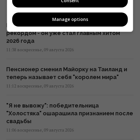
Consent
12:08 воскресенье, 09 августа 2026
Manage options
Новый фильм Marvel бьет рекорд за
рекордом - он уже стал главным хитом
2026 года
11:38 воскресенье, 09 августа 2026
Пенсионер сменил Майорку на Таиланд и
теперь называет себя "королем мира"
11:12 воскресенье, 09 августа 2026
"Я не вывожу": победительница
"Холостяка" ошарашила признанием после
свадьбы
11:06 воскресенье, 09 августа 2026