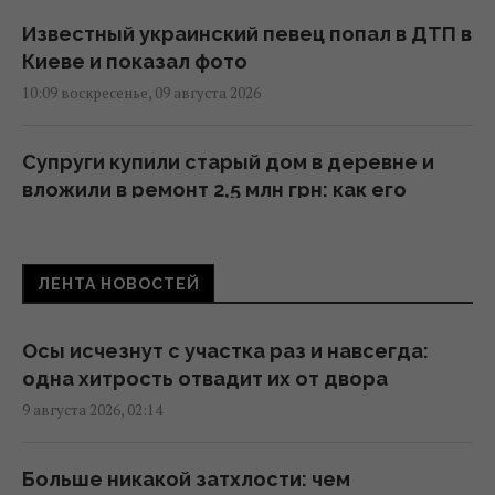
Известный украинский певец попал в ДТП в
Киеве и показал фото
10:09 воскресенье, 09 августа 2026
Супруги купили старый дом в деревне и
вложили в ремонт 2,5 млн грн: как его
обустроили
09:38 воскресенье, 09 августа 2026
ЛЕНТА НОВОСТЕЙ
Каспровы-Верх: подъем на одну из самых
высоких гор Татр – не просто выжить, но и
Осы исчезнут с участка раз и навсегда:
сэкономить 2000 гривень
одна хитрость отвадит их от двора
09:03 воскресенье, 09 августа 2026
9 августа 2026, 02:14
Сытный белковый обед можно
Больше никакой затхлости: чем