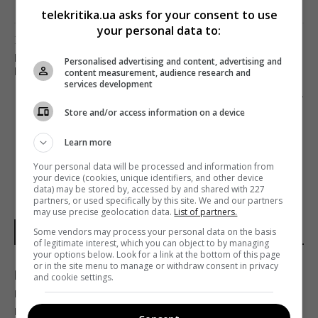
telekritika.ua asks for your consent to use
your personal data to:
Предыдущий пост
ВЫСШАЯ ШКОЛА MEDIA&PRODUCTION
Personalised advertising and content, advertising and
ПРАЗДНУЕТ СЕМЬ ЛЕТ
content measurement, audience research and
services development
Следующий пост
Store and/or access information on a device
О РОЛИ СМИ В ПРЕДВЫБОРНЫЙ ПЕРИОД
Learn more
Your personal data will be processed and information from
your device (cookies, unique identifiers, and other device
data) may be stored by, accessed by and shared with 227
partners, or used specifically by this site. We and our partners
may use precise geolocation data.
List of partners.
Some vendors may process your personal data on the basis
НОВОСТИ ДНЯ
of legitimate interest, which you can object to by managing
your options below. Look for a link at the bottom of this page
or in the site menu to manage or withdraw consent in privacy
Как отучить кота запрыгивать на стол:
and cookie settings.
владельцы поделились рабочими
методами