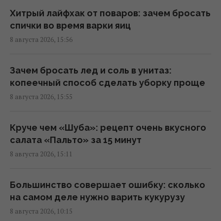
Хитрый лайфхак от поваров: зачем бросать
Рыб выпустили за сотни километров от
спички во время варки яиц
дома: через два года они вернулись
8 августа 2026, 15:56
02:33 воскресенье, 09 августа 2026
Зачем бросать лед и соль в унитаз:
Выглядит недовольным и является
копеечный способ сделать уборку проще
мастером маскировки: что известно об
8 августа 2026, 15:55
этой удивительной птице из Австралии
00:30 воскресенье, 09 августа 2026
Круче чем «Шуба»: рецепт очень вкусного
салата «Пальто» за 15 минут
Римлянин, возможно, коллекционировал
8 августа 2026, 15:11
кости "морских чудовищ": ученые
обнаружили его коллекцию
Большинство совершает ошибку: сколько
23:23 суббота, 08 августа 2026
на самом деле нужно варить кукурузу
8 августа 2026, 10:15
Как распознать бездушного человека: 8