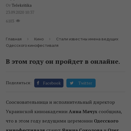
От
Telekritika
23.09.2020 10:37
6103
Главная
Кино
Стали известны имена ведущих
Одесского кинофестиваля
В этом году он пройдет в онлайне.
Поделиться:
Facebook
Twitter
Соосновательница и исполнительный директор
Украинской киноакадемии
Анна Мачух
сообщила,
что в этом году ведущими церемонии
Одесского
кинофестиваля
станут
Янина Соколова
и
Олег