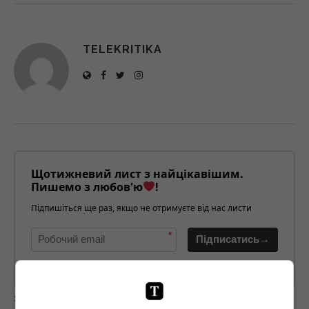
TELEKRITIKA
Щотижневий лист з найцікавішим.
Пишемо з любов'ю
!
Підпишіться ще раз, якщо не отримуєте від нас листи
*
Підписатись→
Предоставлено SendPulse
загрузка...