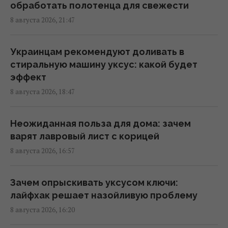
приготовить за несколько минут: ролл с
обработать полотенца для свежести
курицей
8 августа 2026, 21:47
07:41 воскресенье, 09 августа 2026
Украинцам рекомендуют доливать в
9 августа: церковный праздник сегодня, о
стиральную машину уксус: какой будет
чем лучше молчать в этот день
эффект
06:00 воскресенье, 09 августа 2026
8 августа 2026, 18:47
Какой чай лучше всего способствует
Неожиданная польза для дома: зачем
поддержанию здоровья печени: ответ
варят лавровый лист с корицей
экспертов
8 августа 2026, 16:57
05:35 воскресенье, 09 августа 2026
Зачем опрыскивать уксусом ключи:
На виноградниках в США установили более
лайфхак решает назойливую проблему
500 домиков для сов: результат удивил
8 августа 2026, 16:20
03:30 воскресенье, 09 августа 2026