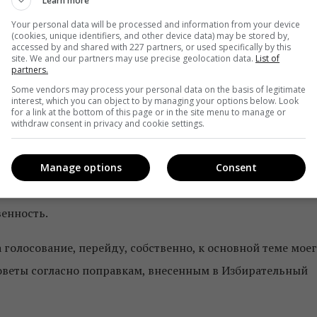
Learn more
ле, каким бы оно ни было – телеграмм-каналы, интернет-
Your personal data will be processed and information from your device
, телевидение и радио, было качественным.
(cookies, unique identifiers, and other device data) may be stored by,
accessed by and shared with 227 partners, or used specifically by this
site. We and our partners may use precise geolocation data.
List of
ируют вынести на рассмотрение Верховной Рады,
partners.
 эту сферу. И это тоже вызывает опасения. Законопроект,
Some vendors may process your personal data on the basis of legitimate
interest, which you can object to by managing your options below. Look
вету.
for a link at the bottom of this page or in the site menu to manage or
withdraw consent in privacy and cookie settings.
его необходимо еще анализировать и вносить поправки. И
знают даже сами нардепы. Инсайдерская информация из
Manage options
Consent
 сезон, до выборов, данный закон не будет вынесен на
венность.
 голосование, перейду, собственно, к основной теме мое
оветы согласно поправкам, внесенным в Избирательный