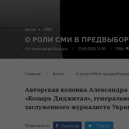
Блоги
СМИ
О РОЛИ СМИ В ПРЕДВЫБО
От
Александр Козырь
23.09.2020 11:00
2984
Главная
Блоги
О роли СМИ в предвыборны
Авторская колонка Александра
«Козырь Диджитал», генерально
заслуженного журналиста Укра
Поделиться:
Facebook
Twitter