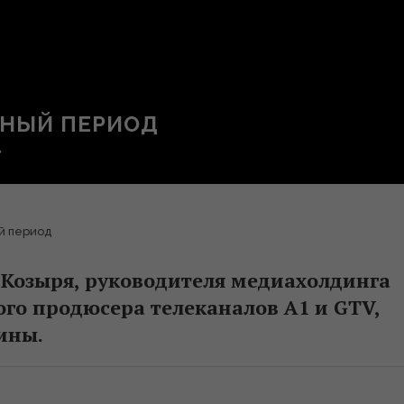
РНЫЙ ПЕРИОД
й период
 Козыря, руководителя медиахолдинга
го продюсера телеканалов А1 и GTV,
ины.