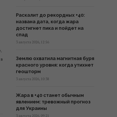
Путин может напасть на НАТО
Раскалит до рекордных +40:
уже осенью: разведка США
названа дата, когда жара
опубликовала новый прогноз, -
достигнет пика и пойдет на
WSJ
спад
06:46 пятница, 07 августа 2026
3 августа 2026, 12:56
.
Удары России по кораблям в
Землю охватила магнитная буря
 в
Черном море: в FP раскрыли
красного уровня: когда утихнет
последствия
геошторм
04:37 пятница, 07 августа 2026
3 августа 2026, 10:38
США ввели новые санкции
Жара в +40 станет обычным
против Кубы за
явлением: тревожный прогноз
сотрудничество с Китаем и РФ,
для Украины
– Bloomberg
3 августа 2026, 09:21
02:05 пятница, 07 августа 2026