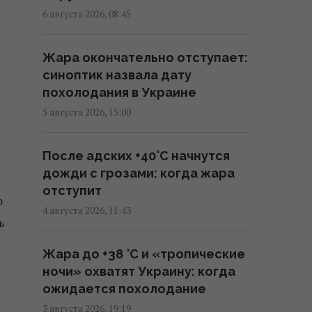
Германии опровергли, что
6 августа 2026, 08:45
украинский самолет перевозил
боеприпасы
Жара окончательно отступает:
08:32 пятница, 07 августа 2026
синоптик назвала дату
похолодания в Украине
Ким Чен Ын с начала войны в
5 августа 2026, 15:00
Украине получил $22
миллиарда сверхприбыли, -
После адских +40°C начнутся
Bloomberg
дожди с грозами: когда жара
08:08 пятница, 07 августа 2026
отступит
о
4 августа 2026, 11:43
Трамп пришел в ярость от
ь
утечки информации об
Жара до +38 °С и «тропические
истощении запасов оружия в
ночи» охватят Украину: когда
США, - CNN
ожидается похолодание
07:23 пятница, 07 августа 2026
3 августа 2026, 19:19