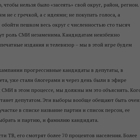
 чтобы нельзя было «засеять» свой округ, район, регион.
не с гречкой, а с идеями; не покупать голоса, а
 обойти пешком весь округ с численностью сто тысяч
тут роль СМИ незаменима. Кандидатам неизбежно
 печатные издания и телевизор – мы в этой игре будем
 кампании прогрессивные кандидаты в депутаты, в
та, уже стали блогерами и через день были в эфире
ли СМИ в этом процессе, мы должны им это объяснять. Ког
станет депутатом. Эти выборы вообще обещают быть очен
астке в списке название партии и список персон, ее
ыбрать и партию, и фамилию кандидата.
ти ТВ, его смотрят более 70 процентов населения. Более