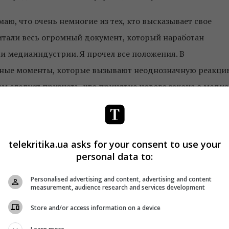
аю, что очень немногие из тех, кто высказывает свое
итали весь огромный документ, который наработан
 медиаиндустрии. Я прочел все положения. В
нные моменты, которые вызывают неоднозначную реакци
м следует признать, что принятие нового закона о медиа
дня регулируют сферу нашей деятельности, – о
й, — достаточно разрозненны и устарели.
telekritika.ua asks for your consent to use your
ся те игроки рынка, которые не регулируются. Если,
personal data to:
ть лицензию/регистрацию и ведут свою финансовую
акона, то блогеры и интернет-издания работают, по сути
Personalised advertising and content, advertising and content
measurement, audience research and services development
Store and/or access information on a device
 чтобы все игроки рынка действовали в одинаковых