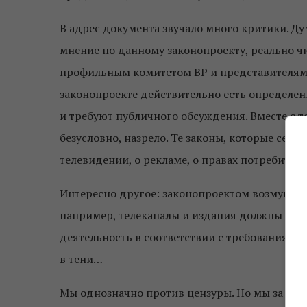
В адрес документа звучало много критики. Дум
мнение по данному законопроекту, реально ч
профильным комитетом ВР и представителями
законопроекте действительно есть определе
и требуют публичного обсуждения. Вместе с те
безусловно, назрело. Те законы, которые сего
телевидении, о рекламе, о правах потребителе
Интересно другое: законопроектом возмущают
например, телеканалы и издания должны име
деятельность в соответствии с требованиями з
в тени…
Мы однозначно против цензуры. Но мы за то,