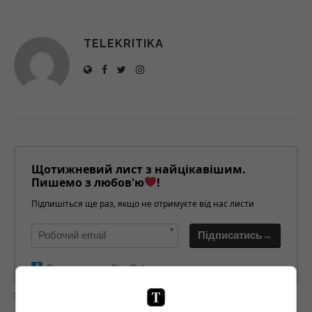
TELEKRITIKA
Щотижневий лист з найцікавішим.
Пишемо з любов'ю
!
Підпишіться ще раз, якщо не отримуєте від нас листи
*
Підписатись→
Предоставлено SendPulse
загрузка...