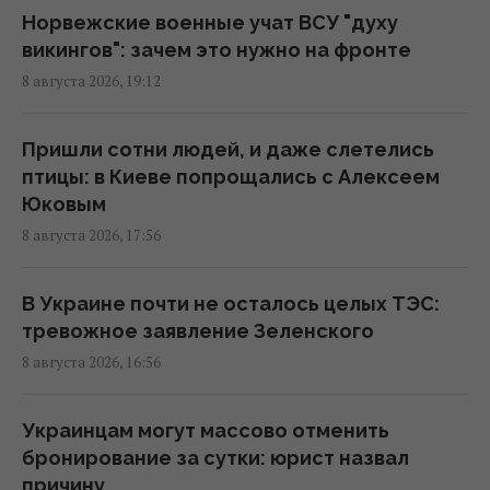
начать "свободную охоту" на
Норвежские военные учат ВСУ "духу
автотранспорт, – ОВА
викингов": зачем это нужно на фронте
16:09 суббота, 08 августа 2026
8 августа 2026, 19:12
Украина должна уничтожать пусковые и
Пришли сотни людей, и даже слетелись
производство ракет: эксперт сказал, что
птицы: в Киеве попрощались с Алексеем
для этого нужно
Юковым
16:03 суббота, 08 августа 2026
8 августа 2026, 17:56
Зеленский: Украинская оборонка может
В Украине почти не осталось целых ТЭС:
удвоить объемы производства, но есть
тревожное заявление Зеленского
условие
8 августа 2026, 16:56
15:13 суббота, 08 августа 2026
Украинцам могут массово отменить
Избрание судей МУС: что случилось с
бронирование за сутки: юрист назвал
кандидатом от Украины
причину