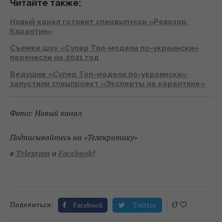
Читайте также:
Новый канал готовит спецвыпуски «Ревизор.
Карантин
»
Съемки шоу «Супер Топ-модели по-украински»
перенесли на 2021 год
Ведущие «Супер Топ-модели по-украински»
запустили спецпроект «Эксперты на карантине»
Фото: Новый канал
Подписывайтесь на «Телекритику»
в
Telegram
и
Facebook
!
0
Поделиться:
Facebook
Twitter