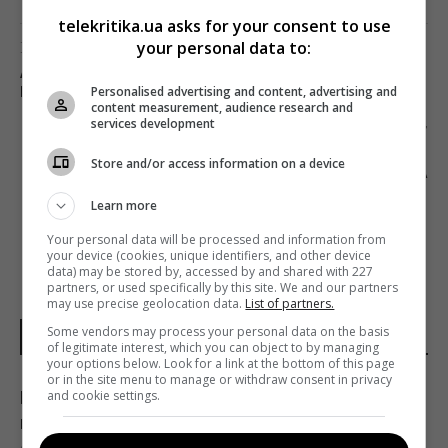
telekritika.ua asks for your consent to use
Предыдущий пост
your personal data to:
АМЕРИКАНСКАЯ КИНОИНДУСТРИЯ
Personalised advertising and content, advertising and
ПЕРЕЖИВАЕТ ХУДШИЙ ГОД С 1997-ГО
content measurement, audience research and
services development
Следующий пост
НСЖУ РАЗРАБОТАЛ ПРОГРАММУ ПОДДЕРЖКИ
Store and/or access information on a device
УКРАИНСКИХ МЕДИА
Learn more
Your personal data will be processed and information from
your device (cookies, unique identifiers, and other device
data) may be stored by, accessed by and shared with 227
partners, or used specifically by this site. We and our partners
may use precise geolocation data.
List of partners.
Some vendors may process your personal data on the basis
НОВОСТИ УКРАИНЫ
of legitimate interest, which you can object to by managing
your options below. Look for a link at the bottom of this page
or in the site menu to manage or withdraw consent in privacy
and cookie settings.
Путин стянул в Москву ПВО со всей России,
но потери все равно огромны, – Зеленский