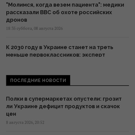
"Молимся, когда везем пациента": медики
рассказали BBC об охоте российских
дронов
18:35 суббота, 08 августа 2026
К 2030 году в Украине станет на треть
меньше первоклассников: эксперт
рассказала о рисках
16:46 суббота, 08 августа 2026
ПОСЛЕДНИЕ НОВОСТИ
Россия готовит мощный удар по
энергетике Киева до 24 августа, -
Полки в супермаркетах опустели: грозит
мониторы
ли Украине дефицит продуктов и скачок
16:43 суббота, 08 августа 2026
цен
8 августа 2026, 20:52
На Херсонщине россиянам приказали