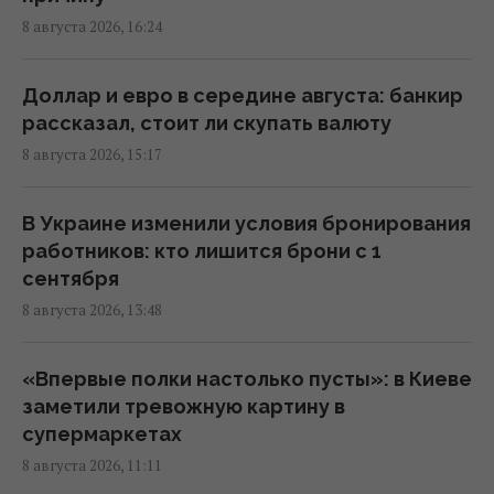
15:04 суббота, 08 августа 2026
8 августа 2026, 16:24
Россия уничтожает украинское сельское
Доллар и евро в середине августа: банкир
хозяйство и саму природу Украины, –
рассказал, стоит ли скупать валюту
Forbes
8 августа 2026, 15:17
14:41 суббота, 08 августа 2026
В Украине изменили условия бронирования
Вучич заявил, что не видит путей для
работников: кто лишится брони с 1
скорейшего завершения войны в Украине
сентября
14:32 суббота, 08 августа 2026
8 августа 2026, 13:48
В Кировоградской области разбился
«Впервые полки настолько пусты»: в Киеве
боевой вертолет: что известно
заметили тревожную картину в
12:17 суббота, 08 августа 2026
супермаркетах
8 августа 2026, 11:11