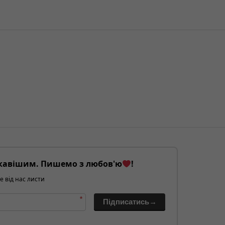
кавішим. Пишемо з любов'ю
!
е від нас листи
*
Підписатись→