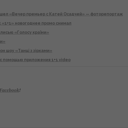
рошел «Вечер премьер с Катей Осадчей» — фоторепортаж
ак «1+1» новогоднее промо снимал
лисью «Голосу країни»
ми»
он шоу «Танці з зірками»
и с помощью приложения 1+1 video
Facebook
!