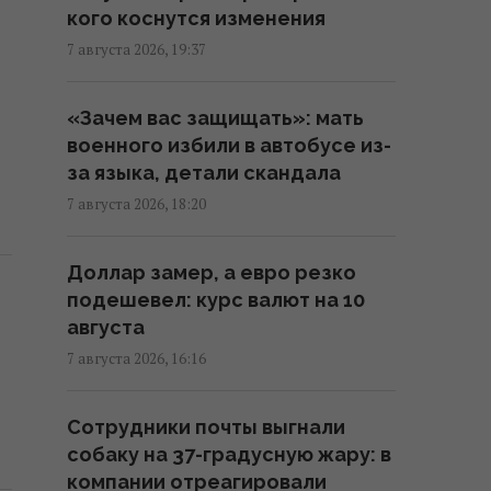
кого коснутся изменения
Сербию: названа дата
7 августа 2026, 19:37
17:18 пятница, 07 августа 2026
«Зачем вас защищать»: мать
Россия ударила по
военного избили в автобусе из-
футбольному стадиону
за языка, детали скандала
"Черноморец" в Одессе, есть
раненые (фото, видео)
7 августа 2026, 18:20
16:37 пятница, 07 августа 2026
Доллар замер, а евро резко
подешевел: курс валют на 10
Дроны уже полдня атакуют
августа
Крым: ГУР провел "морской
парад" в Ялте
7 августа 2026, 16:16
16:31 пятница, 07 августа 2026
Сотрудники почты выгнали
собаку на 37-градусную жару: в
"Будет волна банкротства":
компании отреагировали
разгром складов Wildberries