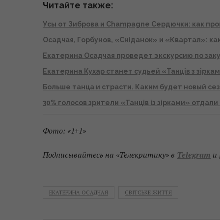
Читайте также:
Усы от Зиброва и Champagne Сердючки: как п
Осадчая, Горбунов, «Сніданок» и «Квартал»: к
Екатерина Осадчая проведет экскурсию по заку
Екатерина Кухар станет судьей «Танців з зірка
Больше танца и страсти. Каким будет новый сез
30% голосов зрители «Танців із зірками» отдал
Фото: «1+1»
Подписывайтесь на «Телекритику» в
Telegram
и
ЕКАТЕРИНА ОСАДЧАЯ
СВІТСЬКЕ ЖИТТЯ