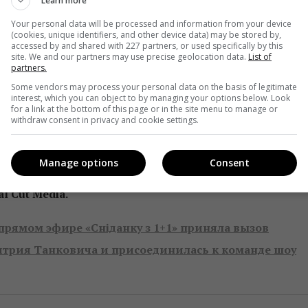
Learn more
а ждет много танцев под известные хиты и эксклюзивные
Your personal data will be processed and information from your device
(cookies, unique identifiers, and other device data) may be stored by,
тно становились гостями программы «Светская жизнь».
accessed by and shared with 227 partners, or used specifically by this
site. We and our partners may use precise geolocation data.
List of
partners.
личном ботаническом саду построили сцену, разместив
Some vendors may process your personal data on the basis of legitimate
interest, which you can object to by managing your options below. Look
for a link at the bottom of this page or in the site menu to manage or
withdraw consent in privacy and cookie settings.
анале «1+1» с 2008 года. В формате интервью ведущая
звездами шоу-бизнеса, политиками и светскими
Manage options
Consent
ых вечеринках и светских мероприятиях. Над
al Cut Media.
 прямом эфире «Сніданку з 1+1» приняла вызов
итрия Танковича и присоединилась к команде шоу