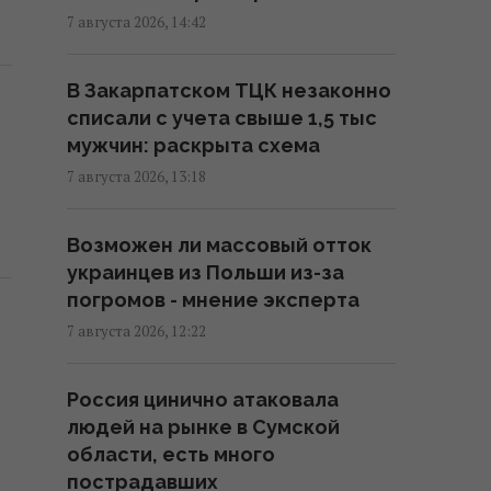
больно бьет по РФ, - Die Welt
7 августа 2026, 14:42
16:22 пятница, 07 августа 2026
В Закарпатском ТЦК незаконно
списали с учета свыше 1,5 тыс
В уголовном деле рынка
мужчин: раскрыта схема
"Столичный" материалами
стали сообщения о поддержке
7 августа 2026, 13:18
ВСУ, - СМИ
16:06 пятница, 07 августа 2026
Возможен ли массовый отток
украинцев из Польши из-за
погромов - мнение эксперта
В июне – 30 бомб, в июле –
более 50: в ОВА заявили об
7 августа 2026, 12:22
усилении авиаударов по Сумам
16:04 пятница, 07 августа 2026
Россия цинично атаковала
людей на рынке в Сумской
области, есть много
Киборга Оловаренко уже
пострадавших
шестой год судят из-за