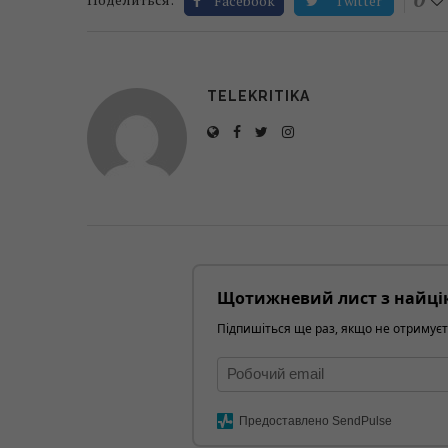
Facebook
Twitter
TELEKRITIKA
Щотижневий лист з найці
Підпишіться ще раз, якщо не отримуєт
Предоставлено SendPulse