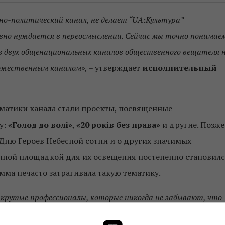
но-политический канал, не делает “UA:Культура”
вно нуждается в переосмыслении. Сейчас мы точно понимаем
из двух общенациональных каналов общественного вещателя 
дожественным каналом»
, – утверждает
исполнительный
атики канала стали проекты, посвященные
у:
«Голод до волі»
,
«20 років без права»
и другие.
Позже
Дню Героев Небесной сотни и о других значимых
нной площадкой для их освещения постепенно становил
ма нечасто затрагивала такую ​​тематику.
 – крутые профессионалы, которые никогда не забывают, что
отрефлексировать все важные для общества события.