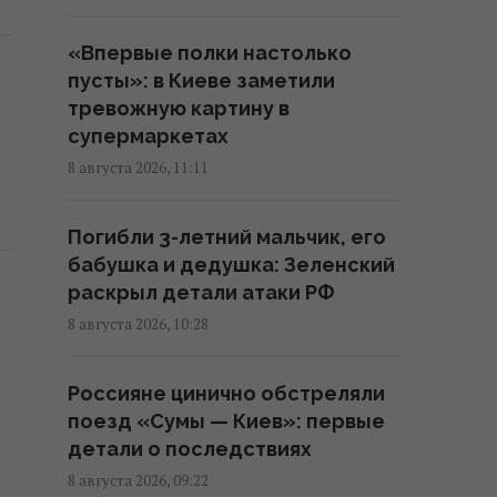
Украина согласилась не
нападать на нероссийские
«Впервые полки настолько
танкеры с нефтью в Черном
пусты»: в Киеве заметили
море, - Bloomberg
тревожную картину в
11:24 суббота, 08 августа 2026
супермаркетах
8 августа 2026, 11:11
В России загорелись сразу два
крупных НПЗ после атаки
Погибли 3-летний мальчик, его
украинских дронов
бабушка и дедушка: Зеленский
10:55 суббота, 08 августа 2026
раскрыл детали атаки РФ
8 августа 2026, 10:28
Ни одну баллистическую
ракету не сбили: Воздушные
Россияне цинично обстреляли
силы раскрыли детали ночной
поезд «Сумы — Киев»: первые
атаки РФ
детали о последствиях
09:26 суббота, 08 августа 2026
8 августа 2026, 09:22