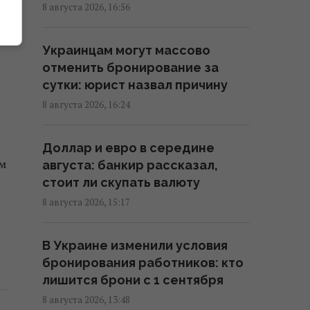
8 августа 2026, 16:56
Россия уничтожает украинское
сельское хозяйство и саму
Украинцам могут массово
природу Украины, – Forbes
отменить бронирование за
14:41 суббота, 08 августа 2026
сутки: юрист назвал причину
8 августа 2026, 16:24
Вучич заявил, что не видит
путей для скорейшего
Доллар и евро в середине
завершения войны в Украине
ам
августа: банкир рассказал,
14:32 суббота, 08 августа 2026
стоит ли скупать валюту
8 августа 2026, 15:17
В Кировоградской области
разбился боевой вертолет: что
В Украине изменили условия
известно
бронирования работников: кто
12:17 суббота, 08 августа 2026
лишится брони с 1 сентября
8 августа 2026, 13:48