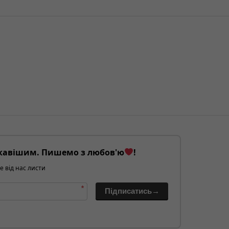
кавішим. Пишемо з любов'ю
!
е від нас листи
*
Підписатись→