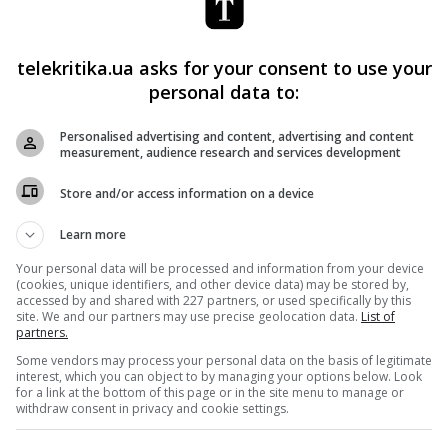
ній ранок” и дальше будет становиться более социальным,
 вектора»
, – обещает
Лукьян Галкин
.
telekritika.ua asks for your consent to use your
чает, что накануне выборов общественный вещатель
personal data to:
зиции, и ток-шоу
«Зворотний відлік»
, которое
Personalised advertising and content, advertising and content
о» с 18 марта, станет мерилом уровня политической
measurement, audience research and services development
рует высокую культуру дискуссии, и должен быть в сетк
Store and/or access information on a device
Learn more
ческих программ в эфире «UA:Культура» появятся
Your personal data will be processed and information from your device
(cookies, unique identifiers, and other device data) may be stored by,
0 по 23 марта зрители смогут посмотреть
прямые
accessed by and shared with 227 partners, or used specifically by this
site. We and our partners may use precise geolocation data.
List of
у катанию – 2019
.
partners.
Some vendors may process your personal data on the basis of legitimate
interest, which you can object to by managing your options below. Look
ить пока преимущественно по визуальному
for a link at the bottom of this page or in the site menu to manage or
withdraw consent in privacy and cookie settings.
льтура. Но понятно, что такие виды, как футбол или бокс,
нала, –
объясняет Лукьян Галкин
. – Это не значит, что за