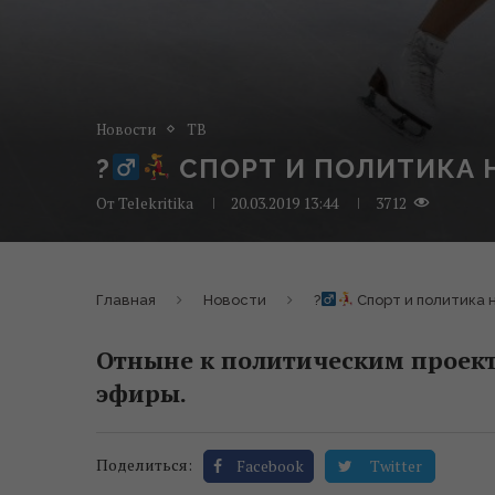
Новости
ТВ
?‍
СПОРТ И ПОЛИТИКА Н
От
Telekritika
20.03.2019 13:44
3712
Главная
Новости
?‍
Спорт и политика 
Отныне к политическим проект
эфиры.
Поделиться:
Facebook
Twitter