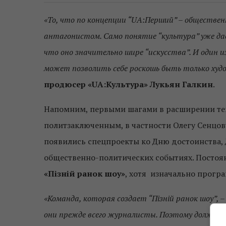
«То, что по концепции “UA:Перший” – обществен
антагонистом. Само понятие “культура” уже да
что оно значительно шире “искусства”. И один 
может позволить себе роскошь быть только ху
продюсер «UA:Культура» Лукьян Галкин
.
Напомним, первыми шагами в расширении тем
политзаключенным, в частности Олегу Сенцов
появились спецпроекты ко Дню достоинства, 
общественно-политических событиях. Постоя
«Пізній ранок шоу»
, хотя изначально програм
«Команда, которая создает “Пізній ранок шоу”,
они прежде всего журналисты. Поэтому должны 