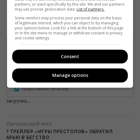
partners, or used specifically by this site. We and our partners
may use precise geolocation data.
List of partners.
Some vendors may process your personal data on the basis
of legitimate interest, which you can object to by managing
your options below. Look for a link at the bottom of this page
or in the site menu to manage or withdraw consent in privacy
and cookie settings.
Щотижневий лист з найцікавішим.
Пишемо з любов'ю
!
Consent
Підпишіться ще раз, якщо не отримуєте від нас листи
*
Підписатись→
Manage options
Предоставлено SendPulse
загрузка...
Предыдущий пост
? ТРЕЙЛЕР «ИГРЫ ПРЕСТОЛОВ» ОБРАТИЛ
АРЬЮ В БЕГСТВО