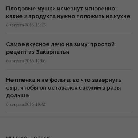
космоса
Плодовые мушки исчезнут мгновенно:
04:31 пятница, 07 августа 2026
какие 2 продукта нужно положить на кухне
6 августа 2026, 15:13
В чем польза грецких орехов для сердца,
мозга и укрепления иммунитета
Самое вкусное лечо на зиму: простой
03:28 пятница, 07 августа 2026
рецепт из Закарпатья
6 августа 2026, 12:06
Кинжал Тутанхамона оказался выкованным
из внеземного металла, - археологи
Не пленка и не фольга: во что завернуть
02:26 пятница, 07 августа 2026
сыр, чтобы он оставался свежим в разы
дольше
Как выбраться из грязи на автомобиле:
6 августа 2026, 10:42
назван простой предмет в салоне,
который может помочь
Лед в морозилке растает в считанные
01:23 пятница, 07 августа 2026
минуты: понадобится простой предмет из