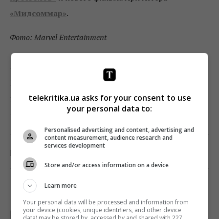
«Мидсоммар»
.
Фото: Marvel Entertainment
FREEFORM
MOTHERLAND FORT SALEM
ДЖАРЕД ЛЕТО
КАПИТАН МАРВЕЛ
ЛИНДСИ ЛОХАН
МОРБИУС
telekritika.ua asks for your consent to use
your personal data to:
РОДИНА ФОРТ САЛЕМ
Personalised advertising and content, advertising and
content measurement, audience research and
services development
0
Поделиться:
Facebook
Twitter
Store and/or access information on a device
Learn more
TELEKRITIKA
Your personal data will be processed and information from
your device (cookies, unique identifiers, and other device
data) may be stored by, accessed by and shared with 227