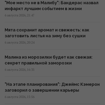
"Мое место не в Малибу": Бандерас назвал
Единственная по-настоящему дикая
инфаркт лучшим событием в жизни
лошадь в мире выжила благодаря всего 12
6 августа 2026, 21:47
животным
07:39 пятница, 07 августа 2026
Мята сохранит аромат и свежесть: как
заготовить листья на зиму без сушки
Спасы, День Независимости и много чего
6 августа 2026, 20:24
еще: все праздники августа 2026 в Украине
07:30 пятница, 07 августа 2026
Малина из морозилки будет как свежая:
секрет правильной заморозки
Влияет ли глобальное потепление на
6 августа 2026, 16:35
погоду в пустыне: что говорят учёные
06:37 пятница, 07 августа 2026
"На этапе планирования": Джеймс Кэмерон
заговорил о завершении карьеры
214 миллионов лет назад астероид
6 августа 2026, 15:56
оставил в Канаде "глаз", видимый из