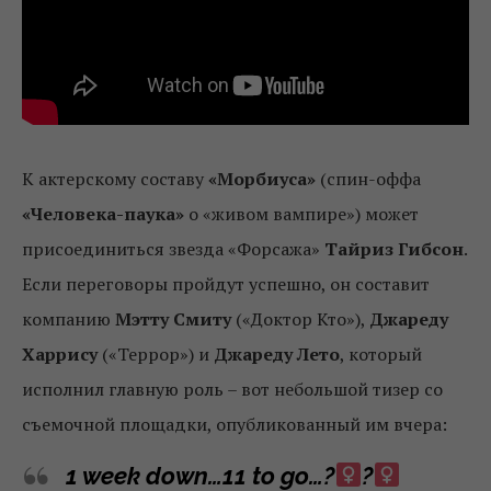
К актерскому составу
«Морбиуса»
(спин-оффа
«Человека-паука»
о «живом вампире») может
присоединиться звезда «Форсажа»
Тайриз Гибсон
.
Если переговоры пройдут успешно, он составит
компанию
Мэтту Смиту
(«Доктор Кто»),
Джареду
Харрису
(«Террор») и
Джареду Лето
, который
исполнил главную роль – вот небольшой тизер со
съемочной площадки, опубликованный им вчера:
1 week down…11 to go…?‍
?‍