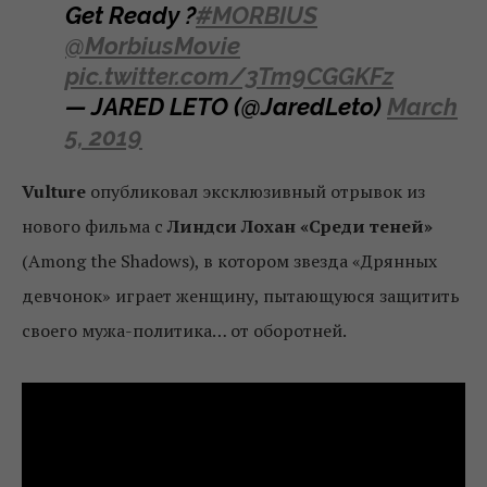
Get Ready ?
#MORBIUS
@MorbiusMovie
pic.twitter.com/3Tm9CGGKFz
— JARED LETO (@JaredLeto)
March
5, 2019
Vulture
опубликовал эксклюзивный отрывок из
нового фильма с
Линдси Лохан «Среди теней»
(Among the Shadows), в котором звезда «Дрянных
девчонок» играет женщину, пытающуюся защитить
своего мужа-политика… от оборотней.