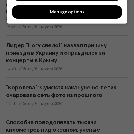
Денисенко во второй раз вышла замуж:
избранник актрисы показал фото и сделал
Manage options
заявление
15:45 суббота, 08 августа 2026
Лидер "Ногу свело!" назвал причину
приезда в Украину и оправдался за
концерты в Крыму
14:40 суббота, 08 августа 2026
"Королева": Сумская накануне 60-летия
очаровала сеть фото из прошлого
14:31 суббота, 08 августа 2026
Способна преодолевать тысячи
километров над океаном: ученые