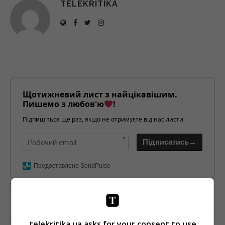
TELEKRITIKA
Щотижневий лист з найцікавішим.
Пишемо з любов'ю
!
Підпишіться ще раз, якщо не отримуєте від нас листи
*
Підписатись→
Предоставлено SendPulse
загрузка...
Предыдущий пост
telekritika.ua asks for your consent to use