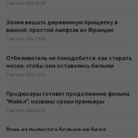
холодильник: простой домашний лайфхак
7 августа 2026, 20:49
11:59 суббота, 08 августа 2026
Зачем вешать деревянную прищепку в
Школа, церковь, бар и 44 дома: пара из
ванной: простой лайфхак из Франции
США купила целую деревню в Испании за
7 августа 2026, 19:02
цену квартиры
11:55 суббота, 08 августа 2026
Отбеливатель не понадобится: как стирать
носки, чтобы они оставались белыми
Кто должен оплачивать семейный отпуск:
7 августа 2026, 18:51
британцев удивили ожидания поколения Z
10:56 суббота, 08 августа 2026
Продюсеры готовят продолжение фильма
"Майкл": названы сроки премьеры
Для чего нужна каждая сторона терки: о
7 августа 2026, 16:11
некоторых функциях вы не знали
10:42 суббота, 08 августа 2026
Вонь из пылесоса больше не беда:
забытое кухонное средство решит