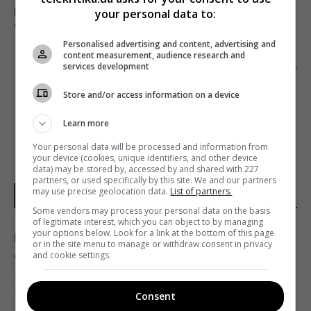
your personal data to:
МЕДИАГРУППА АХМЕТОВА ДОБРАЛАСЬ СО
СВОИМ СЕРИАЛОМ К AMAZON PRIME
Personalised advertising and content, advertising and
Следующий пост
content measurement, audience research and
services development
ПАРТИЯ ПОРОШЕНКО ОТСТОЯЛА ПРАВО
НАЗЫВАТЬ NEWSONE ПРОКРЕМЛЕВСКИМ
Store and/or access information on a device
Learn more
Your personal data will be processed and information from
your device (cookies, unique identifiers, and other device
data) may be stored by, accessed by and shared with 227
partners, or used specifically by this site. We and our partners
may use precise geolocation data.
List of partners.
НОВОСТИ ДНЯ
Some vendors may process your personal data on the basis
of legitimate interest, which you can object to by managing
your options below. Look for a link at the bottom of this page
Не "орел и решка": как правильно назвать
or in the site menu to manage or withdraw consent in privacy
стороны монеты на украинском языке
and cookie settings.
16:30 суббота, 08 августа 2026
Consent