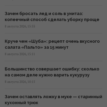
Зачем опрыскивать входную дверь
Зачем бросать лед и соль в унитаз:
уксусом: ответ опытных хозяек
копеечный способ сделать уборку проще
13:00 суббота, 08 августа 2026
8 августа 2026, 15:55
Всего 6 штук в день: ученые назвали
Круче чем «Шуба»: рецепт очень вкусного
сухофрукт, который может удивить своей
салата «Пальто» за 15 минут
пользой
8 августа 2026, 15:11
12:42 суббота, 08 августа 2026
Большинство совершает ошибку: сколько
Ротару не смирилась с пенсией в 6 тысяч
на самом деле нужно варить кукурузу
гривень и пошла в суд
8 августа 2026, 10:15
12:27 суббота, 08 августа 2026
Зачем оставлять ложку в муке — старинный
Зачем опытные хозяйки кладут фольгу в
кухонный трюк