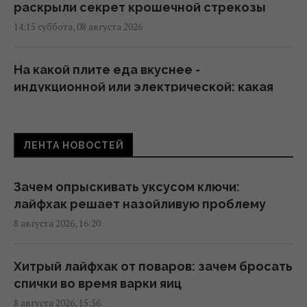
раскрыли секрет крошечной стрекозы
14:15 суббота, 08 августа 2026
На какой плите еда вкуснее -
индукционной или электрической: какая
"мотает" меньше света
14:00 суббота, 08 августа 2026
ЛЕНТА НОВОСТЕЙ
5 привычек, которые выдают топорное
мышление у человека
Зачем опрыскивать уксусом ключи:
13:57 суббота, 08 августа 2026
лайфхак решает назойливую проблему
8 августа 2026, 16:20
Почему кошки устраивают ночные забеги
по дому: ветеринары объяснили такое
Хитрый лайфхак от поваров: зачем бросать
странное поведение
спички во время варки яиц
13:53 суббота, 08 августа 2026
8 августа 2026, 15:56