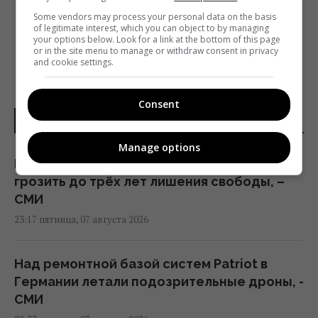
КРУТЫМ»
Some vendors may process your personal data on the basis
of legitimate interest, which you can object to by managing
your options below. Look for a link at the bottom of this page
or in the site menu to manage or withdraw consent in privacy
and cookie settings.
Consent
НОВОСТИ МИРА
Manage options
Бывшему главе МИД Венгрии может
грозить до трёх лет лишения свободы, –
СМИ
23:17 пятница, 07 августа 2026
Над ремонтной базой систем Patriot в
Германии летали подозрительные дроны, -
СМИ