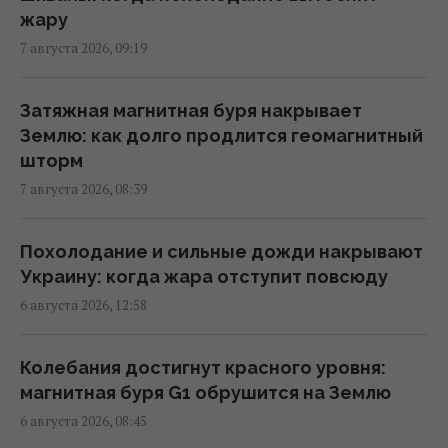
11:46 пятница, 07 августа 2026
жару
7 августа 2026, 09:19
Более трети поляков недовольны
реакцией властей на инцидент с
Затяжная магнитная буря накрывает
российской ракетой, – опрос
Землю: как долго продлится геомагнитный
11:39 пятница, 07 августа 2026
шторм
7 августа 2026, 08:39
Российская элита боится ФСБ, которая все
больше выходит из-под контроля, -
Похолодание и сильные дожди накрывают
Bloomberg
Украину: когда жара отступит повсюду
11:26 пятница, 07 августа 2026
6 августа 2026, 12:58
Есть еще много целей: глава Rheinmetall
Колебания достигнут красного уровня:
сделал жесткое предупреждение о
магнитная буря G1 обрушится на Землю
российских дронах
6 августа 2026, 08:45
10:12 пятница, 07 августа 2026