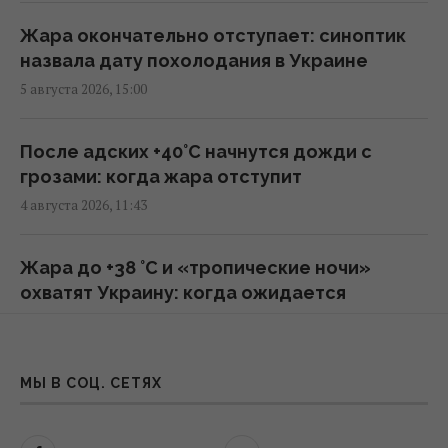
Жара окончательно отступает: синоптик
В Сумской области оккупанты ударили по
назвала дату похолодания в Украине
людям на рынке: много пострадавших
5 августа 2026, 15:00
09:45 пятница, 07 августа 2026
После адских +40°C начнутся дожди с
Генсек ООН осудил массированные удары
грозами: когда жара отступит
по Украине, но назвал эскалацией атаки в
4 августа 2026, 11:43
тыл России
09:39 пятница, 07 августа 2026
Жара до +38 °С и «тропические ночи»
охватят Украину: когда ожидается
Трамп подписал указы об ограничении
похолодание
гражданства по праву рождения в США
3 августа 2026, 19:19
08:49 пятница, 07 августа 2026
МЫ В СОЦ. СЕТЯХ
Раскалит до рекордных +40: названа дата,
Инцидент в Лейпциге: в Германии
когда жара достигнет пика и пойдет на