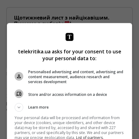
Щотижневий лист з найцікавішим.
Пишемо з любов'ю
!
Підпишіться ще раз, якщо не отримуєте від нас листи
*
Підписатись→
telekritika.ua asks for your consent to use
your personal data to:
Предоставлено SendPulse
Personalised advertising and content, advertising and
загрузка...
content measurement, audience research and
services development
Store and/or access information on a device
Предыдущий пост
КАК СПОРТИВНЫЕ МЕДИА ВЫЖИВАЮТ БЕЗ
Learn more
СПОРТИВНЫХ СОБЫТИЙ
Your personal data will be processed and information from
Следующий пост
your device (cookies, unique identifiers, and other device
data) may be stored by, accessed by and shared with 227
ПРЕЗИДЕНТ ХОЧЕТ, ЧТОБЫ
partners, or used specifically by this site. We and our partners
ГОСУДАРСТВЕННЫЙ ТЕЛЕКАНАЛ «БЫЛ САМЫМ
may use precise geolocation data.
List of partners.