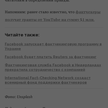
Напомним: ранее стало известно, что
фактчекеры
получат гранты от YouTube на сумму $1 млн.
Читайте также:
Facebook запускает фактчекинговую программу в
Украине
Facebook будет платить Reuters за фактчекинг
Фактчекинговая служба Facebook в Нидерландах
прекратила сотрудничество с компанией
International Fact-Checking Network создаcт
всемирный фонд поддержки фактчекеров
Фото: Unsplash