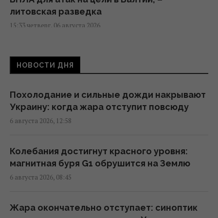
литовская разведка
15:33 четверг, 06 августа 2026
Дрон со взрывчаткой возле украинского
НОВОСТИ ДНЯ
Ан-24 в Лейпциге: пострадали ли самолет и
люди
13:13 четверг, 06 августа 2026
Похолодание и сильные дожди накрывают
Украину: когда жара отступит повсюду
6 августа 2026, 12:58
"Незаметные" российские диверсии: война
в Европе уже идет
12:50 четверг, 06 августа 2026
Колебания достигнут красного уровня:
магнитная буря G1 обрушится на Землю
6 августа 2026, 08:45
Колумбийские наркокартели отправляют в
ВСУ добровольцев, чтобы научиться войне
дронов, - FT
Жара окончательно отступает: синоптик