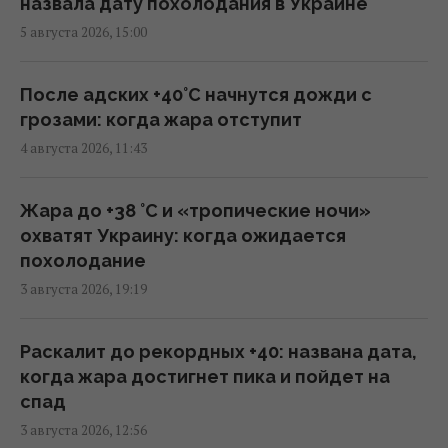
12:00 четверг, 06 августа 2026
назвала дату похолодания в Украине
5 августа 2026, 15:00
Военное сотрудничество вышло на новый
уровень: РФ помогает Ирану определять
После адских +40°C начнутся дожди с
цели для ударов
грозами: когда жара отступит
11:44 четверг, 06 августа 2026
4 августа 2026, 11:43
Трамп заявил об "огромных запасах"
Жара до +38 °С и «тропические ночи»
средств ПВО в США
охватят Украину: когда ожидается
11:43 четверг, 06 августа 2026
похолодание
3 августа 2026, 19:19
Число вылетов авиации НАТО из-за угрозы
России возросло на 250%
Раскалит до рекордных +40: названа дата,
10:47 четверг, 06 августа 2026
когда жара достигнет пика и пойдет на
спад
3 августа 2026, 12:56
Вместо расширения ЕС: экс-депутат