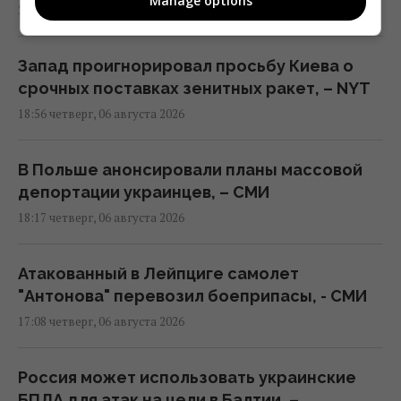
Manage options
23:07 четверг, 06 августа 2026
Запад проигнорировал просьбу Киева о
срочных поставках зенитных ракет, – NYT
18:56 четверг, 06 августа 2026
В Польше анонсировали планы массовой
депортации украинцев, – СМИ
18:17 четверг, 06 августа 2026
Атакованный в Лейпциге самолет
"Антонова" перевозил боеприпасы, - СМИ
17:08 четверг, 06 августа 2026
Россия может использовать украинские
БПЛА для атак на цели в Балтии, –