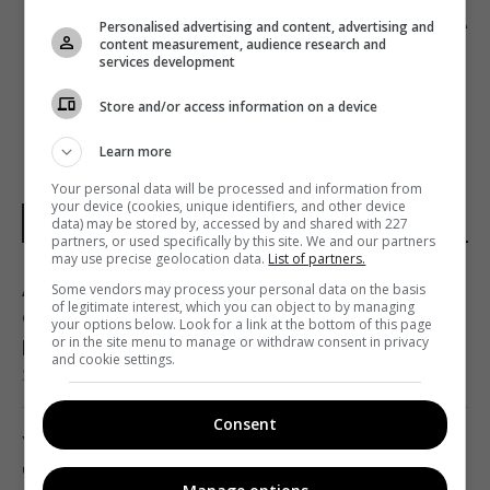
НОВЫЙ КАНАЛ НАЗВАЛ ДАТУ СТАРТА
Personalised advertising and content, advertising and
content measurement, audience research and
ЧЕТВЕРТОГО СЕЗОНА «ТАЙНОГО АГЕНТА»
services development
Store and/or access information on a device
Learn more
Your personal data will be processed and information from
your device (cookies, unique identifiers, and other device
data) may be stored by, accessed by and shared with 227
НОВОСТИ МИРА
partners, or used specifically by this site. We and our partners
may use precise geolocation data.
List of partners.
Атака дронов на Москву: аналитики
Some vendors may process your personal data on the basis
of legitimate interest, which you can object to by managing
оценили эффективность работы
your options below. Look for a link at the bottom of this page
or in the site menu to manage or withdraw consent in privacy
российской ПВО
and cookie settings.
23:39 четверг, 06 августа 2026
Consent
Украина ставит Путина на предвыборные
часы, - Newsweek