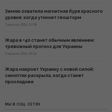
парламента Британии предложил создать
новый союз
Землю охватила магнитная буря красного
09:29 четверг, 06 августа 2026
уровня: когда утихнет геошторм
3 августа 2026, 10:38
Трамп "наехал" на Хегсета из-за острой
нехватки ракет для ПВО, – WP
Жара в +40 станет обычным явлением:
08:58 четверг, 06 августа 2026
тревожный прогноз для Украины
3 августа 2026, 09:21
Разведка США помогла Украине
переломить ход войны, - Politico
Жара накроет Украину с новой силой:
06:48 четверг, 06 августа 2026
синоптик раскрыла, когда станет
прохладнее
2 августа 2026, 15:04
Разведывательные отношения между США
и Украиной значительно улучшились, -
Politico
Украину накроют адские +40°C: сколько
МЫ В СОЦ. СЕТЯХ
01:22 четверг, 06 августа 2026
дней продлится аномальная жара