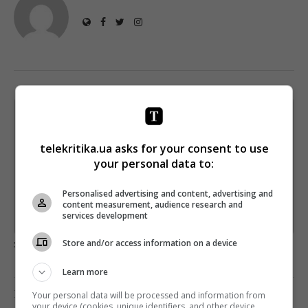
Щотижневий лист з найцікавішим.
Пишемо з любов'ю
!
telekritika.ua asks for your consent to use
Підпишіться ще раз, якщо не отримуєте від нас листи
your personal data to:
*
Підписатись→
Personalised advertising and content, advertising and
content measurement, audience research and
services development
Предоставлено SendPulse
загрузка...
Store and/or access information on a device
Learn more
Предыдущий пост
Your personal data will be processed and information from
your device (cookies, unique identifiers, and other device