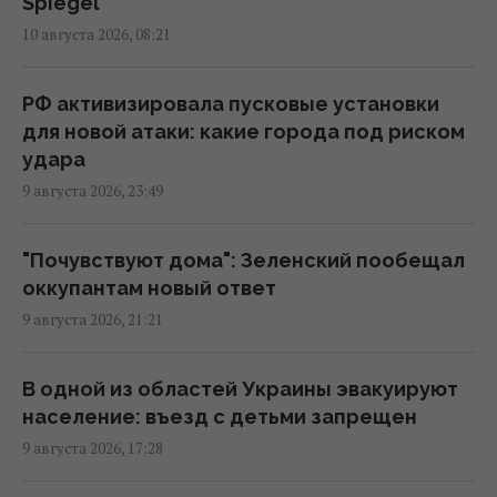
10:25 понедельник, 10 августа 2026
Spiegel
10 августа 2026, 08:21
Мадяр пообещал увеличить удары по
Крыму в 7 раз, но при одном условии
РФ активизировала пусковые установки
09:47 понедельник, 10 августа 2026
для новой атаки: какие города под риском
удара
9 августа 2026, 23:49
Дроны атаковали крупный НПЗ в
Татарстане
08:35 понедельник, 10 августа 2026
"Почувствуют дома": Зеленский пообещал
оккупантам новый ответ
9 августа 2026, 21:21
РФ заявила о захвате двух сел в Донецкой
области, бои на передовой
продолжаются, - Reuters
В одной из областей Украины эвакуируют
07:10 понедельник, 10 августа 2026
население: въезд с детьми запрещен
9 августа 2026, 17:28
РФ сбросила три авиабомбы на Сумы: в