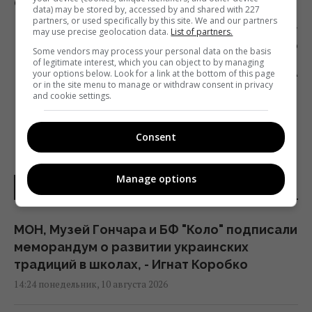
ОНЛАЙН-ЖУРНАЛ VECTOR ПРОСИТ О ПОМОЩИ
data) may be stored by, accessed by and shared with 227
partners, or used specifically by this site. We and our partners
Следующий пост
may use precise geolocation data.
List of partners.
ЗЕЛЕНСКИЙ ДАСТ ПРЕСС-КОНФЕРЕНЦИЮ ПО
Some vendors may process your personal data on the basis
ИТОГУ ГОДА ПРЕЗИДЕНТСТВА ПОСЛЕ
of legitimate interest, which you can object to by managing
your options below. Look for a link at the bottom of this page
КАРАНТИНА
or in the site menu to manage or withdraw consent in privacy
and cookie settings.
Consent
Manage options
НОВОСТИ УКРАИНЫ
МОН, Музей Гончара и БФ "Коло" подписали
меморандум о развитии украинских
традиций в школах, - Игнат Коробко
14:24 понедельник, 10 августа 2026