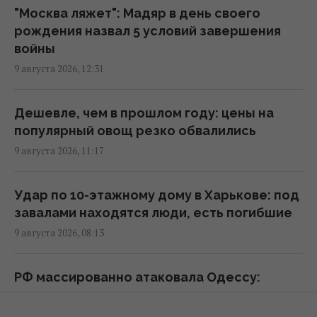
городе значительные разрушения,
"Москва ляжет": Мадяр в день своего
пострадали 14 человек
рождения назва л 5 условий завершения
06:36 понедельник, 10 августа 2026
войны
9 августа 2026, 12:31
Трагедия семьи Вороновых: российская
ракета убила 10 членов одной семьи
Дешевле, чем в прошлом году: цены на
02:58 понедельник, 10 августа 2026
популярный овощ резко обвалились
9 августа 2026, 11:17
Украина готовит Чернобыль к очередной
попытке вторжения со стороны РФ, – Der
Удар по 10-этажному дому в Харькове: под
Spiegel
завалами находятся люди, есть погибшие
00:08 понедельник, 10 августа 2026
9 августа 2026, 08:13
КГГА: информация о "технике ВСУ" на
РФ массированно атаковала Одессу:
строительстве теплотрассы на Теремках –
разрушены жилые дома, есть
фейк
пострадавшие