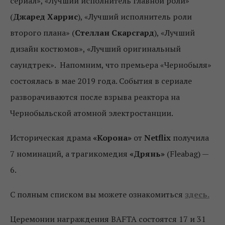
сериал», «Лучший исполнитель главной роли»
(
Джаред Харрис
), «Лучший исполнитель роли
второго плана» (
Стеллан Скарсгард
), «Лучший
дизайн костюмов», «Лучший оригинальный
саундтрек». Напомним, что премьера «Чернобыля»
состоялась в мае 2019 года. События в сериале
разворачиваются после взрыва реактора на
Чернобыльской атомной электростанции.
Историческая драма
«Корона»
от
Netflix
получила
7 номинаций, а трагикомедия
«Дрянь»
(Fleabag) —
6.
С полным списком вы можете ознакомиться
здесь.
Церемонии награждения BAFTA состоятся 17 и 31