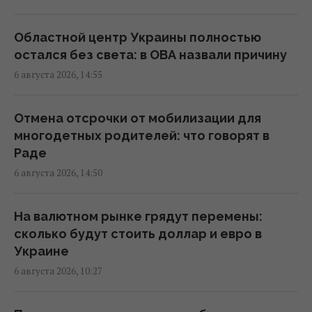
15:22 четверг, 06 августа 2026
Областной центр Украины полностью
Оккупанты атаковали дроном маршрутку в
остался без света: в ОВА назвали причину
Херсоне: среди раненых – ребенок
6 августа 2026, 14:55
15:09 четверг, 06 августа 2026
Отмена отсрочки от мобилизации для
Россияне нанесли удары по
многодетных родителей: что говорят в
Днепропетровской области: погибли пять
Раде
человек, много раненых
6 августа 2026, 14:50
15:08 четверг, 06 августа 2026
На валютном рынке грядут перемены:
В Сумах прямо в парковой зоне выявили
сколько будут стоить доллар и евро в
500-килограммовый российский КАБ
Украине
(видео)
6 августа 2026, 10:27
14:43 четверг, 06 августа 2026