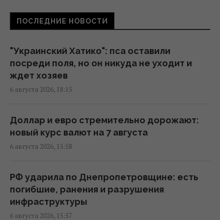
ПОСЛЕДНИЕ НОВОСТИ
Когда у Украины появится собственная
баллистика: Зеленский раскрыл сроки
15:45 четверг, 06 августа 2026
"Украинский Хатико": пса оставили
посреди поля, но он никуда не уходит и
ждет хозяев
В Румынии уже знают, куда РФ нанесет
6 августа 2026, 18:15
удар в следующий раз, – СМИ
15:40 четверг, 06 августа 2026
Доллар и евро стремительно дорожают:
новый курс валют на 7 августа
Украинец в Германии шпионил за
6 августа 2026, 15:58
оборонным предприятием, его задержали
15:34 четверг, 06 августа 2026
РФ ударила по Днепропетровщине: есть
погибшие, ранения и разрушения
Россия срочно ищет замену своим
инфраструктуры
"Искандарам": эксперт указал причину
6 августа 2026, 15:57