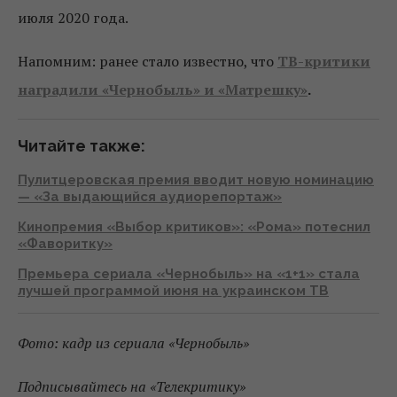
июля 2020 года.
Напомним: ранее стало известно, что
ТВ-критики
наградили «Чернобыль» и «Матрешку»
.
Читайте также:
Пулитцеровская премия вводит новую номинацию
— «За выдающийся аудиорепортаж»
Кинопремия «Выбор критиков»: «Рома» потеснил
«Фаворитку»
Премьера сериала «Чернобыль» на «1+1» стала
лучшей программой июня на украинском ТВ
Фото: кадр из сериала «Чернобыль»
Подписывайтесь на «Телекритику»