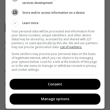
services development
Store and/or access information on a device
Learn more
НОВОСТИ УКРАИНЫ
Your personal data will be processed and information from
your device (cookies, unique identifiers, and other device
data) may be stored by, accessed by and shared with 227
В Украине появится новый праздник: что
partners, or used specifically by this site. We and our partners
may use precise geolocation data.
List of partners.
будут отмечать 8 августа
Some vendors may process your personal data on the basis
18:04 четверг, 06 августа 2026
of legitimate interest, which you can object to by managing
your options below. Look for a link at the bottom of this page
or in the site menu to manage or withdraw consent in privacy
and cookie settings.
В Еврокомиссии отреагировали на
заявление Зеленского о сокращении
поставок ракет
Consent
17:58 четверг, 06 августа 2026
Manage options
Ракет из США не хватит: эксперт объяснил