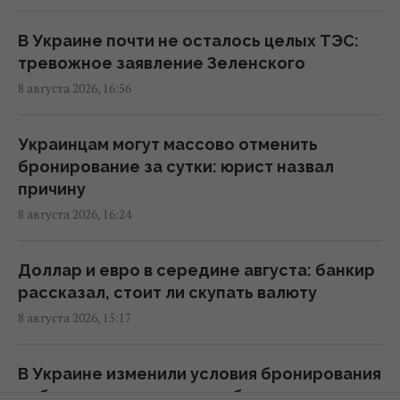
энергетике Киева до 24 августа, -
мониторы
В Украине почти не осталось целых ТЭС:
16:43 суббота, 08 августа 2026
тревожное заявление Зеленского
8 августа 2026, 16:56
На Херсонщине россиянам приказали
начать "свободную охоту" на
Украинцам могут массово отменить
автотранспорт, – ОВА
бронирование за сутки: юрист назвал
16:09 суббота, 08 августа 2026
причину
8 августа 2026, 16:24
Украина должна уничтожать пусковые и
производство ракет: эксперт сказал, что
Доллар и евро в середине августа: банкир
для этого нужно
рассказал, стоит ли скупать валюту
16:03 суббота, 08 августа 2026
8 августа 2026, 15:17
Зеленский: Украинская оборонка может
В Украине изменили условия бронирования
удвоить объемы производства, но есть
работников: кто лишится брони с 1