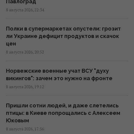
Павлоград
Пессимизм вернулся в Украину: аналитик
8 августа 2026, 22:34
предостерег от ошибочного взгляда на
войну
18:43 суббота, 08 августа 2026
Полки в супермаркетах опустели: грозит
ли Украине дефицит продуктов и скачок
цен
"Молимся, когда везем пациента": медики
8 августа 2026, 20:52
рассказали BBC об охоте российских
дронов
18:35 суббота, 08 августа 2026
Норвежские военные учат ВСУ "духу
викингов": зачем это нужно на фронте
8 августа 2026, 19:12
К 2030 году в Украине станет на треть
меньше первоклассников: эксперт
рассказала о рисках
Пришли сотни людей, и даже слетелись
16:46 суббота, 08 августа 2026
птицы: в Киеве попрощались с Алексеем
Юковым
8 августа 2026, 17:56
Россия готовит мощный удар по