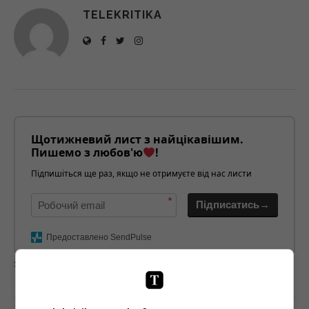
TELEKRITIKA
Щотижневий лист з найцікавішим.
Пишемо з любов'ю
!
Підпишіться ще раз, якщо не отримуєте від нас листи
*
Підписатись→
Предоставлено SendPulse
загрузка...