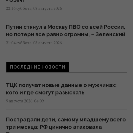
22:16 суббота, 08 августа 2026
Путин стянул в Москву ПВО со всей России,
но потери все равно огромны, – Зеленский
21:04 суббота, 08 августа 2026
Скрытая мобилизация и манипуляции:
ПОСЛЕДНИЕ НОВОСТИ
Зеленский раскрыл дальнейшие планы
Путина
20:50 суббота, 08 августа 2026
ТЦК получат новые данные о мужчинах:
кого и где смогут разыскать
9 августа 2026, 04:09
Маск не разрешил Украине использовать
Starlink для ударов по России, - The Atlantic
19:19 суббота, 08 августа 2026
Пострадали дети, самому младшему всего
три месяца: РФ цинично атаковала