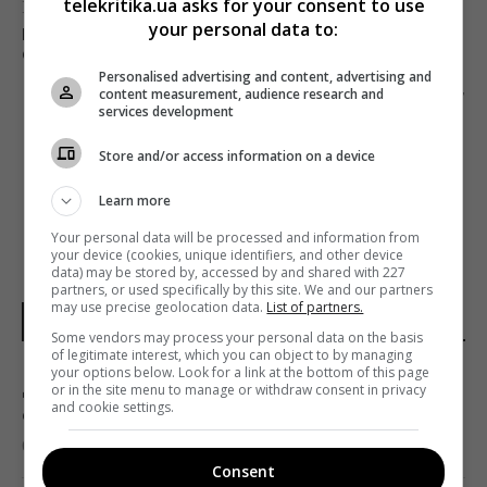
telekritika.ua asks for your consent to use
Предыдущий пост
your personal data to:
КИНОТЕАТРЫ ЛОС-АНДЖЕЛЕСА ТАК И НЕ
ОТКРЫЛИ
Personalised advertising and content, advertising and
Следующий пост
content measurement, audience research and
services development
КОМПАНИЯ ПИТЕРА ДЖЕКСОНА WETA DIGITAL
ЗАПУСКАЕТ ПОДРАЗДЕЛЕНИЕ АНИМАЦИИ
Store and/or access information on a device
Learn more
Your personal data will be processed and information from
your device (cookies, unique identifiers, and other device
data) may be stored by, accessed by and shared with 227
partners, or used specifically by this site. We and our partners
may use precise geolocation data.
List of partners.
НОВОСТИ УКРАИНЫ
Some vendors may process your personal data on the basis
of legitimate interest, which you can object to by managing
your options below. Look for a link at the bottom of this page
Дерзкие удары Украины по России могут
or in the site menu to manage or withdraw consent in privacy
and cookie settings.
сыграть на руку Путину, - The Times
01:23 воскресенье, 09 августа 2026
Consent