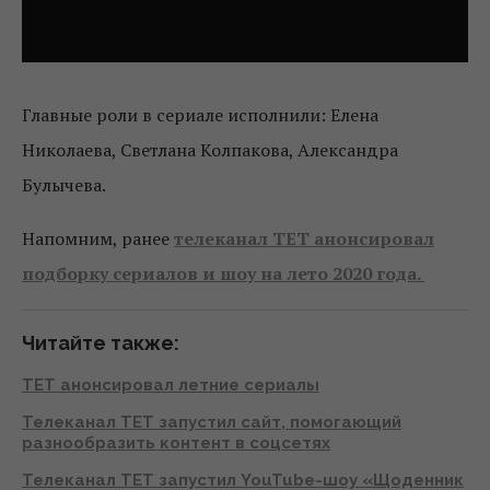
Главные роли в сериале исполнили: Елена
Николаева, Светлана Колпакова, Александра
Булычева.
Напомним, ранее
телеканал ТЕТ анонсировал
подборку сериалов и шоу на лето 2020 года.
Читайте также:
ТЕТ анонсировал летние сериалы
Телеканал ТЕТ запустил сайт, помогающий
разнообразить контент в соцсетях
Телеканал ТЕТ запустил YouTube-шоу «Щоденник