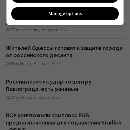
Россия может применить ядерное оружие
Manage options
против Украины: в МИД Турции назвали
реальное условие
00:37 воскресенье, 09 августа 2026
Жителей Одессы готовят к защите города
от российского десанта
23:26 суббота, 08 августа 2026
Россия нанесла удар по центру
Павлограда: есть раненые
22:39 суббота, 08 августа 2026
ВСУ уничтожили комплекс РЭБ,
предназначенный для подавления Starlink,
- OSINT