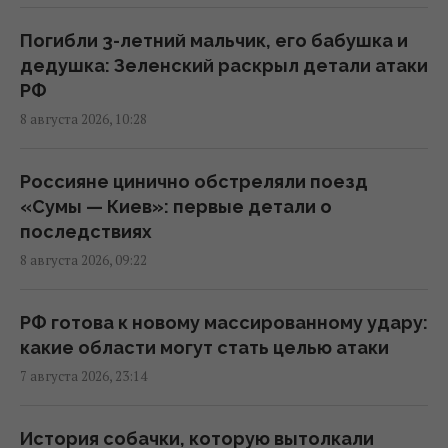
Воздушные силы раскрыли детали ночной
атаки россиян
Погибли 3-летний мальчик, его бабушка и
09:26 суббота, 08 августа 2026
дедушка: Зеленский раскрыл детали атаки
РФ
8 августа 2026, 10:28
Россия нашла слабое место украинской
ПВО, не оставляя шанса на реакцию, - CNN
08:30 суббота, 08 августа 2026
Россияне цинично обстреляли поезд
«Сумы — Киев»: первые детали о
последствиях
Россияне в очередной раз атаковали Киев:
8 августа 2026, 09:22
возникли масштабные пожары, есть
пострадавшие
08:09 суббота, 08 августа 2026
РФ готова к новому массированному удару:
какие области могут стать целью атаки
7 августа 2026, 23:14
РФ полностью разрушила жилой дом в
Киевской области: погибли три человека,
среди них ребенок
История собачки, которую вытолкали