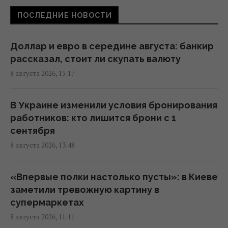
ПОСЛЕДНИЕ НОВОСТИ
В Кировоградской области разбился
боевой вертолет: что известно
Доллар и евро в середине августа: банкир
12:17 суббота, 08 августа 2026
рассказал, стоит ли скупать валюту
8 августа 2026, 15:17
Украина согласилась не нападать на
нероссийские танкеры с нефтью в Черном
В Украине изменили условия бронирования
море, - Bloomberg
работников: кто лишится брони с 1
11:24 суббота, 08 августа 2026
сентября
8 августа 2026, 13:48
В России загорелись сразу два крупных
НПЗ после атаки украинских дронов
«Впервые полки настолько пусты»: в Киеве
10:55 суббота, 08 августа 2026
заметили тревожную картину в
супермаркетах
8 августа 2026, 11:11
Ни одну баллистическую ракету не сбили: