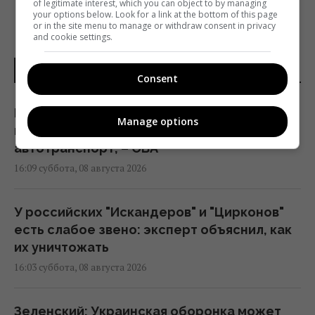
of legitimate interest, which you can object to by managing
your options below. Look for a link at the bottom of this page
or in the site menu to manage or withdraw consent in privacy
and cookie settings.
НОВОСТИ УКРАИНЫ
Consent
На Херсонщине россиянам приказали
Manage options
начать "свободную охоту" на
автотранспорт, – ОВА
16:09 суббота, 08 августа 2026
У российских "Искандеров" и "Цирконов"
есть слабое звено: эксперт объяснил, как
их уничтожать
16:03 суббота, 08 августа 2026
Зеленский: Украинская оборонка может