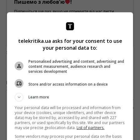
Пишемо з любов'ю
!
Підпишіться ще раз, якщо не отримуєте від нас листи
*
Підписатись→
telekritika.ua asks for your consent to use
Предоставлено SendPulse
your personal data to:
загрузка...
Personalised advertising and content, advertising and
content measurement, audience research and
services development
Предыдущий пост
В МИНСКЕ СНОВА ЗАДЕРЖИВАЮТ
Store and/or access information on a device
ЖУРНАЛИСТОВ – БАЖ
Learn more
Следующий пост
Your personal data will be processed and information from
РОЛАНД МИШКО ««СЕКС, ІНСТА І ЗНО» – ЭТО
your device (cookies, unique identifiers, and other device
КОГДА С ТОБОЙ ГОВОРИТ ТВОЙ ЛУЧШИЙ
data) may be stored by, accessed by and shared with 227
КОРЕШ»
partners, or used specifically by this site. We and our partners
may use precise geolocation data.
List of partners.
Some vendors may process your personal data on the basis