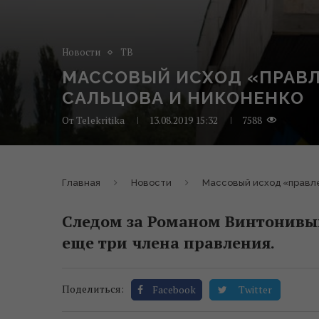
Новости
ТВ
МАССОВЫЙ ИСХОД «ПРАВЛ
САЛЬЦОВА И НИКОНЕНКО
От
Telekritika
13.08.2019 15:32
7588
Главная
Новости
Массовый исход «правле
Следом за Романом Винтонивы
еще три члена правления.
Поделиться:
Facebook
Twitter