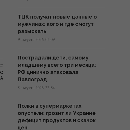
Россия нанесла
массированный удар по
ТЦК получат новые данные о
Одессе: нет света и воды,
мужчинах: кого и где смогут
много пострадавших
разыскать
10:12 воскресенье, 09 августа 2026
9 августа 2026, 04:09
ВСУ взяли в плен Мохамеда
Пострадали дети, самому
Салаха: в сети
ст
младшему всего три месяца:
распространяется интервью с
РФ цинично атаковала
 С
тезкой звездного футболиста
ТА
Павлоград
09:46 воскресенье, 09 августа 2026
8 августа 2026, 22:34
Оккупанты ударили по 10-
Полки в супермаркетах
этажке в Харькове: разрушены
опустели: грозит ли Украине
верхние этажи, есть погибшие
дефицит продуктов и скачок
09:30 воскресенье, 09 августа 2026
цен