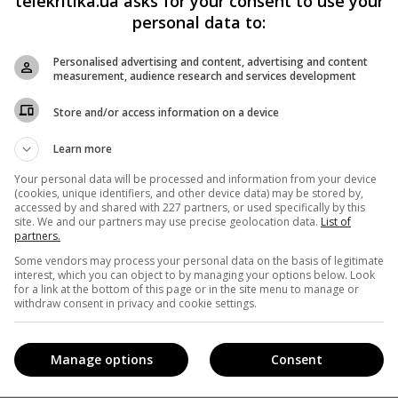
telekritika.ua asks for your consent to use your
personal data to:
вечал за диджитал. Членами правления НОТУ остались
а региональное развитие, и
Инна Гребенюк
, отвечающая
Personalised advertising and content, advertising and content
measurement, audience research and services development
в правления назначает наблюдательный совет НОТУ по
Store and/or access information on a device
Learn more
информацию «Телекритики» о назначении на должность
а
. В компании заверяли «Телекритику», что Лодыгин
Your personal data will be processed and information from your device
(cookies, unique identifiers, and other device data) may be stored by,
глашению с НОТУ,
«проводя анализ телепроизводства 
accessed by and shared with 227 partners, or used specifically by this
site. We and our partners may use precise geolocation data.
List of
ры управления производством телевизионных
partners.
Some vendors may process your personal data on the basis of legitimate
ью «Громадському» Ярослав дал как генпродюсер
interest, which you can object to by managing your options below. Look
for a link at the bottom of this page or in the site menu to manage or
 уточнив, что работает с НОТУ по контракту.
withdraw consent in privacy and cookie settings.
ния
официально восстановлен
в должности
Manage options
Consent
вольнении главы «Общественного» было принято