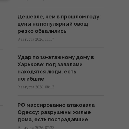
В Геленджике уничтожена
Дешевле, чем в прошлом году:
позиция С-400, из которой 8
цены на популярный овощ
августа били по Украине, -
резко обвалились
Мадяр
9 августа 2026, 11:17
11:43 воскресенье, 09 августа 2026
Удар по 10-этажному дому в
Россияне продвинулись в
Харькове: под завалами
Часовом Яру, – DeepState
находятся люди, есть
11:16 воскресенье, 09 августа 2026
погибшие
9 августа 2026, 08:13
РФ готовит масштабные удары
по Киеву перед 24 августа: в
РФ массированно атаковала
ISW раскрыли цели врага
Одессу: разрушены жилые
10:21 воскресенье, 09 августа 2026
дома, есть пострадавшие
9 августа 2026, 07:23